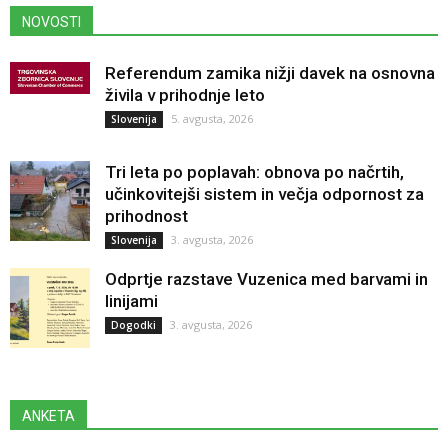
NOVOSTI
Referendum zamika nižji davek na osnovna
živila v prihodnje leto
5. avgusta, 2026
Slovenija
Tri leta po poplavah: obnova po načrtih,
učinkovitejši sistem in večja odpornost za
prihodnost
3. avgusta, 2026
Slovenija
Odprtje razstave Vuzenica med barvami in
linijami
3. avgusta, 2026
Dogodki
ANKETA