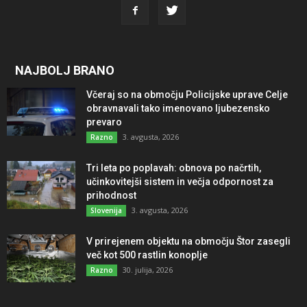
NAJBOLJ BRANO
Včeraj so na območju Policijske uprave Celje
obravnavali tako imenovano ljubezensko
prevaro
3. avgusta, 2026
Razno
Tri leta po poplavah: obnova po načrtih,
učinkovitejši sistem in večja odpornost za
prihodnost
3. avgusta, 2026
Slovenija
V prirejenem objektu na območju Štor zasegli
več kot 500 rastlin konoplje
30. julija, 2026
Razno