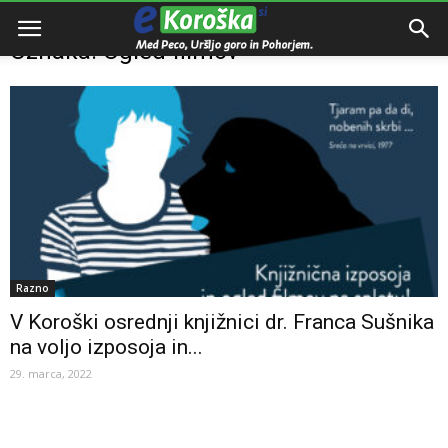
Domov
Oznake
Ogled filmov
Oznaka: Ogled filmov
Razno
V Koroški osrednji knjižnici dr. Franca Sušnika
na voljo izposoja in...
29. marca, 2022