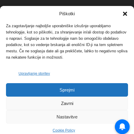
NAJBOLJ KOMENTIRANO
Piškotki
Za zagotavljanje najboljše uporabniške izkušnje uporabljamo
Protest proti vetrnim elektrarnam na Ojstrici, v
tehnologije, kot so piškotki, za shranjevanje in/ali dostop do podatkov
svetu pa vedno bolj...
o napravi. Soglasje za te tehnologije nam bo omogočilo obdelavo
12. maja, 2017
Dogodki
podatkov, kot so vedenje brskanja ali enolični ID-ji na tem spletnem
mestu. Če ne soglasja date ali ga prekličete, lahko to negativno vpliva
Tožilstvo v Celovcu v korist elektrarnam
na nekatere funkcije in možnosti.
Verbund
29. januarja, 2018
Dogodki
Upravljanje storitev
FOTO: Razstava cvetličarskega mojstra Andreja
Sprejmi
Rusa
27. novembra, 2017
Dogodki
Zavrni
Nastavitve
Cookie Policy
© 2026 | eKoroška.si