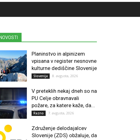
NOVOSTI
Planinstvo in alpinizem
vpisana v register nesnovne
kulturne dediščine Slovenije
8. avgusta, 2026
Slovenija
V preteklih nekaj dneh so na
PU Celje obravnavali
požare, za katere kaže, da...
7. avgusta, 2026
Razno
Združenje delodajalcev
Slovenije (ZDS) obžaluje, da