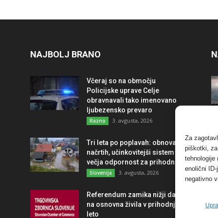
NAJBOLJ BRANO
N
Včeraj so na območju
Policijske uprave Celje
obravnavali tako imenovano
ljubezensko prevaro
3. avgusta, 2026
Razno
Za zagotavl
Tri leta po poplavah: obnova po
piškotki, z
načrtih, učinkovitejši sistem in
tehnologije
večja odpornost za prihodnost
enolični ID
3. avgusta, 2026
Slovenija
negativno v
Referendum zamika nižji davek
na osnovna živila v prihodnje
Upra
leto