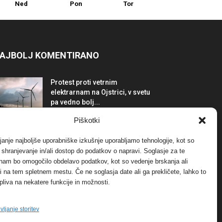
Ned
Pon
Tor
AJBOLJ KOMENTIRANO
Protest proti vetrnim
elektrarnam na Ojstrici, v svetu
pa vedno bolj...
12. maja, 2017
Dogodki
Piškotki
Tožilstvo v Celovcu v korist
janje najboljše uporabniške izkušnje uporabljamo tehnologije, kot so
elektrarnam Verbund
a shranjevanje in/ali dostop do podatkov o napravi. Soglasje za te
29. januarja, 2018
Dogodki
 nam bo omogočilo obdelavo podatkov, kot so vedenje brskanja ali
-ji na tem spletnem mestu. Če ne soglasja date ali ga prekličete, lahko to
pliva na nekatere funkcije in možnosti.
FOTO: Razstava cvetličarskega
mojstra Andreja Rusa
27. novembra, 2017
Dogodki
vljanje storitev