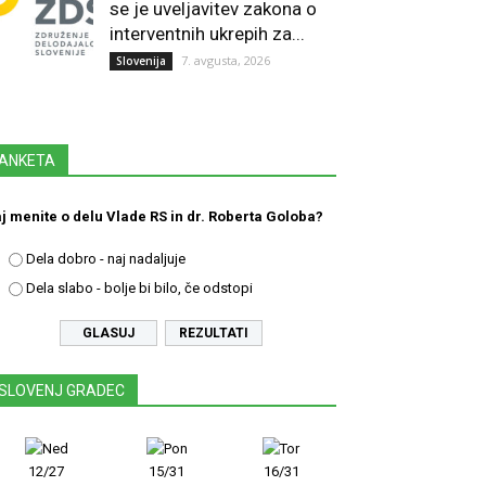
se je uveljavitev zakona o
interventnih ukrepih za...
7. avgusta, 2026
Slovenija
ANKETA
j menite o delu Vlade RS in dr. Roberta Goloba?
Dela dobro - naj nadaljuje
Dela slabo - bolje bi bilo, če odstopi
REZULTATI
SLOVENJ GRADEC
12/27
15/31
16/31