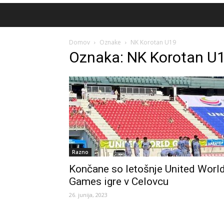
Domov
Oznake
NK Korotan U19
Oznaka: NK Korotan U
Razno
Končane so letošnje United Worl
Games igre v Celovcu
26. junija, 2023