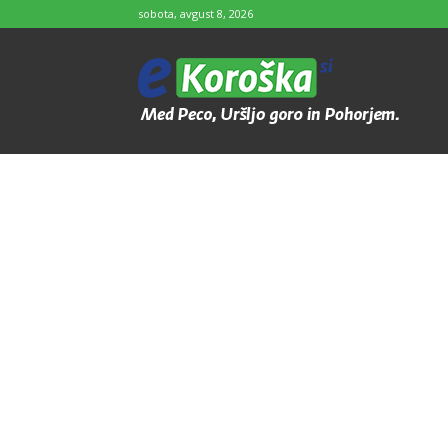
sobota, avgust 8, 2026
e-
Koroška