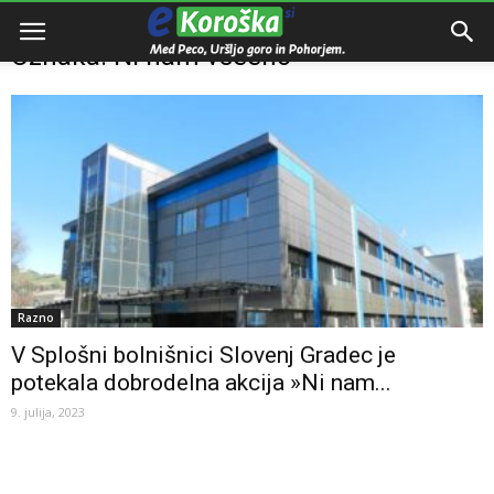
Domov
Oznake
Ni nam vseeno
Oznaka: Ni nam vseeno
Razno
V Splošni bolnišnici Slovenj Gradec je
potekala dobrodelna akcija »Ni nam...
9. julija, 2023