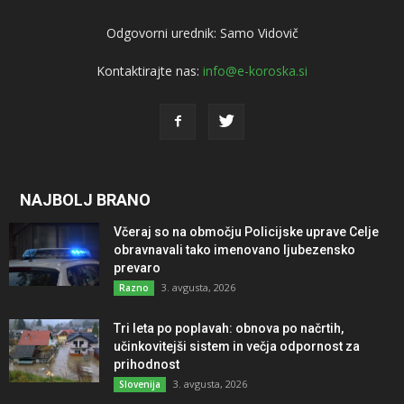
Odgovorni urednik: Samo Vidovič
Kontaktirajte nas:
info@e-koroska.si
NAJBOLJ BRANO
Včeraj so na območju Policijske uprave Celje
obravnavali tako imenovano ljubezensko
prevaro
3. avgusta, 2026
Razno
Tri leta po poplavah: obnova po načrtih,
učinkovitejši sistem in večja odpornost za
prihodnost
3. avgusta, 2026
Slovenija