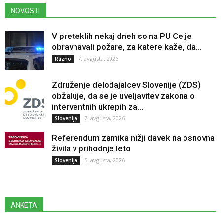
NOVOSTI
V preteklih nekaj dneh so na PU Celje
obravnavali požare, za katere kaže, da...
7. avgusta, 2026
Razno
Združenje delodajalcev Slovenije (ZDS)
obžaluje, da se je uveljavitev zakona o
interventnih ukrepih za...
7. avgusta, 2026
Slovenija
Referendum zamika nižji davek na osnovna
živila v prihodnje leto
5. avgusta, 2026
Slovenija
ANKETA