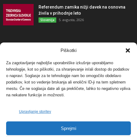
Referendum zamika nižji davek na osnovna
živila v prihodnje leto
5. avgusta, 2026
Slovenija
NAJBOLJ KOMENTIRANO
Piškotki
Za zagotavljanje najboljše uporabniške izkušnje uporabljamo
Protest proti vetrnim elektrarnam na Ojstrici, v
tehnologije, kot so piškotki, za shranjevanje in/ali dostop do podatkov
svetu pa vedno bolj...
o napravi. Soglasje za te tehnologije nam bo omogočilo obdelavo
12. maja, 2017
Dogodki
podatkov, kot so vedenje brskanja ali enolični ID-ji na tem spletnem
mestu. Če ne soglasja date ali ga prekličete, lahko to negativno vpliva
Tožilstvo v Celovcu v korist elektrarnam
na nekatere funkcije in možnosti.
Verbund
29. januarja, 2018
Dogodki
Upravljanje storitev
FOTO: Razstava cvetličarskega mojstra Andreja
Sprejmi
Rusa
27. novembra, 2017
Dogodki