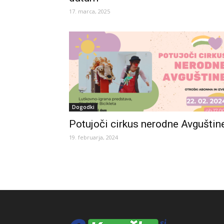
17. marca, 2025
Dogodki
Potujoči cirkus nerodne Avguštin
19. februarja, 2024