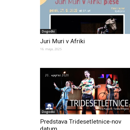
Dogodki
Juri Muri v Afriki
16. maja, 2025
Dogodki
Predstava Tridesetletnice-nov
datum