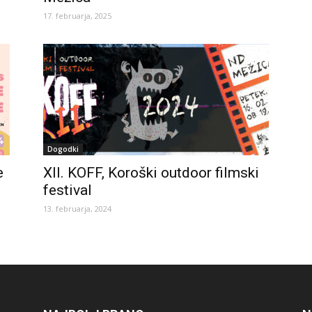
17. februarja, 2025
Dogodki
e
XII. KOFF, Koroški outdoor filmski
festival
13. februarja, 2024