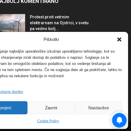
AJBOLJ KOMENTIRANO
Protest proti vetrnim
elektrarnam na Ojstrici, v svetu
pa vedno bolj...
12. maja, 2017
Dogodki
Piškotki
Tožilstvo v Celovcu v korist
janje najboljše uporabniške izkušnje uporabljamo tehnologije, kot so
elektrarnam Verbund
a shranjevanje in/ali dostop do podatkov o napravi. Soglasje za te
29. januarja, 2018
Dogodki
 nam bo omogočilo obdelavo podatkov, kot so vedenje brskanja ali
-ji na tem spletnem mestu. Če ne soglasja date ali ga prekličete, lahko to
pliva na nekatere funkcije in možnosti.
FOTO: Razstava cvetličarskega
mojstra Andreja Rusa
27. novembra, 2017
Dogodki
vljanje storitev
prejmi
Zavrni
Nastavitve
Cookie Policy