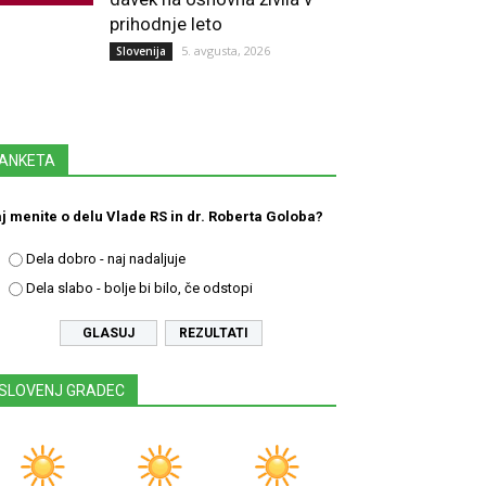
prihodnje leto
5. avgusta, 2026
Slovenija
ANKETA
j menite o delu Vlade RS in dr. Roberta Goloba?
Dela dobro - naj nadaljuje
Dela slabo - bolje bi bilo, če odstopi
REZULTATI
SLOVENJ GRADEC