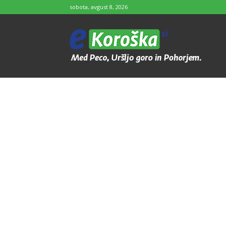
sobota, avgust 8, 2026
e-
Koroška