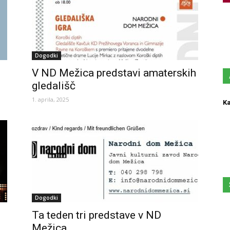
Dogodki
V ND Mežica predstavi amaterskih
gledališč
1. aprila, 2025
Ka
Dogodki
Ta teden tri predstave v ND
Mežica