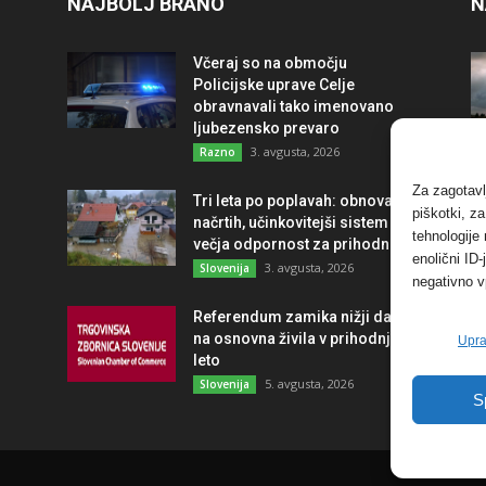
NAJBOLJ BRANO
N
Včeraj so na območju
Policijske uprave Celje
obravnavali tako imenovano
ljubezensko prevaro
3. avgusta, 2026
Razno
Za zagotavl
Tri leta po poplavah: obnova po
piškotki, z
načrtih, učinkovitejši sistem in
tehnologije
večja odpornost za prihodnost
enolični ID
3. avgusta, 2026
Slovenija
negativno v
Referendum zamika nižji davek
na osnovna živila v prihodnje
Upra
leto
5. avgusta, 2026
Slovenija
S