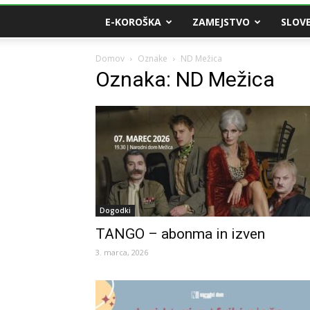
E-KOROŠKA
ZAMEJSTVO
SLOVE
Domov
Oznake
ND Mežica
Oznaka: ND Mežica
Dogodki
TANGO – abonma in izven
3. marca, 2026