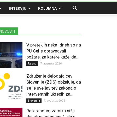
INTERVJU
KOLUMNA
NOVOSTI
V preteklih nekaj dneh so na
PU Celje obravnavali
požare, za katere kaže, da...
7. avgusta, 2026
Razno
Združenje delodajalcev
Slovenije (ZDS) obžaluje, da
se je uveljavitev zakona o
interventnih ukrepih za...
7. avgusta, 2026
Slovenija
Referendum zamika nižji
davek na osnovna živila v