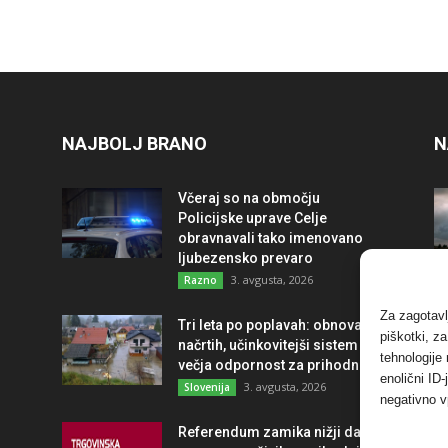
NAJBOLJ BRANO
N
Včeraj so na območju
Policijske uprave Celje
obravnavali tako imenovano
ljubezensko prevaro
3. avgusta, 2026
Razno
Za zagotavl
Tri leta po poplavah: obnova po
piškotki, z
načrtih, učinkovitejši sistem in
tehnologije
večja odpornost za prihodnost
enolični ID
3. avgusta, 2026
Slovenija
negativno v
Referendum zamika nižji davek