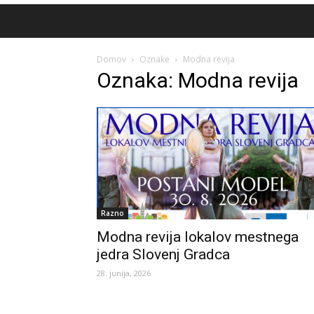
Domov
Oznake
Modna revija
Oznaka: Modna revija
Razno
Modna revija lokalov mestnega
jedra Slovenj Gradca
28. junija, 2026