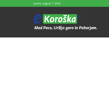
petek, avgust 7, 2026
e-
Koroška