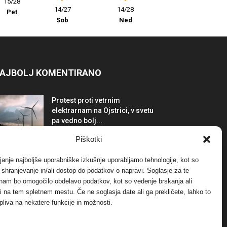
15/28
14/27
14/28
Pet
Sob
Ned
AJBOLJ KOMENTIRANO
Protest proti vetrnim
elektrarnam na Ojstrici, v svetu
pa vedno bolj...
12. maja, 2017
Dogodki
Piškotki
Tožilstvo v Celovcu v korist
janje najboljše uporabniške izkušnje uporabljamo tehnologije, kot so
elektrarnam Verbund
a shranjevanje in/ali dostop do podatkov o napravi. Soglasje za te
29. januarja, 2018
Dogodki
 nam bo omogočilo obdelavo podatkov, kot so vedenje brskanja ali
-ji na tem spletnem mestu. Če ne soglasja date ali ga prekličete, lahko to
pliva na nekatere funkcije in možnosti.
FOTO: Razstava cvetličarskega
mojstra Andreja Rusa
27. novembra, 2017
Dogodki