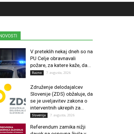
NOVOSTI
V preteklih nekaj dneh so na
PU Celje obravnavali
požare, za katere kaže, da...
7. avgusta, 2026
Razno
Združenje delodajalcev
Slovenije (ZDS) obžaluje, da
se je uveljavitev zakona o
interventnih ukrepih za...
7. avgusta, 2026
Slovenija
Referendum zamika nižji
davek na osnovna živila v