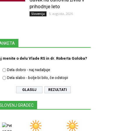
prihodnje leto
5. avgusta, 2026
Slovenija
ANKETA
j menite o delu Vlade RS in dr. Roberta Goloba?
Dela dobro - naj nadaljuje
Dela slabo - bolje bi bilo, če odstopi
REZULTATI
SLOVENJ GRADEC