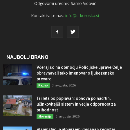
Odgovorni urednik: Samo Vidovič
Kontaktirajte nas:
info@e-koroska.si
NAJBOLJ BRANO
Včeraj so na območju Policijske uprave Celje
obravnavali tako imenovano ljubezensko
prevaro
3. avgusta, 2026
Razno
Tri leta po poplavah: obnova po načrtih,
učinkovitejši sistem in večja odpornost za
prihodnost
3. avgusta, 2026
Slovenija
Planinstvo in alpinizem vpisana v register