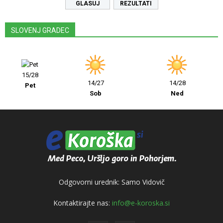
REZULTATI
SLOVENJ GRADEC
15/28
14/27
14/28
Pet
Sob
Ned
Odgovorni urednik: Samo Vidovič
Kontaktirajte nas:
info@e-koroska.si