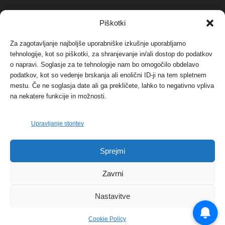
NAJBOLJ KOMENTIRANO
Piškotki
Za zagotavljanje najboljše uporabniške izkušnje uporabljamo
Protest proti vetrnim elektrarnam na Ojstrici, v
svetu pa vedno bolj...
tehnologije, kot so piškotki, za shranjevanje in/ali dostop do podatkov
o napravi. Soglasje za te tehnologije nam bo omogočilo obdelavo
12. maja, 2017
Dogodki
podatkov, kot so vedenje brskanja ali enolični ID-ji na tem spletnem
mestu. Če ne soglasja date ali ga prekličete, lahko to negativno vpliva
Tožilstvo v Celovcu v korist elektrarnam
na nekatere funkcije in možnosti.
Verbund
29. januarja, 2018
Dogodki
Upravljanje storitev
FOTO: Razstava cvetličarskega mojstra Andreja
Sprejmi
Rusa
27. novembra, 2017
Dogodki
Zavrni
Nastavitve
Cookie Policy
© 2026 | eKoroška.si