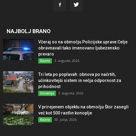
NAJBOLJ BRANO
Včeraj so na območju Policijske uprave Celje
obravnavali tako imenovano ljubezensko
prevaro
3. avgusta, 2026
Razno
Tri leta po poplavah: obnova po načrtih,
učinkovitejši sistem in večja odpornost za
prihodnost
3. avgusta, 2026
Slovenija
V prirejenem objektu na območju Štor zasegli
več kot 500 rastlin konoplje
30. julija, 2026
Razno