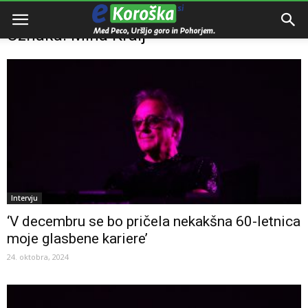
Domov
Oznake
Miha Kralj
Oznaka: Miha Kralj
Intervju
‘V decembru se bo pričela nekakšna 60-letnica
moje glasbene kariere’
24. oktobra, 2024