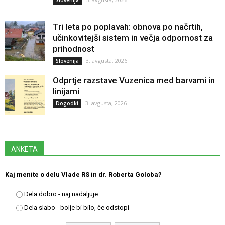
Tri leta po poplavah: obnova po načrtih,
učinkovitejši sistem in večja odpornost za
prihodnost
3. avgusta, 2026
Slovenija
Odprtje razstave Vuzenica med barvami in
linijami
3. avgusta, 2026
Dogodki
ANKETA
Kaj menite o delu Vlade RS in dr. Roberta Goloba?
Dela dobro - naj nadaljuje
Dela slabo - bolje bi bilo, če odstopi