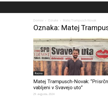
Domov
Oznake
Matej Trampusch-Novak
Oznaka: Matej Trampu
Razno
Matej Trampusch-Novak: “Prisrč
vabljeni v Svavejo uto”
29. avgusta, 2024