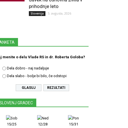
prihodnje leto
5. avgusta, 2026
Slovenija
ANKETA
j menite o delu Vlade RS in dr. Roberta Goloba?
Dela dobro - naj nadaljuje
Dela slabo - bolje bi bilo, če odstopi
REZULTATI
SLOVENJ GRADEC
15/25
12/28
15/31