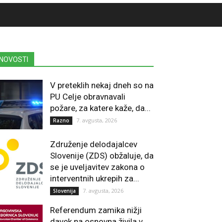
NOVOSTI
V preteklih nekaj dneh so na
PU Celje obravnavali
požare, za katere kaže, da...
7. avgusta, 2026
Razno
Združenje delodajalcev
Slovenije (ZDS) obžaluje, da
se je uveljavitev zakona o
interventnih ukrepih za...
7. avgusta, 2026
Slovenija
Referendum zamika nižji
davek na osnovna živila v