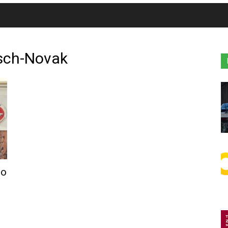
sch-Novak
no