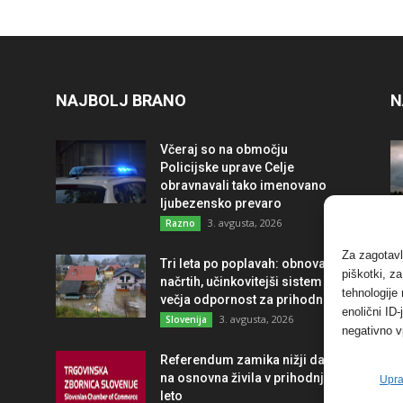
NAJBOLJ BRANO
N
Včeraj so na območju
Policijske uprave Celje
obravnavali tako imenovano
ljubezensko prevaro
3. avgusta, 2026
Razno
Za zagotavl
Tri leta po poplavah: obnova po
piškotki, z
načrtih, učinkovitejši sistem in
tehnologije
večja odpornost za prihodnost
enolični ID
3. avgusta, 2026
Slovenija
negativno v
Referendum zamika nižji davek
na osnovna živila v prihodnje
Upra
leto