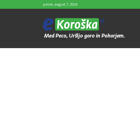
petek, avgust 7, 2026
e-
Koroška