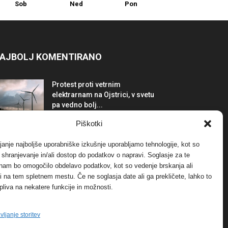
Sob
Ned
Pon
AJBOLJ KOMENTIRANO
Protest proti vetrnim
elektrarnam na Ojstrici, v svetu
pa vedno bolj...
12. maja, 2017
Dogodki
Piškotki
Tožilstvo v Celovcu v korist
janje najboljše uporabniške izkušnje uporabljamo tehnologije, kot so
elektrarnam Verbund
a shranjevanje in/ali dostop do podatkov o napravi. Soglasje za te
29. januarja, 2018
Dogodki
 nam bo omogočilo obdelavo podatkov, kot so vedenje brskanja ali
-ji na tem spletnem mestu. Če ne soglasja date ali ga prekličete, lahko to
pliva na nekatere funkcije in možnosti.
FOTO: Razstava cvetličarskega
mojstra Andreja Rusa
27. novembra, 2017
Dogodki
vljanje storitev