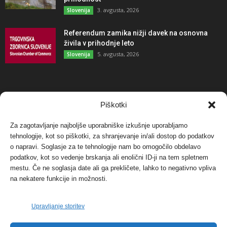
3. avgusta, 2026
Slovenija
Referendum zamika nižji davek na osnovna
živila v prihodnje leto
5. avgusta, 2026
Slovenija
NAJBOLJ KOMENTIRANO
Piškotki
Za zagotavljanje najboljše uporabniške izkušnje uporabljamo
Protest proti vetrnim elektrarnam na Ojstrici, v
tehnologije, kot so piškotki, za shranjevanje in/ali dostop do podatkov
svetu pa vedno bolj...
o napravi. Soglasje za te tehnologije nam bo omogočilo obdelavo
12. maja, 2017
Dogodki
podatkov, kot so vedenje brskanja ali enolični ID-ji na tem spletnem
mestu. Če ne soglasja date ali ga prekličete, lahko to negativno vpliva
Tožilstvo v Celovcu v korist elektrarnam
na nekatere funkcije in možnosti.
Verbund
29. januarja, 2018
Dogodki
Upravljanje storitev
FOTO: Razstava cvetličarskega mojstra Andreja