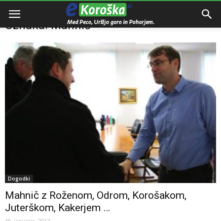
Domov
Oznake
Mahnič
Oznaka: Mahnič
Dogodki
Mahnič z Roženom, Odrom, Korošakom,
Juterškom, Kakerjem …
19. januarja, 2017