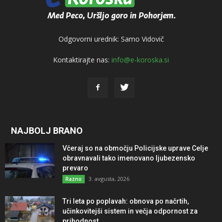
Odgovorni urednik: Samo Vidovič
Kontaktirajte nas:
info@e-koroska.si
NAJBOLJ BRANO
Včeraj so na območju Policijske uprave Celje
obravnavali tako imenovano ljubezensko
prevaro
3. avgusta, 2026
Razno
Tri leta po poplavah: obnova po načrtih,
učinkovitejši sistem in večja odpornost za
prihodnost