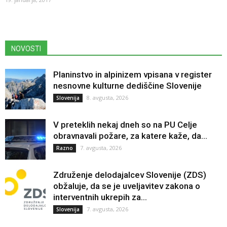
NOVOSTI
Planinstvo in alpinizem vpisana v register
nesnovne kulturne dediščine Slovenije
8. avgusta, 2026
Slovenija
V preteklih nekaj dneh so na PU Celje
obravnavali požare, za katere kaže, da...
7. avgusta, 2026
Razno
Združenje delodajalcev Slovenije (ZDS)
obžaluje, da se je uveljavitev zakona o
interventnih ukrepih za...
7. avgusta, 2026
Slovenija