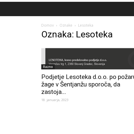
Domov
Oznake
Lesoteka
Oznaka: Lesoteka
Razno
Podjetje Lesoteka d.o.o. po požar
žage v Šentjanžu sporoča, da
zastoja...
18. januarja, 2023