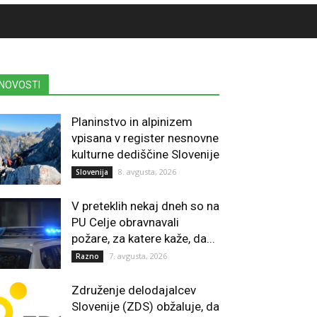
NOVOSTI
Planinstvo in alpinizem
vpisana v register nesnovne
kulturne dediščine Slovenije
8. avgusta, 2026
Slovenija
V preteklih nekaj dneh so na
PU Celje obravnavali
požare, za katere kaže, da...
7. avgusta, 2026
Razno
Združenje delodajalcev
Slovenije (ZDS) obžaluje, da