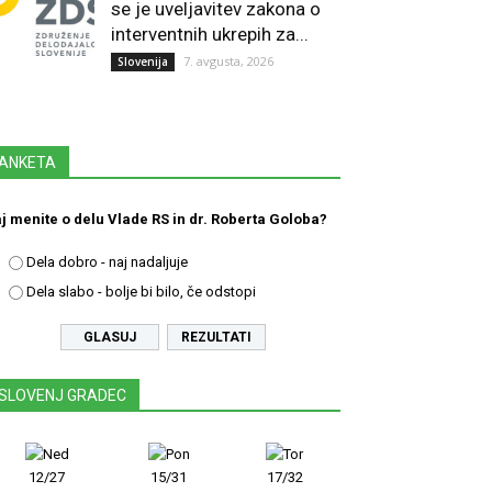
se je uveljavitev zakona o
interventnih ukrepih za...
7. avgusta, 2026
Slovenija
ANKETA
j menite o delu Vlade RS in dr. Roberta Goloba?
Dela dobro - naj nadaljuje
Dela slabo - bolje bi bilo, če odstopi
REZULTATI
SLOVENJ GRADEC
12/27
15/31
17/32