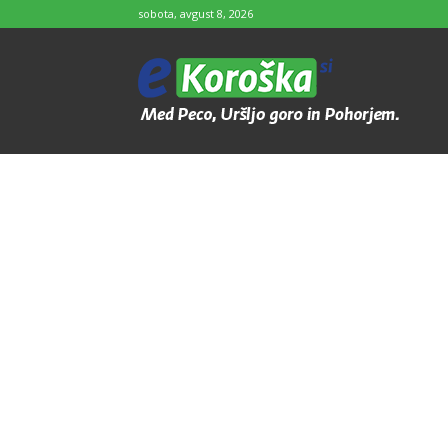
sobota, avgust 8, 2026
e-
Koroška