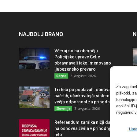
NAJBOLJ BRANO
N
Včeraj so na območju
Policijske uprave Celje
obravnavali tako imenovano
ljubezensko prevaro
3. avgusta, 2026
Razno
Za zagotavl
Tri leta po poplavah: obnova po
piškotki, z
načrtih, učinkovitejši sistem in
tehnologije
večja odpornost za prihodnost
enolični ID
3. avgusta, 2026
Slovenija
negativno v
Referendum zamika nižji davek
na osnovna živila v prihodnje
Upra
leto