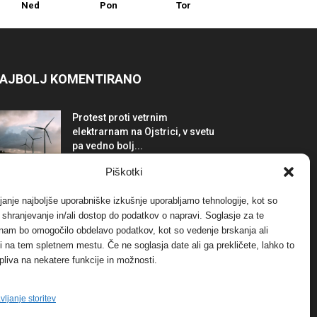
Ned
Pon
Tor
AJBOLJ KOMENTIRANO
Protest proti vetrnim
elektrarnam na Ojstrici, v svetu
pa vedno bolj...
12. maja, 2017
Dogodki
Piškotki
Tožilstvo v Celovcu v korist
janje najboljše uporabniške izkušnje uporabljamo tehnologije, kot so
elektrarnam Verbund
a shranjevanje in/ali dostop do podatkov o napravi. Soglasje za te
29. januarja, 2018
Dogodki
 nam bo omogočilo obdelavo podatkov, kot so vedenje brskanja ali
-ji na tem spletnem mestu. Če ne soglasja date ali ga prekličete, lahko to
pliva na nekatere funkcije in možnosti.
FOTO: Razstava cvetličarskega
mojstra Andreja Rusa
27. novembra, 2017
Dogodki
vljanje storitev