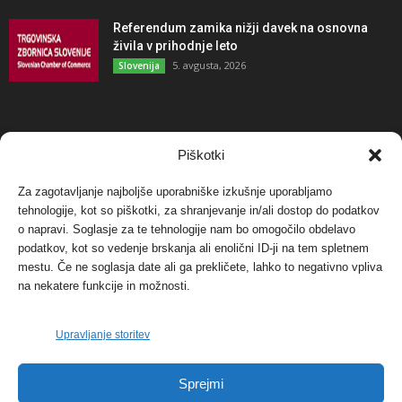
Referendum zamika nižji davek na osnovna
živila v prihodnje leto
5. avgusta, 2026
Slovenija
NAJBOLJ KOMENTIRANO
Piškotki
Za zagotavljanje najboljše uporabniške izkušnje uporabljamo
Protest proti vetrnim elektrarnam na Ojstrici, v
svetu pa vedno bolj...
tehnologije, kot so piškotki, za shranjevanje in/ali dostop do podatkov
o napravi. Soglasje za te tehnologije nam bo omogočilo obdelavo
12. maja, 2017
Dogodki
podatkov, kot so vedenje brskanja ali enolični ID-ji na tem spletnem
mestu. Če ne soglasja date ali ga prekličete, lahko to negativno vpliva
Tožilstvo v Celovcu v korist elektrarnam
na nekatere funkcije in možnosti.
Verbund
29. januarja, 2018
Dogodki
Upravljanje storitev
FOTO: Razstava cvetličarskega mojstra Andreja
Sprejmi
Rusa