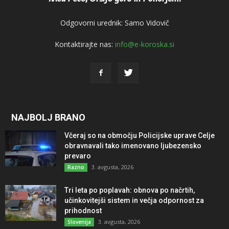
Odgovorni urednik: Samo Vidovič
Kontaktirajte nas:
info@e-koroska.si
NAJBOLJ BRANO
Včeraj so na območju Policijske uprave Celje
obravnavali tako imenovano ljubezensko
prevaro
3. avgusta, 2026
Razno
Tri leta po poplavah: obnova po načrtih,
učinkovitejši sistem in večja odpornost za
prihodnost
3. avgusta, 2026
Slovenija