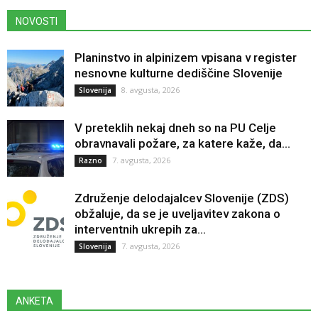
NOVOSTI
Planinstvo in alpinizem vpisana v register
nesnovne kulturne dediščine Slovenije
8. avgusta, 2026
Slovenija
V preteklih nekaj dneh so na PU Celje
obravnavali požare, za katere kaže, da...
7. avgusta, 2026
Razno
Združenje delodajalcev Slovenije (ZDS)
obžaluje, da se je uveljavitev zakona o
interventnih ukrepih za...
7. avgusta, 2026
Slovenija
ANKETA