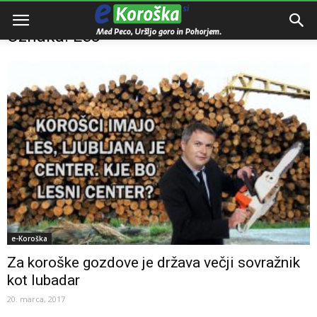
Domov
Oznake
Les
Oznaka: Les
e-Koroška
Za koroške gozdove je država večji sovražnik
kot lubadar
20. marca, 2017