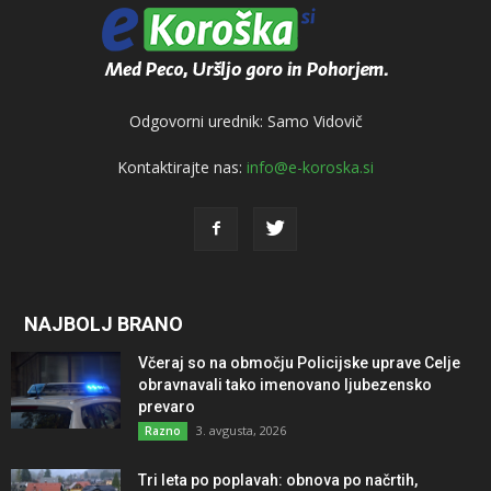
Odgovorni urednik: Samo Vidovič
Kontaktirajte nas:
info@e-koroska.si
NAJBOLJ BRANO
Včeraj so na območju Policijske uprave Celje
obravnavali tako imenovano ljubezensko
prevaro
3. avgusta, 2026
Razno
Tri leta po poplavah: obnova po načrtih,