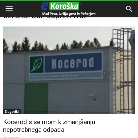
Domov
Oznake
Dan odprtih vrat
Oznaka: Dan odprtih vrat
Dogodki
Kocerod s sejmom k zmanjšanju
nepotrebnega odpada
24. marca, 2017