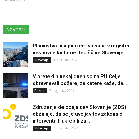
NOVOSTI
Planinstvo in alpinizem vpisana v register
nesnovne kulturne dediščine Slovenije
8. avgusta, 2026
Slovenija
V preteklih nekaj dneh so na PU Celje
obravnavali požare, za katere kaže, da...
7. avgusta, 2026
Razno
Združenje delodajalcev Slovenije (ZDS)
obžaluje, da se je uveljavitev zakona o
interventnih ukrepih za...
7. avgusta, 2026
Slovenija