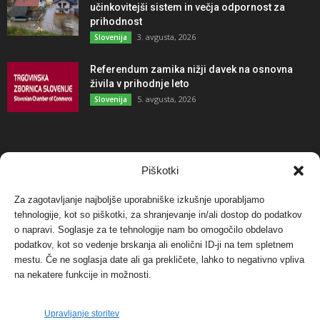
učinkovitejši sistem in večja odpornost za
prihodnost
3. avgusta, 2026
Slovenija
Referendum zamika nižji davek na osnovna
živila v prihodnje leto
5. avgusta, 2026
Slovenija
NAJBOLJ KOMENTIRANO
Piškotki
Za zagotavljanje najboljše uporabniške izkušnje uporabljamo
Protest proti vetrnim elektrarnam na Ojstrici, v
tehnologije, kot so piškotki, za shranjevanje in/ali dostop do podatkov
svetu pa vedno bolj...
o napravi. Soglasje za te tehnologije nam bo omogočilo obdelavo
12. maja, 2017
Dogodki
podatkov, kot so vedenje brskanja ali enolični ID-ji na tem spletnem
mestu. Če ne soglasja date ali ga prekličete, lahko to negativno vpliva
Tožilstvo v Celovcu v korist elektrarnam
na nekatere funkcije in možnosti.
Verbund
29. januarja, 2018
Dogodki
Upravljanje storitev