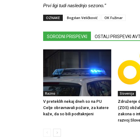
Prvi ligi tudi naslednjo sezono.”
OZNAKE
Bogdan Veličković
OK Fužinar
SORODNI PRISPEVKI
OSTALI PRISPEVKI A
Razno
Slovenija
V preteklih nekaj dneh so na PU
Združenje d
Celje obravnavali požare, za katere
(ZDS) obžalu
kaže, da so bili podtaknjeni
zakona o in
razvoj Slove