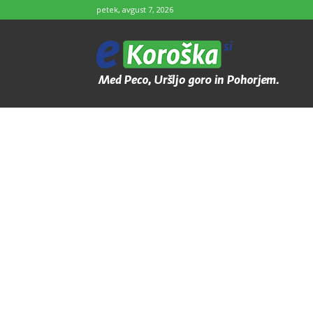
petek, avgust 7, 2026
e-
Koroška