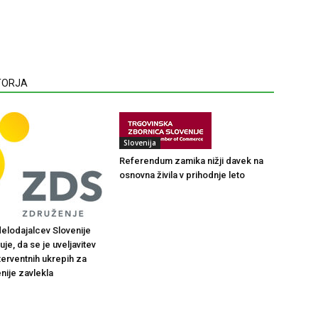
VTORJA
Slovenija
Referendum zamika nižji davek na
osnovna živila v prihodnje leto
elodajalcev Slovenije
je, da se je uveljavitev
terventnih ukrepih za
nije zavlekla