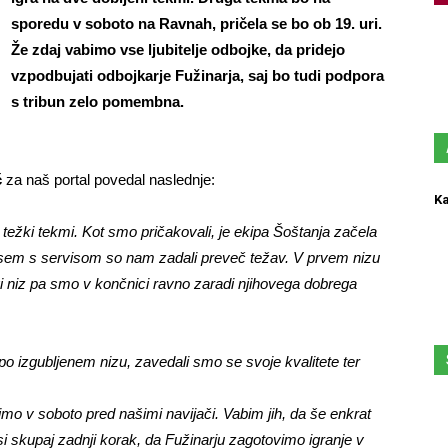
sporedu v soboto na Ravnah, pričela se bo ob 19. uri.
Že zdaj vabimo vse ljubitelje odbojke, da pridejo
vzpodbujati odbojkarje Fužinarja, saj bo tudi podpora
s tribun zelo pomembna.
ć
za naš portal povedal naslednje:
Ka
žki tekmi. Kot smo pričakovali, je ekipa Šoštanja začela
vsem s servisom so nam zadali preveč težav. V prvem nizu
gi niz pa smo v končnici ravno zaradi njihovega dobrega
ni po izgubljenem nizu, zavedali smo se svoje kvalitete ter
mo v soboto pred našimi navijači. Vabim jih, da še enkrat
i skupaj zadnji korak, da Fužinarju zagotovimo igranje v