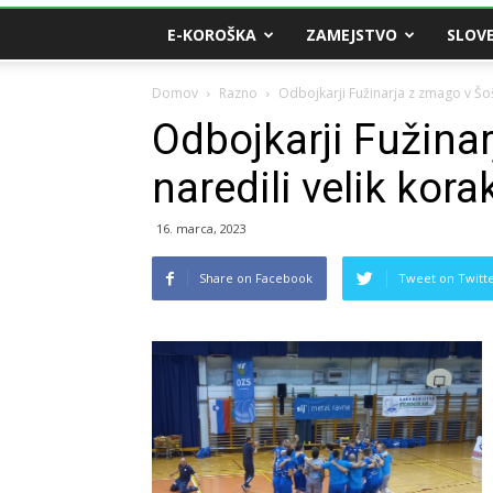
E-KOROŠKA
ZAMEJSTVO
SLOVE
Domov
Razno
Odbojkarji Fužinarja z zmago v Šošt
Odbojkarji Fužina
naredili velik kora
16. marca, 2023
Share on Facebook
Tweet on Twitt