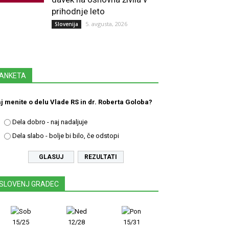
prihodnje leto
5. avgusta, 2026
Slovenija
ANKETA
j menite o delu Vlade RS in dr. Roberta Goloba?
Dela dobro - naj nadaljuje
Dela slabo - bolje bi bilo, če odstopi
REZULTATI
SLOVENJ GRADEC
15/25
12/28
15/31