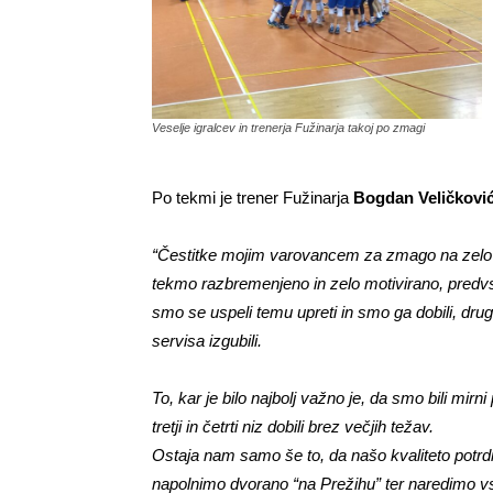
Veselje igralcev in trenerja Fužinarja takoj po zmagi
Po tekmi je trener Fužinarja
Bogdan Veličkovi
“Čestitke mojim varovancem za zmago na zelo te
tekmo razbremenjeno in zelo motivirano, pred
smo se uspeli temu upreti in smo ga dobili, dru
servisa izgubili.
To, kar je bilo najbolj važno je, da smo bili mir
tretji in četrti niz dobili brez večjih težav.
Ostaja nam samo še to, da našo kvaliteto potrdi
napolnimo dvorano “na Prežihu” ter naredimo vs