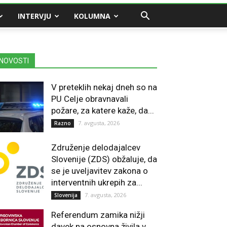
INTERVJU
KOLUMNA
NOVOSTI
V preteklih nekaj dneh so na
PU Celje obravnavali
požare, za katere kaže, da...
7. avgusta, 2026
Razno
Združenje delodajalcev
Slovenije (ZDS) obžaluje, da
se je uveljavitev zakona o
interventnih ukrepih za...
7. avgusta, 2026
Slovenija
Referendum zamika nižji
davek na osnovna živila v