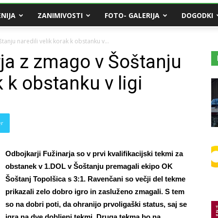
NIJA
ZANIMIVOSTI
FOTO- GALERIJA
DOGODKI
anju naredili velik korak k obstanku v...
rja z zmago v Šoštanju
k k obstanku v ligi
er
Odbojkarji Fužinarja so v prvi kvalifikacijski tekmi za
obstanek v 1.DOL v Šoštanju premagali ekipo OK
Šoštanj Topolšica s 3:1. Ravenčani so večji del tekme
prikazali zelo dobro igro in zasluženo zmagali. S tem
so na dobri poti, da ohranijo prvoligaški status, saj se
igra na dve dobljeni tekmi. Druga tekma bo na