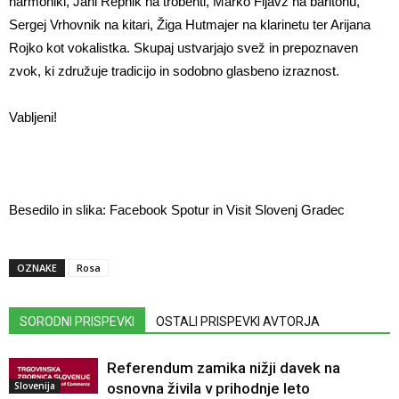
harmoniki, Jani Repnik na trobenti, Marko Fijavž na baritonu,
Sergej Vrhovnik na kitari, Žiga Hutmajer na klarinetu ter Arijana
Rojko kot vokalistka. Skupaj ustvarjajo svež in prepoznaven
zvok, ki združuje tradicijo in sodobno glasbeno izraznost.
Vabljeni!
Besedilo in slika: Facebook Spotur in Visit Slovenj Gradec
OZNAKE
Rosa
SORODNI PRISPEVKI
OSTALI PRISPEVKI AVTORJA
Referendum zamika nižji davek na
Slovenija
osnovna živila v prihodnje leto