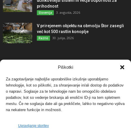
učinkovitejši sistem in večja odpornost za
prihodnost
3. avgusta, 2026
Slovenija
V prirejenem objektu na območju Štor zasegli
več kot 500 rastlin konoplje
30. julija, 2026
Razno
NAJBOLJ KOMENTIRANO
Piškotki
Za zagotavljanje najboljše uporabniške izkušnje uporabljamo
Protest proti vetrnim elektrarnam na Ojstrici, v
svetu pa vedno bolj...
tehnologije, kot so piškotki, za shranjevanje in/ali dostop do podatkov
o napravi. Soglasje za te tehnologije nam bo omogočilo obdelavo
12. maja, 2017
Dogodki
podatkov, kot so vedenje brskanja ali enolični ID-ji na tem spletnem
mestu. Če ne soglasja date ali ga prekličete, lahko to negativno vpliva
Tožilstvo v Celovcu v korist elektrarnam
na nekatere funkcije in možnosti.
Verbund
29. januarja, 2018
Dogodki
Upravljanje storitev