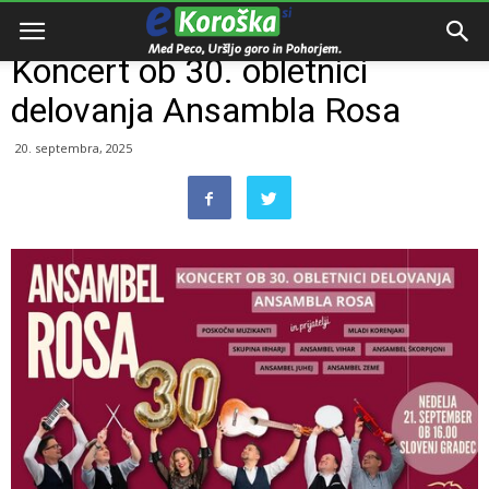
Domov
Dogodki
Koncert ob 30. obletnici
delovanja Ansambla Rosa
20. septembra, 2025