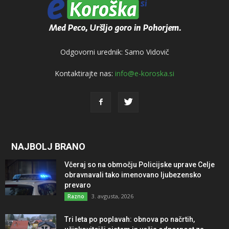
Odgovorni urednik: Samo Vidovič
Kontaktirajte nas:
info@e-koroska.si
NAJBOLJ BRANO
Včeraj so na območju Policijske uprave Celje
obravnavali tako imenovano ljubezensko
prevaro
3. avgusta, 2026
Razno
Tri leta po poplavah: obnova po načrtih,