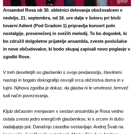
Ansambel Rosa ob 30. obletnici delovanja oboževalcem v
nedeljo, 21. septembra, od 16. ure dalje v šotoru pri bivši
tovarni Adient (Pod Gradom 1) pripravlja koncert poln
nostalgije, presenečenj in svežih melodij. To bo dogodek, ki
bo združil dolgoletne prijatelje ansambla, zveste poslušalce
in nove občudovalce, ki bodo skupaj zapisali novo poglavje v
zgodbi Rose.
V treh desetletjih so glasbeniki s svojo predanostjo, številnimi
nastopi in bogato diskografijo osvojili srca občinstva doma in v
tujini. Njihova zgodba je dokaz, da glasba ni le umetnost, temveč
tudi način povezovanja.
Kljub občasnim menjavam v sestavi ansambla je Rosa vedno
ostala zvesto jedro energičnih glasbenikov, ki s srcem in dušo
nadaljujejo pot. Današnjo zasedbo sestavljajo: Andrej Švab na