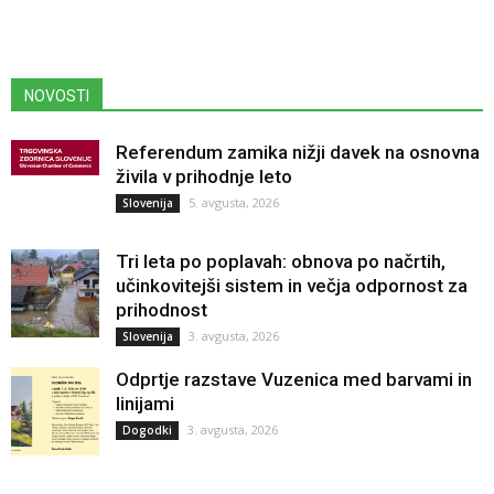
NOVOSTI
Referendum zamika nižji davek na osnovna
živila v prihodnje leto
5. avgusta, 2026
Slovenija
Tri leta po poplavah: obnova po načrtih,
učinkovitejši sistem in večja odpornost za
prihodnost
3. avgusta, 2026
Slovenija
Odprtje razstave Vuzenica med barvami in
linijami
3. avgusta, 2026
Dogodki