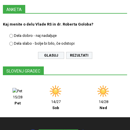
ANKETA
Kaj menite o delu Vlade RS in dr. Roberta Goloba?
Dela dobro - naj nadaljuje
Dela slabo - bolje bi bilo, če odstopi
REZULTATI
SLOVENJ GRADEC
15/28
14/27
14/28
Pet
Sob
Ned