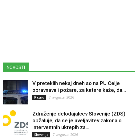
NOVOSTI
V preteklih nekaj dneh so na PU Celje
obravnavali požare, za katere kaže, da...
7. avgusta, 2026
Razno
Združenje delodajalcev Slovenije (ZDS)
obžaluje, da se je uveljavitev zakona o
interventnih ukrepih za...
7. avgusta, 2026
Slovenija