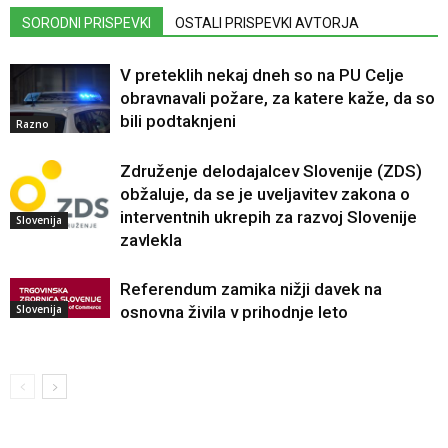
SORODNI PRISPEVKI
OSTALI PRISPEVKI AVTORJA
V preteklih nekaj dneh so na PU Celje
obravnavali požare, za katere kaže, da so
bili podtaknjeni
Razno
Združenje delodajalcev Slovenije (ZDS)
obžaluje, da se je uveljavitev zakona o
interventnih ukrepih za razvoj Slovenije
Slovenija
zavlekla
Referendum zamika nižji davek na
Slovenija
osnovna živila v prihodnje leto