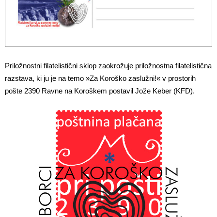
Priložnostni filatelistični sklop zaokrožuje priložnostna filatelistična
razstava, ki ju je na temo »Za Koroško zaslužni!« v prostorih
pošte 2390 Ravne na Koroškem postavil Jože Keber (KFD).