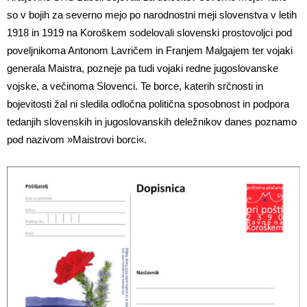
so v bojih za severno mejo po narodnostni meji slovenstva v letih
1918 in 1919 na Koroškem sodelovali slovenski prostovoljci pod
poveljnikoma Antonom Lavričem in Franjem Malgajem ter vojaki
generala Maistra, pozneje pa tudi vojaki redne jugoslovanske
vojske, a večinoma Slovenci. Te borce, katerih srčnosti in
bojevitosti žal ni sledila odločna politična sposobnost in podpora
tedanjih slovenskih in jugoslovanskih deležnikov danes poznamo
pod nazivom »Maistrovi borci«.