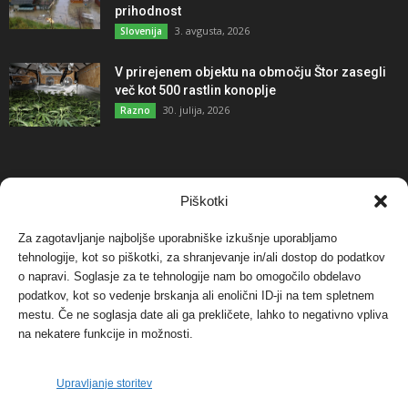
prihodnost
3. avgusta, 2026
Slovenija
V prirejenem objektu na območju Štor zasegli
več kot 500 rastlin konoplje
30. julija, 2026
Razno
NAJBOLJ KOMENTIRANO
Piškotki
Za zagotavljanje najboljše uporabniške izkušnje uporabljamo
Protest proti vetrnim elektrarnam na Ojstrici, v
tehnologije, kot so piškotki, za shranjevanje in/ali dostop do podatkov
svetu pa vedno bolj...
o napravi. Soglasje za te tehnologije nam bo omogočilo obdelavo
12. maja, 2017
Dogodki
podatkov, kot so vedenje brskanja ali enolični ID-ji na tem spletnem
mestu. Če ne soglasja date ali ga prekličete, lahko to negativno vpliva
Tožilstvo v Celovcu v korist elektrarnam
na nekatere funkcije in možnosti.
Verbund
29. januarja, 2018
Dogodki
Upravljanje storitev