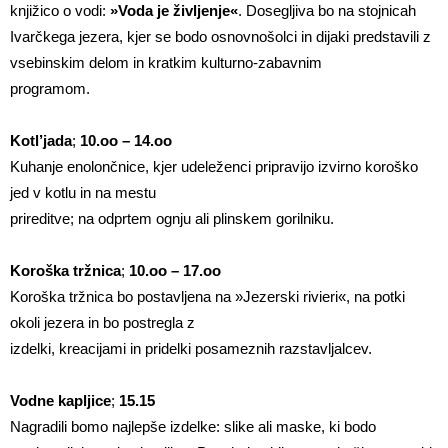
knjižico o vodi:
»Voda je življenje«
. Dosegljiva bo na stojnicah
Ivarčkega jezera, kjer se bodo osnovnošolci in dijaki predstavili z
vsebinskim delom in kratkim kulturno-zabavnim
programom.
Kotl’jada
;
10.oo – 14.oo
Kuhanje enolončnice, kjer udeleženci pripravijo izvirno koroško
jed v kotlu in na mestu
prireditve; na odprtem ognju ali plinskem gorilniku.
Koroška tržnica
;
10.oo – 17.oo
Koroška tržnica bo postavljena na »Jezerski rivieri«, na potki
okoli jezera in bo postregla z
izdelki, kreacijami in pridelki posameznih razstavljalcev.
Vodne kapljice
;
15.15
Nagradili bomo najlepše izdelke: slike ali maske, ki bodo