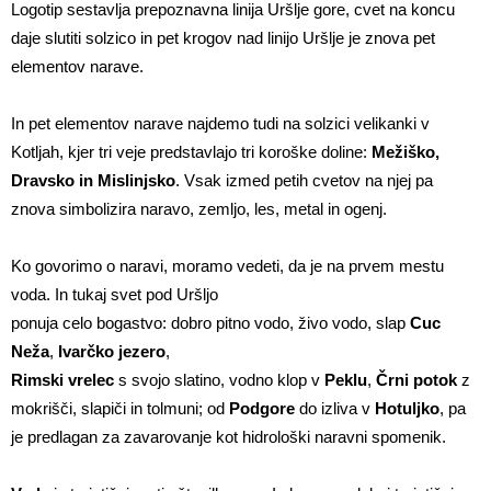
Logotip sestavlja prepoznavna linija Uršlje gore, cvet na koncu
daje slutiti solzico in pet krogov nad linijo Uršlje je znova pet
elementov narave.
In pet elementov narave najdemo tudi na solzici velikanki v
Kotljah, kjer tri veje predstavlajo tri koroške doline:
Mežiško,
Dravsko in Mislinjsko
. Vsak izmed petih cvetov na njej pa
znova simbolizira naravo, zemljo, les, metal in ogenj.
Ko govorimo o naravi, moramo vedeti, da je na prvem mestu
voda. In tukaj svet pod Uršljo
ponuja celo bogastvo: dobro pitno vodo, živo vodo, slap
Cuc
Neža
,
Ivarčko jezero
,
Rimski vrelec
s svojo slatino, vodno klop v
Peklu
,
Črni potok
z
mokrišči, slapiči in tolmuni; od
Podgore
do izliva v
Hotuljko
, pa
je predlagan za zavarovanje kot hidrološki naravni spomenik.