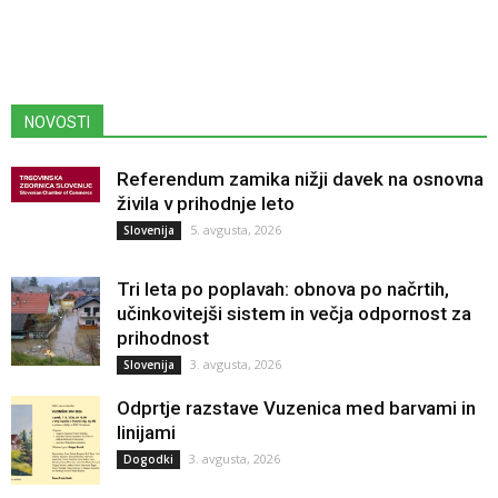
NOVOSTI
Referendum zamika nižji davek na osnovna
živila v prihodnje leto
5. avgusta, 2026
Slovenija
Tri leta po poplavah: obnova po načrtih,
učinkovitejši sistem in večja odpornost za
prihodnost
3. avgusta, 2026
Slovenija
Odprtje razstave Vuzenica med barvami in
linijami
3. avgusta, 2026
Dogodki