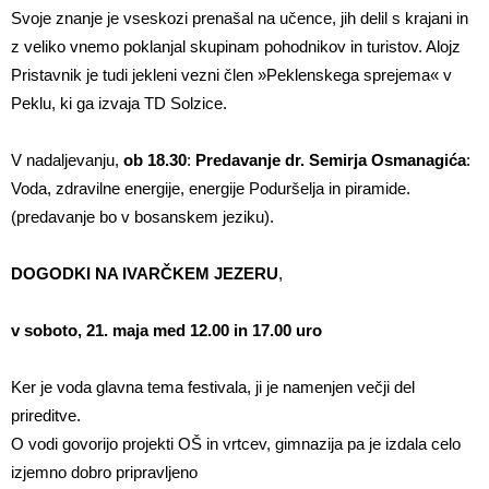
Svoje znanje je vseskozi prenašal na učence, jih delil s krajani in
z veliko vnemo poklanjal skupinam pohodnikov in turistov. Alojz
Pristavnik je tudi jekleni vezni člen »Peklenskega sprejema« v
Peklu, ki ga izvaja TD Solzice.
V nadaljevanju,
ob 18.30
:
Predavanje dr. Semirja Osmanagića
:
Voda, zdravilne energije, energije Poduršelja in piramide.
(predavanje bo v bosanskem jeziku).
DOGODKI NA IVARČKEM JEZERU
,
v soboto, 21. maja med 12.00 in 17.00 uro
Ker je voda glavna tema festivala, ji je namenjen večji del
prireditve.
O vodi govorijo projekti OŠ in vrtcev, gimnazija pa je izdala celo
izjemno dobro pripravljeno