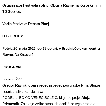
Organizator Festivala solzic
:
Občina Ravne na Koroškem in
TD Solzice.
Vodja festivala
:
Renata Picej
OTVORITEV
Petek, 20. maja 2022, ob 18.oo uri, v Srednješolskem centru
Ravne, Na Gradu 4
.
PROGRAM
Solzice, ŽPZ
Gregor Ravnik
, operni pevec in pevec pop glasbe
Nina Stopar
:
pesnica, slikarka, plesalka
PODELILI BOMO VENEC SOLZIC, ki ga bo prejel
Alojz
Pristavnik.
Za svojo veliko strast do dediščine tega prostora.