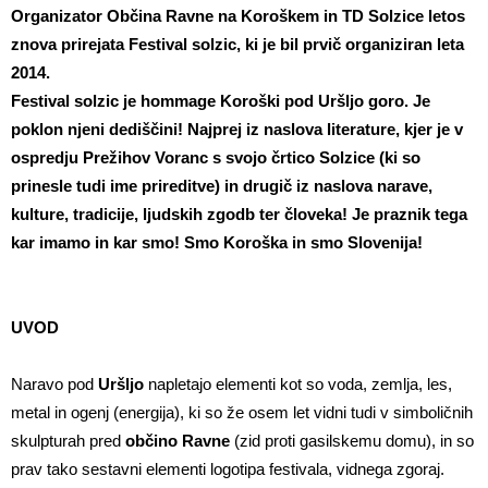
Organizator Občina Ravne na Koroškem in TD Solzice letos
znova prirejata Festival solzic, ki je bil prvič organiziran leta
2014.
Festival solzic je hommage Koroški pod Uršljo goro. Je
poklon njeni dediščini! Najprej iz naslova literature, kjer je v
ospredju Prežihov Voranc s svojo črtico Solzice (ki so
prinesle tudi ime prireditve) in drugič iz naslova narave,
kulture, tradicije, ljudskih zgodb ter človeka! Je praznik tega
kar imamo in kar smo! Smo Koroška in smo Slovenija!
UVOD
Naravo pod
Uršljo
napletajo elementi kot so voda, zemlja, les,
metal in ogenj (energija), ki so že osem let vidni tudi v simboličnih
skulpturah pred
občino Ravne
(zid proti gasilskemu domu), in so
prav tako sestavni elementi logotipa festivala, vidnega zgoraj.