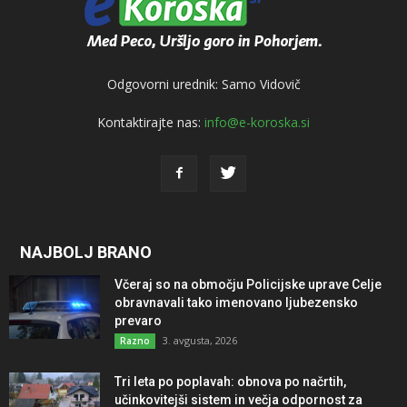
Odgovorni urednik: Samo Vidovič
Kontaktirajte nas:
info@e-koroska.si
NAJBOLJ BRANO
Včeraj so na območju Policijske uprave Celje
obravnavali tako imenovano ljubezensko
prevaro
3. avgusta, 2026
Razno
Tri leta po poplavah: obnova po načrtih,
učinkovitejši sistem in večja odpornost za