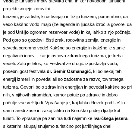
Voda
je turistični motiv številka ena. In ker novodobni turistični
projekti snujejo zdravilni
turizem, je za tiste, ki ustvarjajo in tržijo turizem, pomembno, da
vedo kakšno vodo imajo (že legende in ljudska izročila govore, da
je pod
Uršljo
ogromen rezervoar vode) in kaj lahko z njo počnejo.
Pod goro so gozdovi, čisti zrak, rodovitna zemlja, energije in
seveda ogromno vode! Kakšne so energije in kakšno je stanje
negativnih ionov – kar je osnova zdravilnega turizma, je treba
vedeti. Zato je letos, ko Festival že drugič izpostavlja vodo,
posebni gost festivala
dr. Semir Osmanagić
, ki bo nekaj teh
energij izmeril in povedal ali so zadostne za razvoj tovrstnega
turizma. Govoril bo o zdravilnih energijah in povedal kakšne so pri
njih, v njihovih piramidah, kamor potuje po zdravje in dobro
počutje vse več ljudi. Vprašanje je, kaj lahko človek pod Uršljo
sam naredi zase in zakaj lahko na Koroško pridejo ljudje kot
turisti. To vprašanje pa zanima tudi najemnike
Ivarčkega jezera
,
s katerimi skupaj snujemo turistično pot jutrišnjega dne!