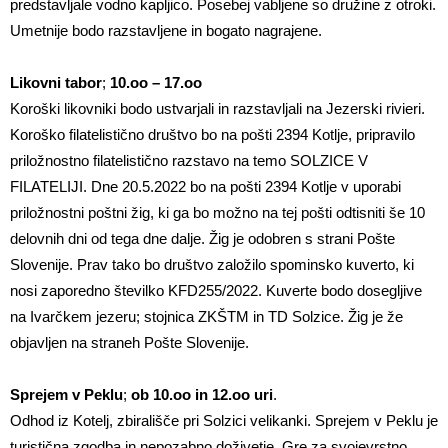
predstavljale vodno kapljico. Posebej vabljene so družine z otroki.
Umetnije bodo razstavljene in bogato nagrajene.
Likovni tabor
;
10.oo – 17.oo
Koroški likovniki bodo ustvarjali in razstavljali na Jezerski rivieri.
Koroško filatelistično društvo bo na pošti 2394 Kotlje, pripravilo
priložnostno filatelistično razstavo na temo SOLZICE V
FILATELIJI. Dne 20.5.2022 bo na pošti 2394 Kotlje v uporabi
priložnostni poštni žig, ki ga bo možno na tej pošti odtisniti še 10
delovnih dni od tega dne dalje. Žig je odobren s strani Pošte
Slovenije. Prav tako bo društvo založilo spominsko kuverto, ki
nosi zaporedno številko KFD255/2022. Kuverte bodo dosegljive
na Ivarčkem jezeru; stojnica ZKŠTM in TD Solzice. Žig je že
objavljen na straneh Pošte Slovenije.
Sprejem v Peklu
;
ob 10.oo in 12.oo uri
.
Odhod iz Kotelj, zbirališče pri Solzici velikanki. Sprejem v Peklu je
turistična zgodba in nepozabno doživetje. Gre za svojevrstno