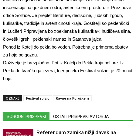
inscenacijo na gozdnem odru, avtentičnem prostoru iz Prežihove
črtice Solzice. Je preplet literature, dediščine, ljudskih zgodb,
kulinarike, tradicije in avtentičnosti kraja. Gostitelji so peklenščki
in Lucifer! Pripravljena bo »peklenska kulinarika«: hudičeva slina,
človeški grehi, peklenski namaz in Satanova jajca.
Pohod iz Kotelj do pekla bo voden. Potrebna je primerna obutev
za hojo po gozdu.
Doživetje je brezplačno. Pot iz Kotelj do Pekla traja pol ure. Iz
Pekla do Ivarčkega jezera, kjer poteka Festival solzic, je 20 minut
hoje.
OZNAKE
Festival solzic
Ravne na Koroškem
SORODNI PRISPEVKI
OSTALI PRISPEVKI AVTORJA
Referendum zamika nižji davek na