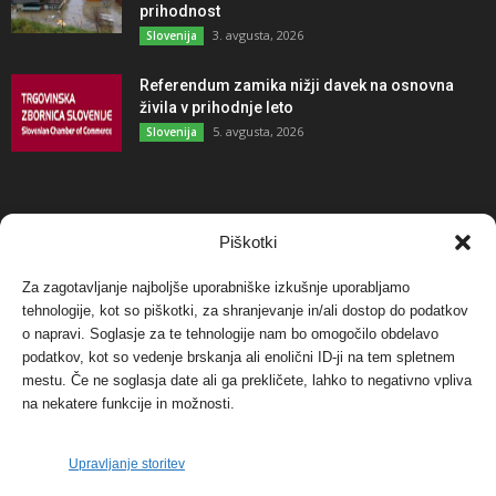
prihodnost
3. avgusta, 2026
Slovenija
Referendum zamika nižji davek na osnovna
živila v prihodnje leto
5. avgusta, 2026
Slovenija
NAJBOLJ KOMENTIRANO
Piškotki
Za zagotavljanje najboljše uporabniške izkušnje uporabljamo
Protest proti vetrnim elektrarnam na Ojstrici, v
svetu pa vedno bolj...
tehnologije, kot so piškotki, za shranjevanje in/ali dostop do podatkov
o napravi. Soglasje za te tehnologije nam bo omogočilo obdelavo
12. maja, 2017
Dogodki
podatkov, kot so vedenje brskanja ali enolični ID-ji na tem spletnem
mestu. Če ne soglasja date ali ga prekličete, lahko to negativno vpliva
Tožilstvo v Celovcu v korist elektrarnam
na nekatere funkcije in možnosti.
Verbund
29. januarja, 2018
Dogodki
Upravljanje storitev