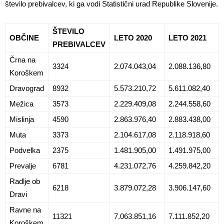
število prebivalcev, ki ga vodi Statistični urad Republike Slovenije.
ŠTEVILO
OBČINE
LETO 2020
LETO 2021
PREBIVALCEV
Črna na
3324
2.074.043,04
2.088.136,80
Koroškem
Dravograd
8932
5.573.210,72
5.611.082,40
Mežica
3573
2.229.409,08
2.244.558,60
Mislinja
4590
2.863.976,40
2.883.438,00
Muta
3373
2.104.617,08
2.118.918,60
Podvelka
2375
1.481.905,00
1.491.975,00
Prevalje
6781
4.231.072,76
4.259.842,20
Radlje ob
6218
3.879.072,28
3.906.147,60
Dravi
Ravne na
11321
7.063.851,16
7.111.852,20
Koroškem