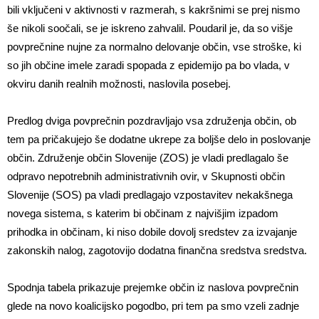
bili vključeni v aktivnosti v razmerah, s kakršnimi se prej nismo
še nikoli soočali, se je iskreno zahvalil. Poudaril je, da so višje
povprečnine nujne za normalno delovanje občin, vse stroške, ki
so jih občine imele zaradi spopada z epidemijo pa bo vlada, v
okviru danih realnih možnosti, naslovila posebej.
Predlog dviga povprečnin pozdravljajo vsa združenja občin, ob
tem pa pričakujejo še dodatne ukrepe za boljše delo in poslovanje
občin. Združenje občin Slovenije (ZOS) je vladi predlagalo še
odpravo nepotrebnih administrativnih ovir, v Skupnosti občin
Slovenije (SOS) pa vladi predlagajo vzpostavitev nekakšnega
novega sistema, s katerim bi občinam z najvišjim izpadom
prihodka in občinam, ki niso dobile dovolj sredstev za izvajanje
zakonskih nalog, zagotovijo dodatna finančna sredstva sredstva.
Spodnja tabela prikazuje prejemke občin iz naslova povprečnin
glede na novo koalicijsko pogodbo, pri tem pa smo vzeli zadnje