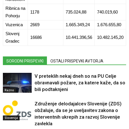
Ribnica na
1178
735.024,88
740.019,60
Pohorju
Vuzenica
2669
1.665.349,24
1.676.655,80
Slovenj
16686
10.441.396,56
10.482.145,20
Gradec
SORODNI PRISPEVKI
OSTALI PRISPEVKI AVTORJA
V preteklih nekaj dneh so na PU Celje
obravnavali požare, za katere kaže, da so
bili podtaknjeni
Razno
Združenje delodajalcev Slovenije (ZDS)
obžaluje, da se je uveljavitev zakona o
interventnih ukrepih za razvoj Slovenije
Slovenija
zavlekla