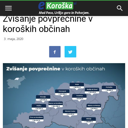
Domov
Zanimivosti
Zvišanje povprečnine v
koroških občinah
3. maja, 2020