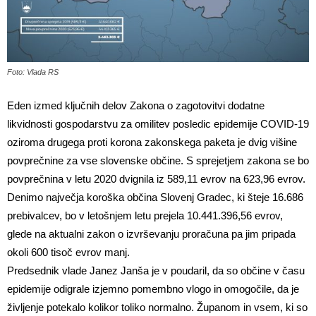
Foto: Vlada RS
Eden izmed ključnih delov Zakona o zagotovitvi dodatne
likvidnosti gospodarstvu za omilitev posledic epidemije COVID-19
oziroma drugega proti korona zakonskega paketa je dvig višine
povprečnine za vse slovenske občine. S sprejetjem zakona se bo
povprečnina v letu 2020 dvignila iz 589,11 evrov na 623,96 evrov.
Denimo največja koroška občina Slovenj Gradec, ki šteje 16.686
prebivalcev, bo v letošnjem letu prejela 10.441.396,56 evrov,
glede na aktualni zakon o izvrševanju proračuna pa jim pripada
okoli 600 tisoč evrov manj.
Predsednik vlade Janez Janša je v poudaril, da so občine v času
epidemije odigrale izjemno pomembno vlogo in omogočile, da je
življenje potekalo kolikor toliko normalno. Županom in vsem, ki so