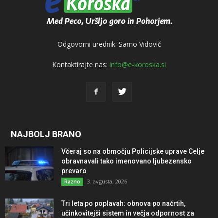
Odgovorni urednik: Samo Vidovič
Kontaktirajte nas:
info@e-koroska.si
NAJBOLJ BRANO
Včeraj so na območju Policijske uprave Celje
obravnavali tako imenovano ljubezensko
prevaro
3. avgusta, 2026
Razno
Tri leta po poplavah: obnova po načrtih,
učinkovitejši sistem in večja odpornost za