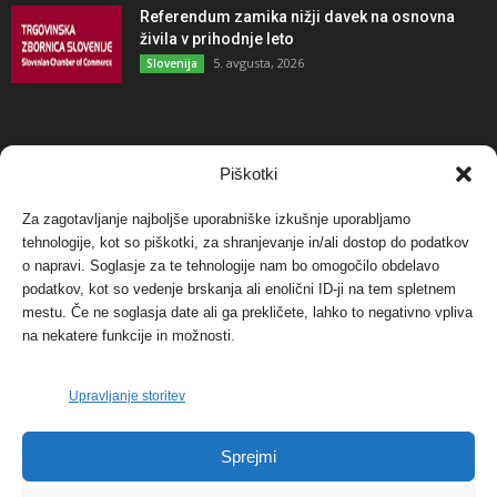
Referendum zamika nižji davek na osnovna
živila v prihodnje leto
5. avgusta, 2026
Slovenija
NAJBOLJ KOMENTIRANO
Piškotki
Za zagotavljanje najboljše uporabniške izkušnje uporabljamo
Protest proti vetrnim elektrarnam na Ojstrici, v
tehnologije, kot so piškotki, za shranjevanje in/ali dostop do podatkov
svetu pa vedno bolj...
o napravi. Soglasje za te tehnologije nam bo omogočilo obdelavo
12. maja, 2017
Dogodki
podatkov, kot so vedenje brskanja ali enolični ID-ji na tem spletnem
mestu. Če ne soglasja date ali ga prekličete, lahko to negativno vpliva
Tožilstvo v Celovcu v korist elektrarnam
na nekatere funkcije in možnosti.
Verbund
29. januarja, 2018
Dogodki
Upravljanje storitev
FOTO: Razstava cvetličarskega mojstra Andreja
Sprejmi
Rusa
27. novembra, 2017
Dogodki