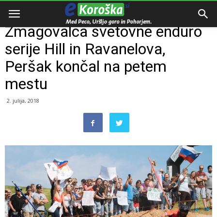
Domov
Dogodki
Zmagovalca svetovne enduro
serije Hill in Ravanelova,
Peršak končal na petem
mestu
2. julija, 2018