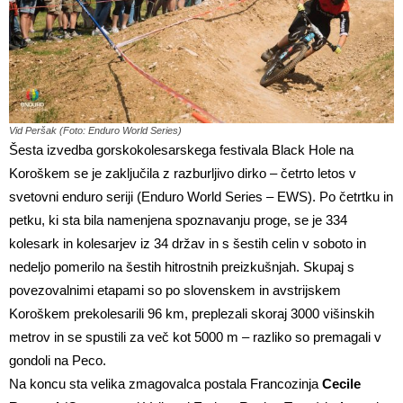
Vid Peršak (Foto: Enduro World Series)
Šesta izvedba gorskokolesarskega festivala Black Hole na
Koroškem se je zaključila z razburljivo dirko – četrto letos v
svetovni enduro seriji (Enduro World Series – EWS). Po četrtku in
petku, ki sta bila namenjena spoznavanju proge, se je 334
kolesark in kolesarjev iz 34 držav in s šestih celin v soboto in
nedeljo pomerilo na šestih hitrostnih preizkušnjah. Skupaj s
povezovalnimi etapami so po slovenskem in avstrijskem
Koroškem prekolesarili 96 km, preplezali skoraj 3000 višinskih
metrov in se spustili za več kot 5000 m – razliko so premagali v
gondoli na Peco.
Na koncu sta velika zmagovalca postala Francozinja
Cecile