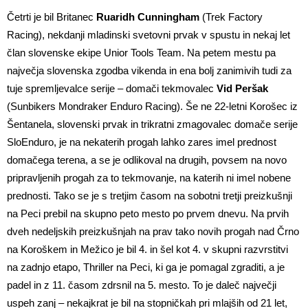
Četrti je bil Britanec
Ruaridh Cunningham
(Trek Factory
Racing), nekdanji mladinski svetovni prvak v spustu in nekaj let
član slovenske ekipe Unior Tools Team. Na petem mestu pa
največja slovenska zgodba vikenda in ena bolj zanimivih tudi za
tuje spremljevalce serije – domači tekmovalec
Vid Peršak
(Sunbikers Mondraker Enduro Racing). Še ne 22-letni Korošec iz
Šentanela, slovenski prvak in trikratni zmagovalec domače serije
SloEnduro, je na nekaterih progah lahko zares imel prednost
domačega terena, a se je odlikoval na drugih, povsem na novo
pripravljenih progah za to tekmovanje, na katerih ni imel nobene
prednosti. Tako se je s tretjim časom na sobotni tretji preizkušnji
na Peci prebil na skupno peto mesto po prvem dnevu. Na prvih
dveh nedeljskih preizkušnjah na prav tako novih progah nad Črno
na Koroškem in Mežico je bil 4. in šel kot 4. v skupni razvrstitvi
na zadnjo etapo, Thriller na Peci, ki ga je pomagal zgraditi, a je
padel in z 11. časom zdrsnil na 5. mesto. To je daleč največji
uspeh zanj – nekajkrat je bil na stopničkah pri mlajših od 21 let,