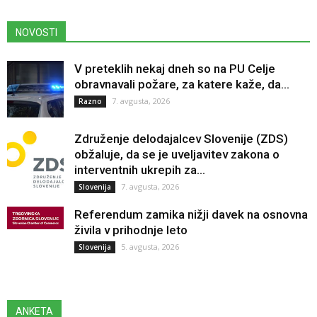
NOVOSTI
V preteklih nekaj dneh so na PU Celje
obravnavali požare, za katere kaže, da...
7. avgusta, 2026
Razno
Združenje delodajalcev Slovenije (ZDS)
obžaluje, da se je uveljavitev zakona o
interventnih ukrepih za...
7. avgusta, 2026
Slovenija
Referendum zamika nižji davek na osnovna
živila v prihodnje leto
5. avgusta, 2026
Slovenija
ANKETA