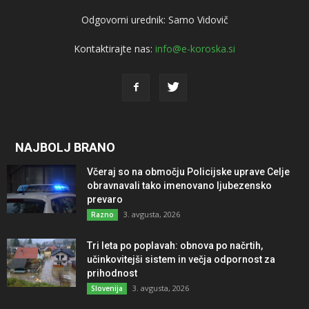
Odgovorni urednik: Samo Vidovič
Kontaktirajte nas:
info@e-koroska.si
NAJBOLJ BRANO
Včeraj so na območju Policijske uprave Celje
obravnavali tako imenovano ljubezensko
prevaro
3. avgusta, 2026
Razno
Tri leta po poplavah: obnova po načrtih,
učinkovitejši sistem in večja odpornost za
prihodnost
3. avgusta, 2026
Slovenija