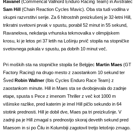
Ravanel
(Commencal Vallnord Enduro Racing Team) in Avstralec
Sam Hill
(Chain Reaction Cycles Mavic). Oba sta tudi vodilna v
skupni razvrstitvi serije. Za 6 hitrostnih preizkušenj je 32-letni Hill,
trikratni svetovni prvak v spustu, porabil 52 minut in 55 sekund,
Ravanelova, nekdanja vrhunska tekmovalka v olimpijskem
krosu, ki je letos pri 37 letih na Lošinju prvič stopila na stopničke
svetovnega pokala v spustu, pa dobrih 10 minut več.
Pri moških sta na stopničke stopila še Belgijec
Martin Maes
(GT
Factory Racing) na drugo mesto z zaostankom 10 sekund ter
Šved
Robin Wallner
(Ibis Cycles Enduro Race Team) z
zaostankom minute. Hill in Maes sta se dvobojevala do zadnje
etape, spusta s Pece z imenom Thriller z več kot 1000 m
višinske razlike, pred katerim je imel Hill pičlo sekundo in 64
stotink prednosti. Hill je dobil dve, Maes pa tri preizkušnje. V
zadnji pa je Hill zmagal s prednostjo skoraj devetih sekund pred
Maesom in si po Čilu in Kolumbiji zagotovil tretjo letošnjo zmago.