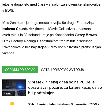
letos je drugo leto med člani – in sploh za slovenske tekmovalce
v EWS.
Med ženskami je drugo mesto osvojila še druga Francozinja
Isabeau Courdurier
(Intense Mavic Collective) z zaostankom
dveh minut in 32 sekund, tretje pa Kanadčanka
Casey Brown
(Trek Factory Racing) z zaostankom treh minut in sekunde.
Ravanelova je bila najhitrejša v prav vseh hitrostnih preizkušnjah
vikenda.
SORODNI PRISPEVKI
OSTALI PRISPEVKI AVTORJA
V preteklih nekaj dneh so na PU Celje
obravnavali požare, za katere kaže, da so
bili podtaknjeni
Razno
Združenje delodajalcev Slovenije (ZDS)