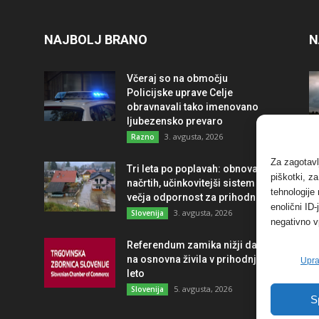
NAJBOLJ BRANO
N
Včeraj so na območju
Policijske uprave Celje
obravnavali tako imenovano
ljubezensko prevaro
3. avgusta, 2026
Razno
Za zagotavl
Tri leta po poplavah: obnova po
piškotki, z
načrtih, učinkovitejši sistem in
tehnologije
večja odpornost za prihodnost
enolični ID
3. avgusta, 2026
Slovenija
negativno v
Referendum zamika nižji davek
na osnovna živila v prihodnje
Upra
leto
5. avgusta, 2026
Slovenija
S