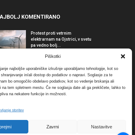
AJBOLJ KOMENTIRANO
Protest proti vetrnim
elektrarnam na Ojstrici, v svetu
pa vedno bolj...
12. maja, 2017
Dogodki
Piškotki
Tožilstvo v Celovcu v korist
janje najboljše uporabniške izkušnje uporabljamo tehnologije, kot so
elektrarnam Verbund
a shranjevanje in/ali dostop do podatkov o napravi. Soglasje za te
29. januarja, 2018
Dogodki
 nam bo omogočilo obdelavo podatkov, kot so vedenje brskanja ali
-ji na tem spletnem mestu. Če ne soglasja date ali ga prekličete, lahko to
pliva na nekatere funkcije in možnosti.
FOTO: Razstava cvetličarskega
mojstra Andreja Rusa
27. novembra, 2017
Dogodki
vljanje storitev
prejmi
Zavrni
Nastavitve