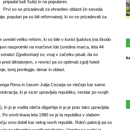
pripadal tudi Sula) in na populares.
Prvi so se prizadevali za ohranitev oblasti (in seveda
ije, populari pa so bili reformatorji, ki so se prizadevali za
e uvedel veliko reform, ki so bile v korist ljudstva (na škodo
jegovi nasprotniki na marčeve Ide (sredina marca, leta 44
 v senatu! Zgodovinarji so, vsaj v začetku pisali, da so
Ka
 pred diktatorjem, v resnici pa so optimati zgolj hoteli
, torej privilegije, denar in oblast.
rega Rima in časom Julija Cezarja se vlečejo kar same.
ristokracija, ki je sicer upravljala republiko, vendar po svojih
ki jo je vodila rdeča oligarhija in jo je prav tako upravljala
st. Po smrti tirana leta 1980 se je ta republika v slabem
u smo dobili kar nekaj novih republik. Rdeči patriciji pa so
vajo za ohranitev svojih privilegijev. Vendar so sedaj iz