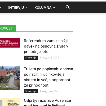
INTERVJU
KOLUMNA
NOVOSTI
Referendum zamika nižji
davek na osnovna živila v
prihodnje leto
5. avgusta, 2026
Slovenija
Tri leta po poplavah: obnova
po načrtih, učinkovitejši
sistem in večja odpornost
za prihodnost
3. avgusta, 2026
Slovenija
Odprtje razstave Vuzenica
med barvami in linijami