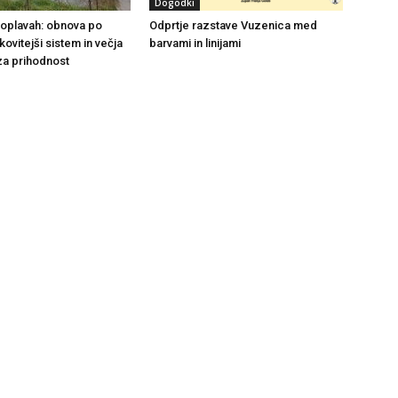
Dogodki
 poplavah: obnova po
Odprtje razstave Vuzenica med
nkovitejši sistem in večja
barvami in linijami
za prihodnost