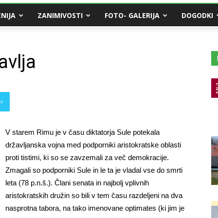
NIJA
ZANIMIVOSTI
FOTO- GALERIJA
DOGODKI
avlja
er
V starem Rimu je v času diktatorja Sule potekala
državljanska vojna med podporniki aristokratske oblasti
proti tistimi, ki so se zavzemali za več demokracije.
Zmagali so podporniki Sule in le ta je vladal vse do smrti
leta (78 p.n.š.). Člani senata in najbolj vplivnih
aristokratskih družin so bili v tem času razdeljeni na dva
nasprotna tabora, na tako imenovane optimates (ki jim je