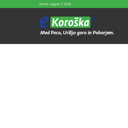
petek, avgust 7, 2026
e-
Koroška