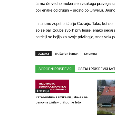
farma še vedno moker sen vsakega pravega sal
bolj enake od drugih – prosto po Orwelu). Jasno,
In tu smo zopet pri Juliju Cezarju. Tako, kot so 
so se bali izgube svojih privilegije, enako sedaj 
patriciji se bojijo za svoje privilegije, »nazivni«
OZNAKE
dr. štefan šumah
Kolumna
SORODNI PRISPEVKI
OSTALI PRISPEVKI A
Slovenija
Referendum zamika nižji davek na
osnovna živila v prihodnje leto