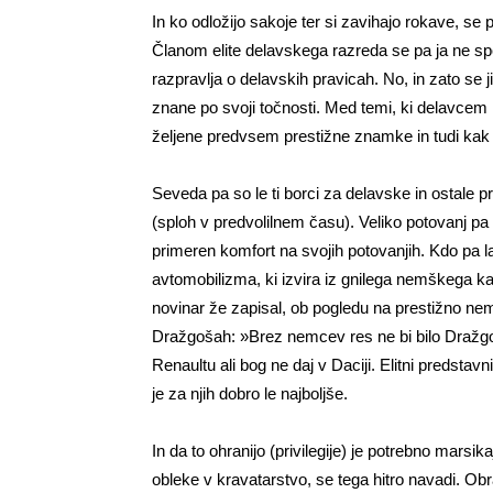
In ko odložijo sakoje ter si zavihajo rokave, se
Članom elite delavskega razreda se pa ja ne spodo
razpravlja o delavskih pravicah. No, in zato se j
znane po svoji točnosti. Med temi, ki delavcem ra
željene predvsem prestižne znamke in tudi kak 
Seveda pa so le ti borci za delavske in ostale prav
(sploh v predvolilnem času). Veliko potovanj pa 
primeren komfort na svojih potovanjih. Kdo pa l
avtomobilizma, ki izvira iz gnilega nemškega k
novinar že zapisal, ob pogledu na prestižno nem
Dražgošah: »Brez nemcev res ne bi bilo Dražgoš!
Renaultu ali bog ne daj v Daciji. Elitni predsta
je za njih dobro le najboljše.
In da to ohranijo (privilegije) je potrebno marsik
obleke v kravatarstvo, se tega hitro navadi. Obr