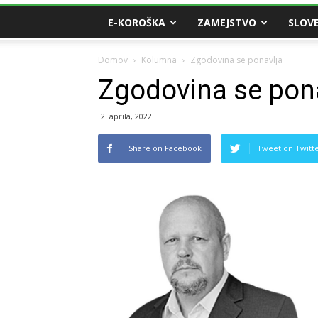
E-KOROŠKA
ZAMEJSTVO
SLOVE
Domov
Kolumna
Zgodovina se ponavlja
Zgodovina se pon
2. aprila, 2022
Share on Facebook
Tweet on Twitt