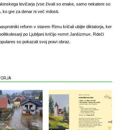
onskega levičarja (vse živali so enake, samo nekatere so
 ko gre za denar ni več milosti.
nasprotniki reform v starem Rimu kričali ubijte diktatorja, ker
politkolesarji po Ljubljani kričijo »smrt Janšizmu«. Rdeči
 populares so pokazali svoj pravi obraz.
VTORJA