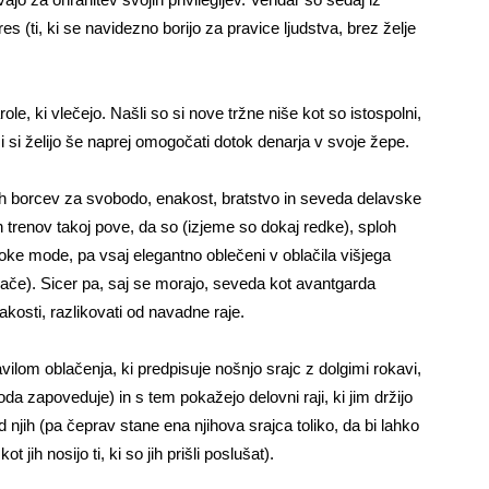
s (ti, ki se navidezno borijo za pravice ljudstva, brez želje
ole, ki vlečejo. Našli so si nove tržne niše kot so istospolni,
si želijo še naprej omogočati dotok denarja v svoje žepe.
h borcev za svobodo, enakost, bratstvo in seveda delavske
renov takoj pove, da so (izjeme so dokaj redke), sploh
ke mode, pa vsaj elegantno oblečeni v oblačila višjega
ače). Sicer pa, saj se morajo, seveda kot avantgarda
kosti, razlikovati od navadne raje.
ravilom oblačenja, ki predpisuje nošnjo srajc z dolgimi rokavi,
oda zapoveduje) in s tem pokažejo delovni raji, ki jim držijo
 njih (pa čeprav stane ena njihova srajca toliko, da bi lahko
t jih nosijo ti, ki so jih prišli poslušat).