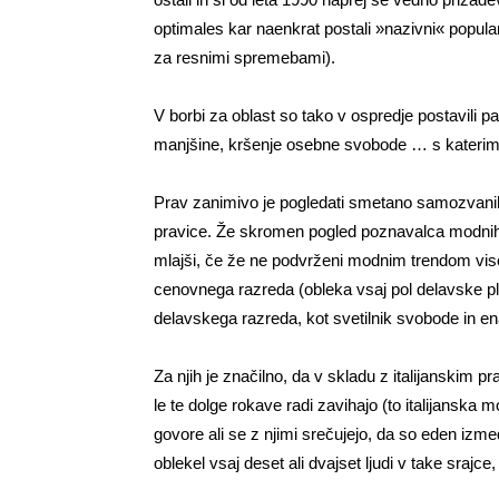
optimales kar naenkrat postali »nazivni« populare
za resnimi spremebami).
V borbi za oblast so tako v ospredje postavili par
manjšine, kršenje osebne svobode … s katerimi 
Prav zanimivo je pogledati smetano samozvani
pravice. Že skromen pogled poznavalca modnih t
mlajši, če že ne podvrženi modnim trendom viso
cenovnega razreda (obleka vsaj pol delavske pl
delavskega razreda, kot svetilnik svobode in ena
Za njih je značilno, da v skladu z italijanskim p
le te dolge rokave radi zavihajo (to italijanska m
govore ali se z njimi srečujejo, da so eden izmed
oblekel vsaj deset ali dvajset ljudi v take srajce, ko