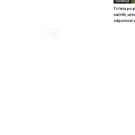
Slovenija
Tri leta po
načrtih, uči
odpornost 