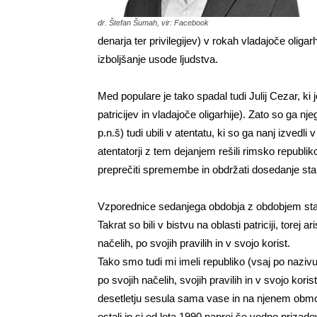
dr. Štefan Šumah, vir: Facebook
denarja ter privilegijev) v rokah vladajoče oligarh
izboljšanje usode ljudstva.
Med populare je tako spadal tudi Julij Cezar, ki j
patricijev in vladajoče oligarhije). Zato so ga n
p.n.š) tudi ubili v atentatu, ki so ga nanj izvedli
atentatorji z tem dejanjem rešili rimsko republiko
preprečiti spremembe in obdržati dosedanje stanje
Vzporednice sedanjega obdobja z obdobjem sta
Takrat so bili v bistvu na oblasti patriciji, torej a
načelih, po svojih pravilih in v svojo korist.
Tako smo tudi mi imeli republiko (vsaj po nazivu), 
po svojih načelih, svojih pravilih in v svojo kori
desetletju sesula sama vase in na njenem območj
ostali in si od leta 1990 naprej še vedno prizade