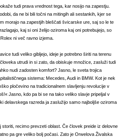
 pokaže tudi prava vrednost tega, kar nosijo na zapestju.
bi, da ne bi bili točni na mitingih ali sestankih, kjer se
im morajo na zapestjih bleščati švicarske ure, saj so le te
zlagajo, kaj si oni želijo oziroma kaj oni potrebujejo, so
Rolex ni več ravno izjema.
ice tudi veliko gibljejo, ideje je potrebno širiti na terenu
človeka utrudi in si zato, da obiskuje množice, zasluži tudi
ahko nudi zadosten komfort? Jasno, le sveta trojica
apitalističnega sistema: Mecedes, Audi in BMW. Kot je nek
ško pločevino na tradicionalnem slavljenju revolucije v
« Jasno, kdo pa bi se na tako veliko slavje pripeljal v
vniki delavskega razreda ja zaslužijo samo najboljše oziroma
aj storiti, recimo prevzeti oblast. Če človek preide iz delovne
atno pa gre veliko bolj počasi. Zato je Orwelova Živalska