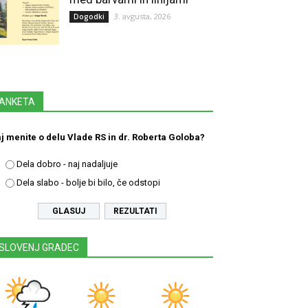
3. avgusta, 2026
Dogodki
ANKETA
j menite o delu Vlade RS in dr. Roberta Goloba?
Dela dobro - naj nadaljuje
Dela slabo - bolje bi bilo, če odstopi
REZULTATI
SLOVENJ GRADEC