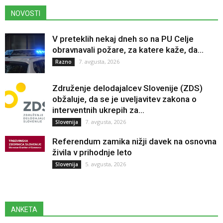
NOVOSTI
V preteklih nekaj dneh so na PU Celje
obravnavali požare, za katere kaže, da...
7. avgusta, 2026
Razno
Združenje delodajalcev Slovenije (ZDS)
obžaluje, da se je uveljavitev zakona o
interventnih ukrepih za...
7. avgusta, 2026
Slovenija
Referendum zamika nižji davek na osnovna
živila v prihodnje leto
5. avgusta, 2026
Slovenija
ANKETA