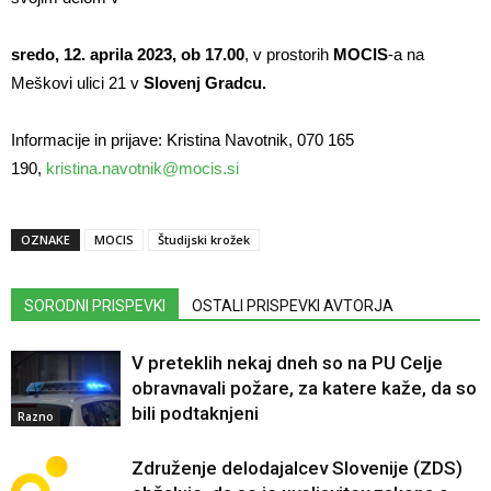
sredo, 12. aprila 2023, ob 17.00
, v prostorih
MOCIS
-a na
Meškovi ulici 21 v
Slovenj Gradcu.
Informacije in prijave: Kristina Navotnik, 070 165
190,
kristina.navotnik@mocis.si
OZNAKE
MOCIS
Študijski krožek
SORODNI PRISPEVKI
OSTALI PRISPEVKI AVTORJA
V preteklih nekaj dneh so na PU Celje
obravnavali požare, za katere kaže, da so
bili podtaknjeni
Razno
Združenje delodajalcev Slovenije (ZDS)