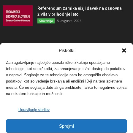
Referendum zamika nižji davek na osnovna
živila v prihodnje leto
5. avgusta, 2026
Slovenija
NAJBOLJ KOMENTIRANO
Piškotki
Za zagotavljanje najboljše uporabniške izkušnje uporabljamo
Protest proti vetrnim elektrarnam na Ojstrici, v
tehnologije, kot so piškotki, za shranjevanje in/ali dostop do podatkov
svetu pa vedno bolj...
o napravi. Soglasje za te tehnologije nam bo omogočilo obdelavo
12. maja, 2017
Dogodki
podatkov, kot so vedenje brskanja ali enolični ID-ji na tem spletnem
mestu. Če ne soglasja date ali ga prekličete, lahko to negativno vpliva
Tožilstvo v Celovcu v korist elektrarnam
na nekatere funkcije in možnosti.
Verbund
29. januarja, 2018
Dogodki
Upravljanje storitev
FOTO: Razstava cvetličarskega mojstra Andreja
Sprejmi
Rusa
27. novembra, 2017
Dogodki