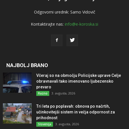
Odgovorni urednik: Samo Vidovič
Kontaktirajte nas:
info@e-koroska.si
NAJBOLJ BRANO
Včeraj so na območju Policijske uprave Celje
obravnavali tako imenovano ljubezensko
prevaro
3. avgusta, 2026
Razno
Tri leta po poplavah: obnova po načrtih,
učinkovitejši sistem in večja odpornost za
prihodnost
3. avgusta, 2026
Slovenija