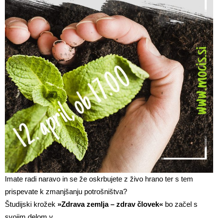
Imate radi naravo in se že oskrbujete z živo hrano ter s tem
prispevate k zmanjšanju potrošništva?
Študijski krožek
»Zdrava zemlja – zdrav človek«
bo začel s
svojim delom v