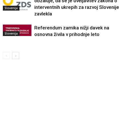
obžaluje, da se je uveljavitev zakona o
interventnih ukrepih za razvoj Slovenije
Slovenija
zavlekla
Referendum zamika nižji davek na
Slovenija
osnovna živila v prihodnje leto