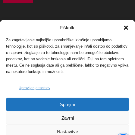
NAJBOLJ KOMENTIRANO
Piškotki
Za zagotavljanje najboljše uporabniške izkušnje uporabljamo
Protest proti vetrnim elektrarnam na Ojstrici, v
svetu pa vedno bolj...
tehnologije, kot so piškotki, za shranjevanje in/ali dostop do podatkov
o napravi. Soglasje za te tehnologije nam bo omogočilo obdelavo
12. maja, 2017
Dogodki
podatkov, kot so vedenje brskanja ali enolični ID-ji na tem spletnem
mestu. Če ne soglasja date ali ga prekličete, lahko to negativno vpliva
Tožilstvo v Celovcu v korist elektrarnam
na nekatere funkcije in možnosti.
Verbund
29. januarja, 2018
Dogodki
Upravljanje storitev
FOTO: Razstava cvetličarskega mojstra Andreja
Sprejmi
Rusa
27. novembra, 2017
Dogodki
Zavrni
Nastavitve