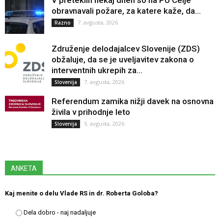
obravnavali požare, za katere kaže, da...
7. avgusta, 2026
Razno
Združenje delodajalcev Slovenije (ZDS)
obžaluje, da se je uveljavitev zakona o
interventnih ukrepih za...
7. avgusta, 2026
Slovenija
Referendum zamika nižji davek na osnovna
živila v prihodnje leto
5. avgusta, 2026
Slovenija
ANKETA
Kaj menite o delu Vlade RS in dr. Roberta Goloba?
Dela dobro - naj nadaljuje