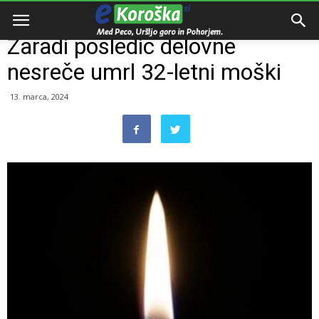
Domov
Razno
Zaradi posledic delovne
nesreče umrl 32-letni moški
13. marca, 2024