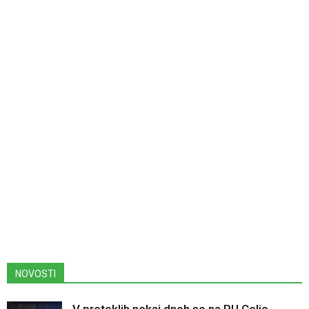
NOVOSTI
V preteklih nekaj dneh so na PU Celje