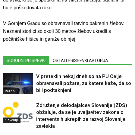
huje poškodovala roko.
V Gornjem Gradu so obravnavali tatvino bakrenih žlebov.
Neznani storilci so okoli 30 metrov žlebov ukradli s
počitniške hišice in garaže ob njej.
SORODNI PRISPEVKI
OSTALI PRISPEVKI AVTORJA
V preteklih nekaj dneh so na PU Celje
obravnavali požare, za katere kaže, da so
bili podtaknjeni
Razno
Združenje delodajalcev Slovenije (ZDS)
obžaluje, da se je uveljavitev zakona o
interventnih ukrepih za razvoj Slovenije
Slovenija
zavlekla