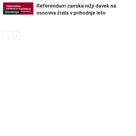
Referendum zamika nižji davek na
Slovenija
osnovna živila v prihodnje leto