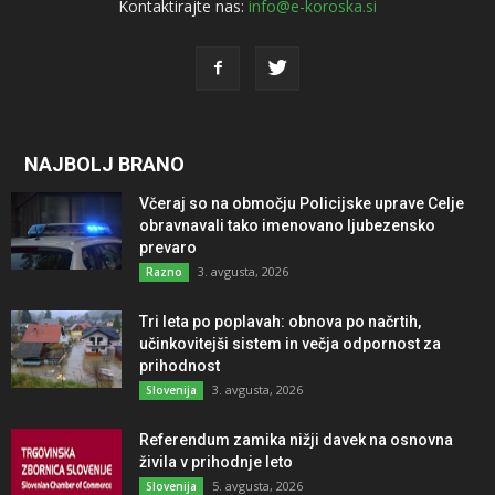
Kontaktirajte nas:
info@e-koroska.si
NAJBOLJ BRANO
Včeraj so na območju Policijske uprave Celje
obravnavali tako imenovano ljubezensko
prevaro
3. avgusta, 2026
Razno
Tri leta po poplavah: obnova po načrtih,
učinkovitejši sistem in večja odpornost za
prihodnost
3. avgusta, 2026
Slovenija
Referendum zamika nižji davek na osnovna
živila v prihodnje leto
5. avgusta, 2026
Slovenija