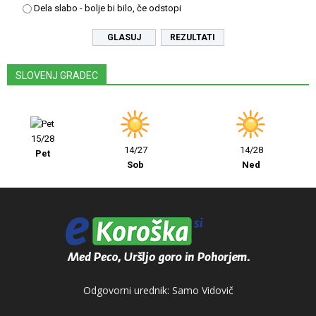
Dela slabo - bolje bi bilo, če odstopi
REZULTATI
SLOVENJ GRADEC
15/28
14/27
14/28
Pet
Sob
Ned
Odgovorni urednik: Samo Vidovič