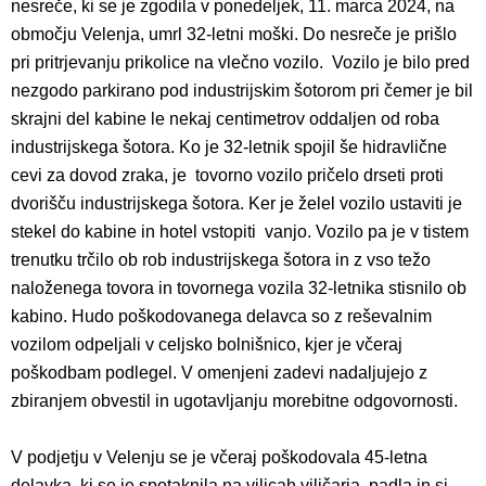
nesreče, ki se je zgodila v ponedeljek, 11. marca 2024, na
območju Velenja, umrl 32-letni moški. Do nesreče je prišlo
pri pritrjevanju prikolice na vlečno vozilo. Vozilo je bilo pred
nezgodo parkirano pod industrijskim šotorom pri čemer je bil
skrajni del kabine le nekaj centimetrov oddaljen od roba
industrijskega šotora. Ko je 32-letnik spojil še hidravlične
cevi za dovod zraka, je tovorno vozilo pričelo drseti proti
dvorišču industrijskega šotora. Ker je želel vozilo ustaviti je
stekel do kabine in hotel vstopiti vanjo. Vozilo pa je v tistem
trenutku trčilo ob rob industrijskega šotora in z vso težo
naloženega tovora in tovornega vozila 32-letnika stisnilo ob
kabino. Hudo poškodovanega delavca so z reševalnim
vozilom odpeljali v celjsko bolnišnico, kjer je včeraj
poškodbam podlegel. V omenjeni zadevi nadaljujejo z
zbiranjem obvestil in ugotavljanju morebitne odgovornosti.
V podjetju v Velenju se je včeraj poškodovala 45-letna
delavka, ki se je spotaknila na vilicah viličarja, padla in si