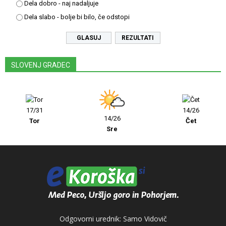
Dela dobro - naj nadaljuje
Dela slabo - bolje bi bilo, če odstopi
REZULTATI
SLOVENJ GRADEC
17/31
14/26
14/26
Tor
Čet
Sre
Odgovorni urednik: Samo Vidovič