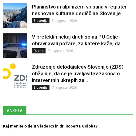
Planinstvo in alpinizem vpisana v register
nesnovne kulturne dediščine Slovenije
8. avgusta, 2026
Slovenija
V preteklih nekaj dneh so na PU Celje
obravnavali požare, za katere kaže, da...
7. avgusta, 2026
Razno
Združenje delodajalcev Slovenije (ZDS)
obžaluje, da se je uveljavitev zakona o
interventnih ukrepih za...
7. avgusta, 2026
Slovenija
ANKETA
Kaj menite o delu Vlade RS in dr. Roberta Goloba?