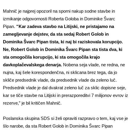
Mahnič je najprej opozoril na sporni nakup sodne stavbe in
izmikanje odgovornosti Roberta Goloba in Dominike Švarc
Pipan.
“Kar zadeva stavbo na Litijski, ne pristajamo na
zamegljevanje dejstev, da sta sedaj Robert Golob in
Dominika Švarc Pipan tista, ki naj bi raziskovala korupcijo.
Ne, Robert Golob in Dominika Švarc Pipan sta tista dva, ki
sta omogočila korupcijo, ki sta omogočila krajo
davkoplačevalskega denarja.
Nobena seja vlade, ne redna, ne
nujna, kaj šele korespondenčna, ni sklicana brez tega, da jo
skliče predsednik vlade, da predsednik vlade da zeleno luč.
Predsednik vlade je dal dvakrat zeleno luč za sklic dopisne seje,
kar se tiče stavbe na Litijski in prerazporeditvi 7 milijonov evrov iz
rezerve,” je bil kritičen Mahnič.
Poslanska skupina SDS si želi opraviti razpravo o tem, kaj vse je
šlo narobe, da sta Robert Golob in Dominika Švarc Pipan