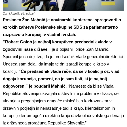
Žan Mahnič, Vir: sds.si
Poslanec Žan Mahnič je novinarski konferenci spregovoril o
vzrokih zahteve Poslanske skupine SDS za parlamentarno
razpravo o korupciji v vladnih vrstah.
“Robert Golob je najbolj koruptiven predsednik vlade v
zgodovini naše države,”
je s pojasnili pričel Žan Mahnič.
Spomnil je na dejstvo, da je predsednik vlade generalni direktorici
Unesca sam dejal, da imajo te dni zaradi korupcije krizo v
koaliciji.
“Če predsednik vlade reče, da se v koaliciji oz. vladi
dogaja korupcija, pomeni, da je sam tisti, ki je najbolj
odgovoren,” je poudaril Mahnič.
“Namesto da bi se Vlada
Republike Slovenije ukvarjala s številnimi problemi v državi, se
ukvarja s preganjanjem drugače mislečih, s kadrovanjem v
državnih podjetjih in nenazadnje tudi s krajo, klientelizmom in
korupcijo ter omogoča direktno krajo davkoplačevalskega denarja
iz državnega proračuna Republike Slovenije.”