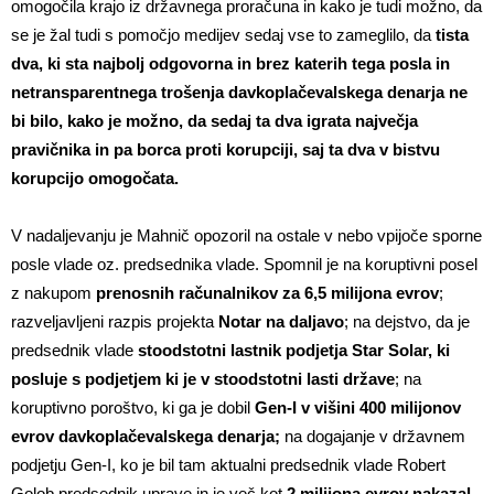
omogočila krajo iz državnega proračuna in kako je tudi možno, da
se je žal tudi s pomočjo medijev sedaj vse to zameglilo, da
tista
dva, ki sta najbolj odgovorna in brez katerih tega posla in
netransparentnega trošenja davkoplačevalskega denarja ne
bi bilo, kako je možno, da sedaj ta dva igrata največja
pravičnika in pa borca proti korupciji, saj ta dva v bistvu
korupcijo omogočata.
V nadaljevanju je Mahnič opozoril na ostale v nebo vpijoče sporne
posle vlade oz. predsednika vlade. Spomnil je na koruptivni posel
z nakupom
prenosnih računalnikov za 6,5 milijona evrov
;
razveljavljeni razpis projekta
Notar na daljavo
; na dejstvo, da je
predsednik vlade
stoodstotni lastnik podjetja Star Solar, ki
posluje s podjetjem ki je v stoodstotni lasti države
; na
koruptivno poroštvo, ki ga je dobil
Gen-I v višini 400 milijonov
evrov davkoplačevalskega denarja;
na dogajanje v državnem
podjetju Gen-I, ko je bil tam aktualni predsednik vlade Robert
Golob predsednik uprave in je več kot
2 milijona evrov nakazal