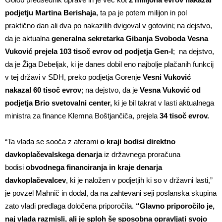
podjetju Martina Berishaja
, ta pa je potem milijon in pol
praktično dan ali dva po nakazilih dvigoval v gotovini; na dejstvo,
da je aktualna
generalna sekretarka Gibanja Svoboda Vesna
Vuković prejela 103 tisoč evrov od podjetja Gen-I
;
na dejstvo,
da je Žiga Debeljak, ki je danes dobil eno najbolje plačanih funkcij
v tej državi v SDH, preko podjetja Gorenje
Vesni Vuković
nakazal 60 tisoč evrov
; na dejstvo, da je
Vesna Vuković od
podjetja Brio svetovalni center,
ki je bil takrat v lasti aktualnega
ministra za finance Klemna Boštjančiča, prejela
34 tisoč evrov.
“Ta vlada se sooča z aferami
o kraji bodisi direktno
davkoplačevalskega denarja
iz državnega proračuna
bodisi
obvodnega financiranja in kraje denarja
davkoplačevalcev
, ki je naložen v podjetjih ki so v državni lasti,”
je povzel Mahnič in dodal, da na zahtevani seji poslanska skupina
zato vladi predlaga določena priporočila.
“Glavno priporočilo je,
naj vlada razmisli, ali je sploh še sposobna opravljati svojo