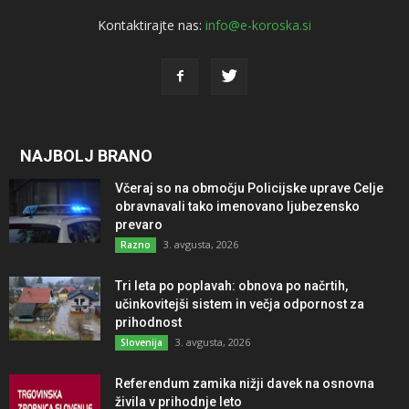
Kontaktirajte nas:
info@e-koroska.si
NAJBOLJ BRANO
Včeraj so na območju Policijske uprave Celje
obravnavali tako imenovano ljubezensko
prevaro
3. avgusta, 2026
Razno
Tri leta po poplavah: obnova po načrtih,
učinkovitejši sistem in večja odpornost za
prihodnost
3. avgusta, 2026
Slovenija
Referendum zamika nižji davek na osnovna
živila v prihodnje leto