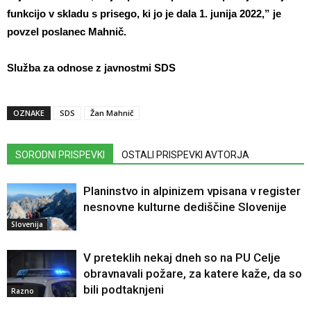
funkcijo v skladu s prisego, ki jo je dala 1. junija 2022,” je
povzel poslanec Mahnič.
Služba za odnose z javnostmi SDS
OZNAKE
SDS
Žan Mahnič
SORODNI PRISPEVKI
OSTALI PRISPEVKI AVTORJA
Planinstvo in alpinizem vpisana v register
nesnovne kulturne dediščine Slovenije
Slovenija
V preteklih nekaj dneh so na PU Celje
obravnavali požare, za katere kaže, da so
bili podtaknjeni
Razno