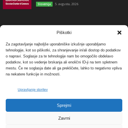
5. avgusta, 2026
Slovenija
NAJBOLJ KOMENTIRANO
Piškotki
Za zagotavljanje najboljše uporabniške izkušnje uporabljamo
Protest proti vetrnim elektrarnam na Ojstrici, v
svetu pa vedno bolj...
tehnologije, kot so piškotki, za shranjevanje in/ali dostop do podatkov
o napravi. Soglasje za te tehnologije nam bo omogočilo obdelavo
12. maja, 2017
Dogodki
podatkov, kot so vedenje brskanja ali enolični ID-ji na tem spletnem
mestu. Če ne soglasja date ali ga prekličete, lahko to negativno vpliva
Tožilstvo v Celovcu v korist elektrarnam
na nekatere funkcije in možnosti.
Verbund
29. januarja, 2018
Dogodki
Upravljanje storitev
FOTO: Razstava cvetličarskega mojstra Andreja
Sprejmi
Rusa
27. novembra, 2017
Dogodki
Zavrni