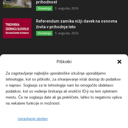
prihodnost
3. avgusta, 2026
Slovenija
Referendum zamika nižji davek na osnovna
živila v prihodnje leto
5. avgusta, 2026
Slovenija
NAJBOLJ KOMENTIRANO
Piškotki
Za zagotavljanje najboljše uporabniške izkušnje uporabljamo
Protest proti vetrnim elektrarnam na Ojstrici, v
svetu pa vedno bolj...
tehnologije, kot so piškotki, za shranjevanje in/ali dostop do podatkov
o napravi. Soglasje za te tehnologije nam bo omogočilo obdelavo
12. maja, 2017
Dogodki
podatkov, kot so vedenje brskanja ali enolični ID-ji na tem spletnem
mestu. Če ne soglasja date ali ga prekličete, lahko to negativno vpliva
Tožilstvo v Celovcu v korist elektrarnam
na nekatere funkcije in možnosti.
Verbund
29. januarja, 2018
Dogodki
Upravljanje storitev