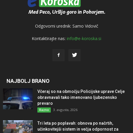
Odgovorni urednik: Samo Vidovič
Kontaktirajte nas:
info@e-koroska.si
NAJBOLJ BRANO
Včeraj so na območju Policijske uprave Celje
obravnavali tako imenovano ljubezensko
prevaro
3. avgusta, 2026
Razno
Tri leta po poplavah: obnova po načrtih,
učinkovitejši sistem in večja odpornost za