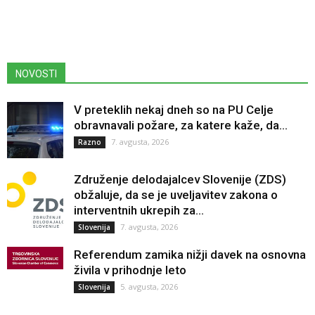
NOVOSTI
V preteklih nekaj dneh so na PU Celje
obravnavali požare, za katere kaže, da...
7. avgusta, 2026
Razno
Združenje delodajalcev Slovenije (ZDS)
obžaluje, da se je uveljavitev zakona o
interventnih ukrepih za...
7. avgusta, 2026
Slovenija
Referendum zamika nižji davek na osnovna
živila v prihodnje leto
5. avgusta, 2026
Slovenija