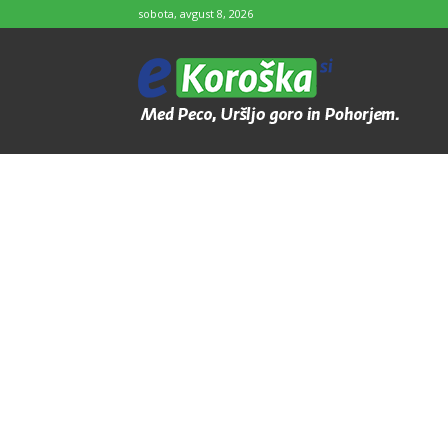
sobota, avgust 8, 2026
e-
Koroška