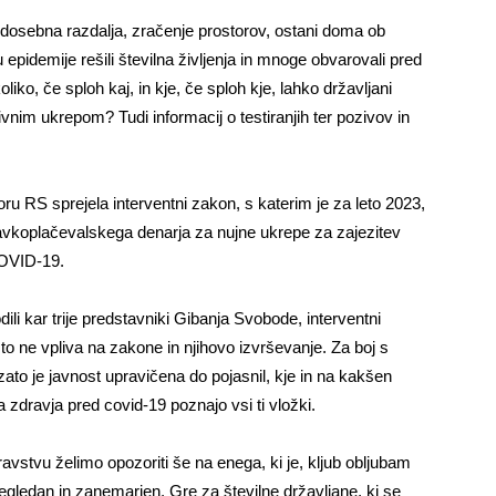
osebna razdalja, zračenje prostorov, ostani doma ob
 epidemije rešili številna življenja in mnoge obvarovali pred
ko, če sploh kaj, in kje, če sploh kje, lahko državljani
ivnim ukrepom? Tudi informacij o testiranjih ter pozivov in
u RS sprejela interventni zakon, s katerim je za leto 2023,
 davkoplačevalskega denarja za nujne ukrepe za zajezitev
 COVID-19.
ili kar trije predstavniki Gibanja Svobode, interventni
,
to
ne vpliva na zakone in njihovo izvrševanje. Za boj s
zato je javnost upravičena do pojasnil, kje in na kakšen
ga zdravja pred covid-19 poznajo vsi ti vložki.
ravstvu želimo opozoriti še na enega, ki je, kljub obljubam
egledan in zanemarjen. Gre za številne državljane, ki se