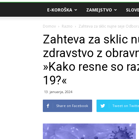
E-KOROŠKA
ZAMEJSTVO
SLOVE
Domov
Razno
Zahteva za sklic nujne seje Odbora
Zahteva za sklic 
zdravstvo z obrav
»Kako resne so ra
19?«
13. januarja, 2024
Share on Facebook
Tweet on Twitt