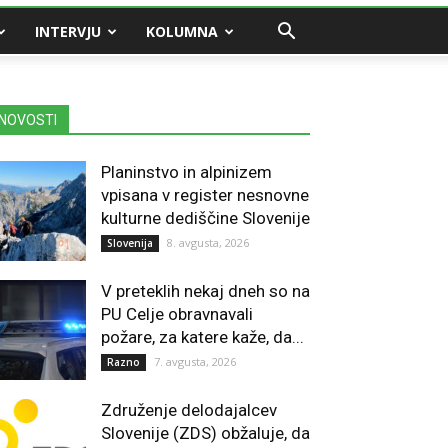
INTERVJU
KOLUMNA
NOVOSTI
Planinstvo in alpinizem
vpisana v register nesnovne
kulturne dediščine Slovenije
8. avgusta, 2026
Slovenija
V preteklih nekaj dneh so na
PU Celje obravnavali
požare, za katere kaže, da...
7. avgusta, 2026
Razno
Združenje delodajalcev
Slovenije (ZDS) obžaluje, da