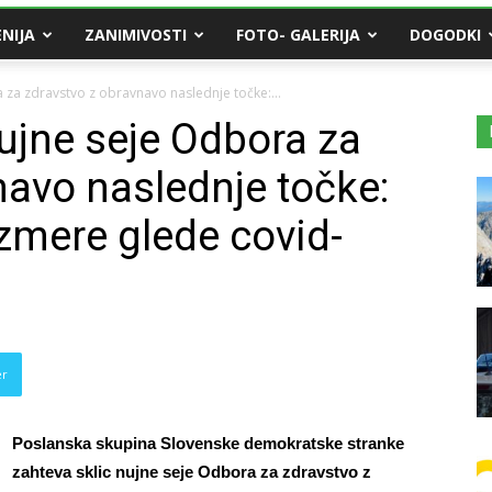
NIJA
ZANIMIVOSTI
FOTO- GALERIJA
DOGODKI
 za zdravstvo z obravnavo naslednje točke:...
nujne seje Odbora za
navo naslednje točke:
zmere glede covid-
er
Poslanska skupina Slovenske demokratske stranke
zahteva sklic nujne seje Odbora za zdravstvo z