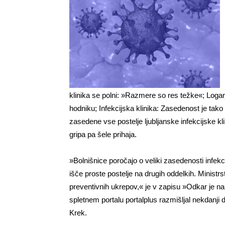
klinika se polni: »Razmere so res težke«; Logarje
hodniku; Infekcijska klinika: Zasedenost je tako
zasedene vse postelje ljubljanske infekcijske kli
gripa pa šele prihaja.
»Bolnišnice poročajo o veliki zasedenosti infekcij
išče proste postelje na drugih oddelkih. Ministrs
preventivnih ukrepov,« je v zapisu »Odkar je na 
spletnem portalu portalplus razmišljal nekdanji d
Krek.