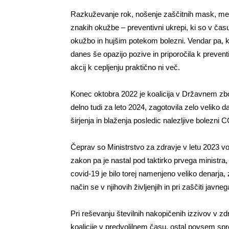
Razkuževanje rok, nošenje zaščitnih mask, med
znakih okužbe – preventivni ukrepi, ki so v času
okužbo in hujšim potekom bolezni. Vendar pa, koli
danes še opazijo pozive in priporočila k prevent
akcij k cepljenju praktično ni več.
Konec oktobra 2022 je koalicija v Državnem zbor
delno tudi za leto 2024, zagotovila zelo veliko
širjenja in blaženja posledic nalezljive bolezni
Čeprav so Ministrstvo za zdravje v letu 2023 vod
zakon pa je nastal pod taktirko prvega ministra
covid-19 je bilo torej namenjeno veliko denarja, 
način se v njihovih življenjih in pri zaščiti javne
Pri reševanju številnih nakopičenih izzivov v zd
koalicije v predvolilnem času, ostal povsem spr