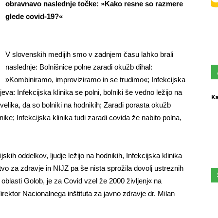
obravnavo naslednje
to
čke: »Kako resne so razmere
glede covid-19?«
V slovenskih medijih smo v zadnjem času lahko brali
naslednje: Bolnišnice polne zaradi okužb dihal:
»Kombiniramo, improviziramo in se trudimo«; Infekcijska
va: Infekcijska klinika se polni, bolniki še vedno ležijo na
Ka
 velika, da so bolniki na hodnikih; Zaradi porasta okužb
nike; Infekcijska klinika tudi zaradi covida že nabito polna,
skih oddelkov, ljudje ležijo na hodnikih, Infekcijska klinika
tvo za zdravje in NIJZ pa še nista sprožila dovolj ustreznih
oblasti Golob, je za Covid vzel že 2000 življenj« na
irektor Nacionalnega inštituta za javno zdravje dr. Milan