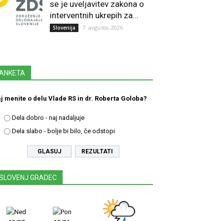
se je uveljavitev zakona o
interventnih ukrepih za...
7. avgusta, 2026
Slovenija
ANKETA
j menite o delu Vlade RS in dr. Roberta Goloba?
Dela dobro - naj nadaljuje
Dela slabo - bolje bi bilo, če odstopi
REZULTATI
SLOVENJ GRADEC