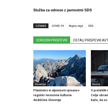
Služba za odnose z javnostmi SDS
OZNAKE
COVID-19
Nujna seja
SDS
SORODNI PRISPEVKI
OSTALI PRISPEVKI A
Slovenija
Razno
Planinstvo in alpinizem vpisana v
V preteklih
register nesnovne kulturne
Celje obrav
dediščine Slovenije
kaže, da so 