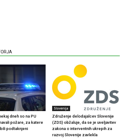
VTORJA
Slovenija
 nekaj dneh so na PU
Združenje delodajalcev Slovenije
navali požare, za katere
(ZDS) obžaluje, da se je uveljavitev
bili podtaknjeni
zakona o interventnih ukrepih za
razvoj Slovenije zavlekla