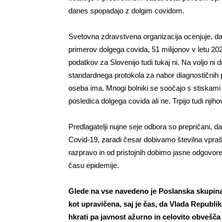
danes spopadajo z dolgim covidom.
Svetovna zdravstvena organizacija ocenjuje, da j
primerov dolgega covida, 51 milijonov v letu 202
podatkov za Slovenijo tudi tukaj ni. Na voljo ni 
standardnega protokola za nabor diagnostičnih pr
oseba ima. Mnogi bolniki se soočajo s stiskami 
posledica dolgega covida ali ne. Trpijo tudi njihov
Predlagatelji nujne seje odbora so prepričani, da
Covid-19, zaradi česar dobivamo številna vpraš
razpravo in od pristojnih dobimo jasne odgovore n
času epidemije.
Glede na vse navedeno je Poslanska skupina 
kot upravičena, saj je čas, da Vlada Republike
hkrati pa javnost ažurno in celovito obvešča 