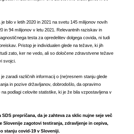
e bilo v letih 2020 in 2021 na svetu 145 milijonov novih
0 in 94 milijonov v letu 2021. Relevantnih raziskav in
diagnostičnega testa za opredelitev dolgega covida, ni tudi
eiskav. Pristop je individualen glede na težave, ki jih
tudi zato, ker ne vedo, ali so določene zdravstvene težave
i svojci.
 je zaradi različnih informacij o (ne)resnem stanju glede
anja in pozive državljanov, dobrodošlo, da opravimo
a podlagi celovite statistike, ki je že bila vzpostavljena v
SDS prepričana, da je zahteva za sklic nujne seje več
 Slovenije zagotovi testiranja, zdravljenje in cepiva,
o stanju covid-19 v Sloveniji.