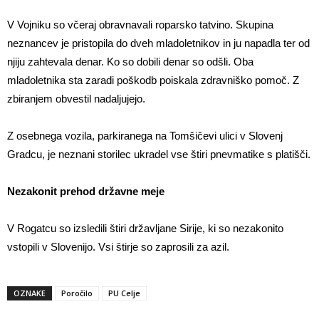
V Vojniku so včeraj obravnavali roparsko tatvino. Skupina
neznancev je pristopila do dveh mladoletnikov in ju napadla ter od
njiju zahtevala denar. Ko so dobili denar so odšli. Oba
mladoletnika sta zaradi poškodb poiskala zdravniško pomoč. Z
zbiranjem obvestil nadaljujejo.
Z osebnega vozila, parkiranega na Tomšičevi ulici v Slovenj
Gradcu, je neznani storilec ukradel vse štiri pnevmatike s platišči.
Nezakonit prehod državne meje
V Rogatcu so izsledili štiri državljane Sirije, ki so nezakonito
vstopili v Slovenijo. Vsi štirje so zaprosili za azil.
OZNAKE
Poročilo
PU Celje