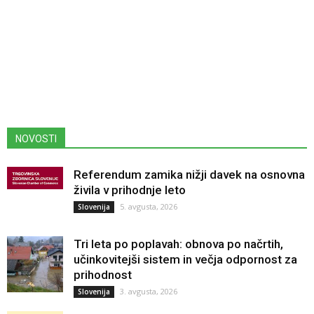
NOVOSTI
Referendum zamika nižji davek na osnovna
živila v prihodnje leto
5. avgusta, 2026
Slovenija
Tri leta po poplavah: obnova po načrtih,
učinkovitejši sistem in večja odpornost za
prihodnost
3. avgusta, 2026
Slovenija