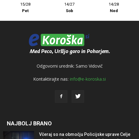
15/28
14/27
14/28
Pet
Sob
Ned
Odgovorni urednik: Samo Vidovič
Kontaktirajte nas:
info@e-koroska.si
NAJBOLJ BRANO
Včeraj so na območju Policijske uprave Celje