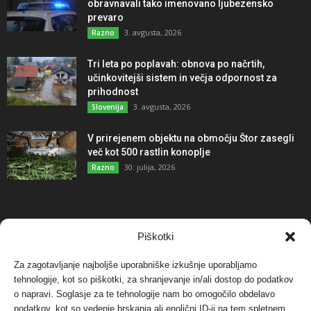
obravnavali tako imenovano ljubezensko
prevaro
3. avgusta, 2026
Razno
Tri leta po poplavah: obnova po načrtih,
učinkovitejši sistem in večja odpornost za
prihodnost
3. avgusta, 2026
Slovenija
V prirejenem objektu na območju Štor zasegli
več kot 500 rastlin konoplje
30. julija, 2026
Razno
NAJBOLJ KOMENTIRANO
Piškotki
Za zagotavljanje najboljše uporabniške izkušnje uporabljamo
Protest proti vetrnim elektrarnam na Ojstrici, v
tehnologije, kot so piškotki, za shranjevanje in/ali dostop do podatkov
svetu pa vedno bolj...
o napravi. Soglasje za te tehnologije nam bo omogočilo obdelavo
12. maja, 2017
Dogodki
podatkov, kot so vedenje brskanja ali enolični ID-ji na tem spletnem