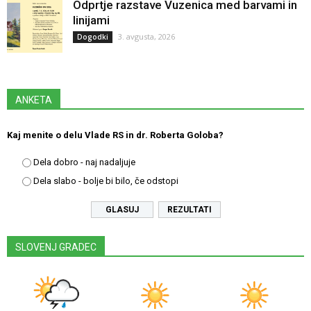
Odprtje razstave Vuzenica med barvami in
linijami
3. avgusta, 2026
Dogodki
ANKETA
Kaj menite o delu Vlade RS in dr. Roberta Goloba?
Dela dobro - naj nadaljuje
Dela slabo - bolje bi bilo, če odstopi
REZULTATI
SLOVENJ GRADEC