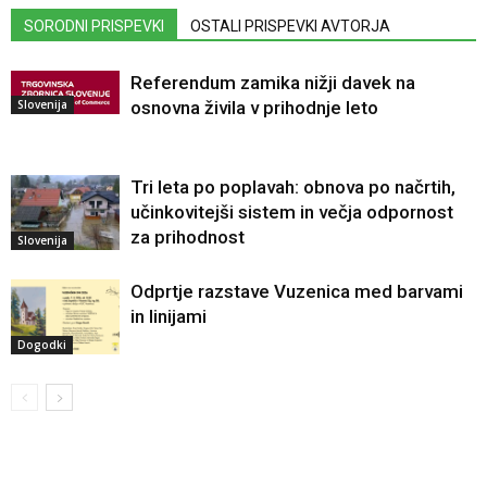
SORODNI PRISPEVKI
OSTALI PRISPEVKI AVTORJA
Referendum zamika nižji davek na
Slovenija
osnovna živila v prihodnje leto
Tri leta po poplavah: obnova po načrtih,
učinkovitejši sistem in večja odpornost
za prihodnost
Slovenija
Odprtje razstave Vuzenica med barvami
in linijami
Dogodki