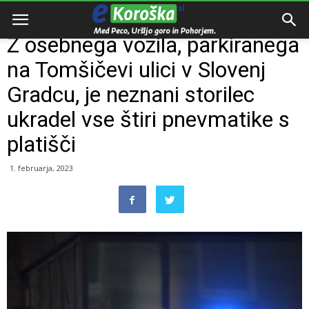
Domov
Razno
Z osebnega vozila, parkiranega
na Tomšičevi ulici v Slovenj
Gradcu, je neznani storilec
ukradel vse štiri pnevmatike s
platišči
1. februarja, 2023