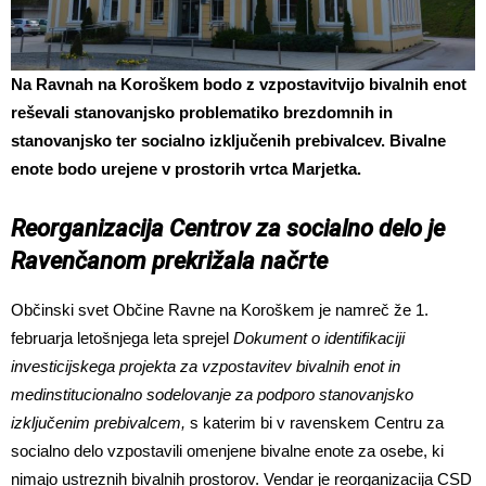
Na Ravnah na Koroškem bodo z vzpostavitvijo bivalnih enot
reševali stanovanjsko problematiko brezdomnih in
stanovanjsko ter socialno izključenih prebivalcev. Bivalne
enote bodo urejene v prostorih vrtca Marjetka.
Reorganizacija Centrov za socialno delo je
Ravenčanom prekrižala načrte
Občinski svet Občine Ravne na Koroškem je namreč že 1.
februarja letošnjega leta sprejel
Dokument o identifikaciji
investicijskega projekta za vzpostavitev bivalnih enot in
medinstitucionalno sodelovanje za podporo stanovanjsko
izključenim prebivalcem,
s katerim bi v ravenskem Centru za
socialno delo vzpostavili omenjene bivalne enote za osebe, ki
nimajo ustreznih bivalnih prostorov. Vendar je reorganizacija CSD