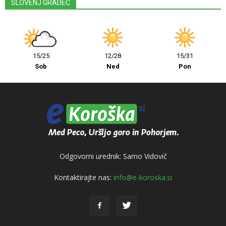
SLOVENJ GRADEC
15/25
12/28
15/31
Sob
Ned
Pon
Odgovorni urednik: Samo Vidovič
Kontaktirajte nas:
info@e-koroska.si