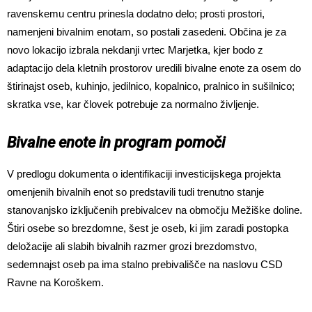
ravenskemu centru prinesla dodatno delo; prosti prostori,
namenjeni bivalnim enotam, so postali zasedeni. Občina je za
novo lokacijo izbrala nekdanji vrtec Marjetka, kjer bodo z
adaptacijo dela kletnih prostorov uredili bivalne enote za osem do
štirinajst oseb, kuhinjo, jedilnico, kopalnico, pralnico in sušilnico;
skratka vse, kar človek potrebuje za normalno življenje.
Bivalne enote in program pomoči
V predlogu dokumenta o identifikaciji investicijskega projekta
omenjenih bivalnih enot so predstavili tudi trenutno stanje
stanovanjsko izključenih prebivalcev na območju Mežiške doline.
Štiri osebe so brezdomne, šest je oseb, ki jim zaradi postopka
deložacije ali slabih bivalnih razmer grozi brezdomstvo,
sedemnajst oseb pa ima stalno prebivališče na naslovu CSD
Ravne na Koroškem.