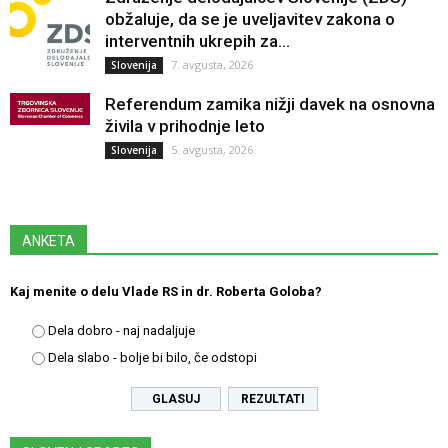
obžaluje, da se je uveljavitev zakona o
interventnih ukrepih za...
7. avgusta, 2026
Slovenija
Referendum zamika nižji davek na osnovna
živila v prihodnje leto
5. avgusta, 2026
Slovenija
ANKETA
Kaj menite o delu Vlade RS in dr. Roberta Goloba?
Dela dobro - naj nadaljuje
Dela slabo - bolje bi bilo, če odstopi
REZULTATI