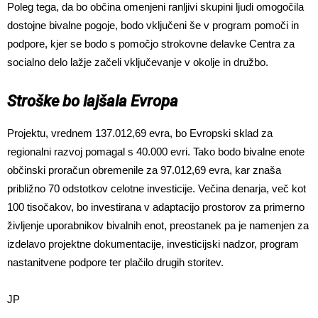
Poleg tega, da bo občina omenjeni ranljivi skupini ljudi omogočila
dostojne bivalne pogoje, bodo vključeni še v program pomoči in
podpore, kjer se bodo s pomočjo strokovne delavke Centra za
socialno delo lažje začeli vključevanje v okolje in družbo.
Stroške bo lajšala Evropa
Projektu, vrednem 137.012,69 evra, bo Evropski sklad za
regionalni razvoj pomagal s 40.000 evri. Tako bodo bivalne enote
občinski proračun obremenile za 97.012,69 evra, kar znaša
približno 70 odstotkov celotne investicije. Večina denarja, več kot
100 tisočakov, bo investirana v adaptacijo prostorov za primerno
življenje uporabnikov bivalnih enot, preostanek pa je namenjen za
izdelavo projektne dokumentacije, investicijski nadzor, program
nastanitvene podpore ter plačilo drugih storitev.
JP