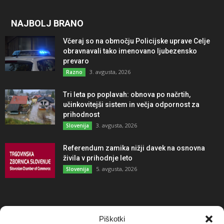
NAJBOLJ BRANO
Včeraj so na območju Policijske uprave Celje
obravnavali tako imenovano ljubezensko
prevaro
3. avgusta, 2026
Razno
Tri leta po poplavah: obnova po načrtih,
učinkovitejši sistem in večja odpornost za
prihodnost
3. avgusta, 2026
Slovenija
Referendum zamika nižji davek na osnovna
živila v prihodnje leto
5. avgusta, 2026
Slovenija
NAJBOLJ KOMENTIRANO
Piškotki