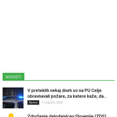
NOVOSTI
V preteklih nekaj dneh so na PU Celje
obravnavali požare, za katere kaže, da...
7. avgusta, 2026
Razno
Združenje delodajalcev Slovenije (ZDS)