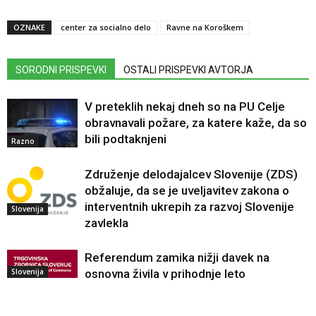
OZNAKE
center za socialno delo
Ravne na Koroškem
SORODNI PRISPEVKI
OSTALI PRISPEVKI AVTORJA
V preteklih nekaj dneh so na PU Celje
obravnavali požare, za katere kaže, da so
bili podtaknjeni
Razno
Združenje delodajalcev Slovenije (ZDS)
obžaluje, da se je uveljavitev zakona o
interventnih ukrepih za razvoj Slovenije
Slovenija
zavlekla
Referendum zamika nižji davek na
Slovenija
osnovna živila v prihodnje leto