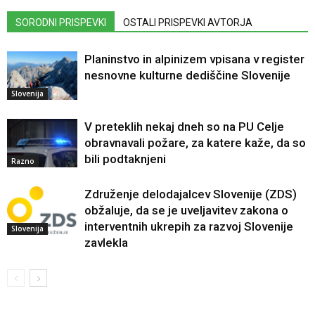
SORODNI PRISPEVKI
OSTALI PRISPEVKI AVTORJA
Planinstvo in alpinizem vpisana v register
nesnovne kulturne dediščine Slovenije
Slovenija
V preteklih nekaj dneh so na PU Celje
obravnavali požare, za katere kaže, da so
bili podtaknjeni
Razno
Združenje delodajalcev Slovenije (ZDS)
obžaluje, da se je uveljavitev zakona o
interventnih ukrepih za razvoj Slovenije
Slovenija
zavlekla