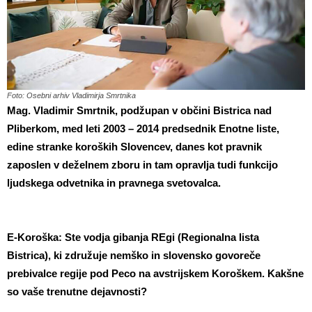
Foto: Osebni arhiv Vladimirja Smrtnika
Mag. Vladimir Smrtnik, podžupan v občini Bistrica nad
Pliberkom, med leti 2003 – 2014 predsednik Enotne liste,
edine stranke koroških Slovencev, danes kot pravnik
zaposlen v deželnem zboru in tam opravlja tudi funkcijo
ljudskega odvetnika in pravnega svetovalca.
E-Koroška: Ste vodja gibanja REgi (Regionalna lista
Bistrica), ki združuje nemško in slovensko govoreče
prebivalce regije pod Peco na avstrijskem Koroškem. Kakšne
so vaše trenutne dejavnosti?