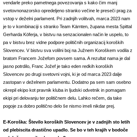
vendarle preko pametnega povezovanja s kako čim manj
svetovnonazorsko opredeljeno stranko večine le preseči prag za
vstop v deželni parlament. Pri zadnjih volitvah, marca 2023 nam
je to v kombinaciji s stranko Team Kärnten, župana mesta Spittal
Gerharda Köferja, v bistvu na senzacionalen način le uspelo, to
pa v bistvu brez vidne podpore političnih organizacij koroških
Slovencev. V bistvu sva volilni boj na Južnem Koroškem vodila z
bratom Francem Jožefom povsem sama. A rezultat nama je dal
jasno potrdilo, Franc Jožef je tako eden redkih koroških
Slovencev po drugi svetovni vojni, ki je od marca 2023 dalje
zastopan v deželnem parlamentu. Dodatno pa sem sam osebno
okrepil ekipo kot pravnik kluba in ljudski odvetnik in pomagam
ekipi pri delovanju ter političnem delu. Lahko rečem, da take
pogoje za dobro politično delo še nismo imeli nikdar prej.
E-Koroška: Število koroških Slovencev je v zadnjih sto letih
od plebiscita drastično upadlo. Se bo v teh krajih v bodoče