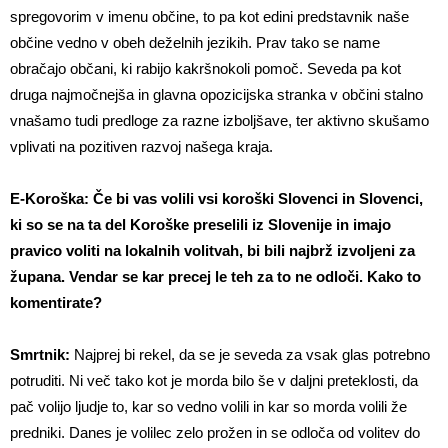
spregovorim v imenu občine, to pa kot edini predstavnik naše
občine vedno v obeh deželnih jezikih. Prav tako se name
obračajo občani, ki rabijo kakršnokoli pomoč. Seveda pa kot
druga najmočnejša in glavna opozicijska stranka v občini stalno
vnašamo tudi predloge za razne izboljšave, ter aktivno skušamo
vplivati na pozitiven razvoj našega kraja.
E-Koroška: Če bi vas volili vsi koroški Slovenci in Slovenci,
ki so se na ta del Koroške preselili iz Slovenije in imajo
pravico voliti na lokalnih volitvah, bi bili najbrž izvoljeni za
župana. Vendar se kar precej le teh za to ne odloči. Kako to
komentirate?
Smrtnik:
Najprej bi rekel, da se je seveda za vsak glas potrebno
potruditi. Ni več tako kot je morda bilo še v daljni preteklosti, da
pač volijo ljudje to, kar so vedno volili in kar so morda volili že
predniki. Danes je volilec zelo prožen in se odloča od volitev do