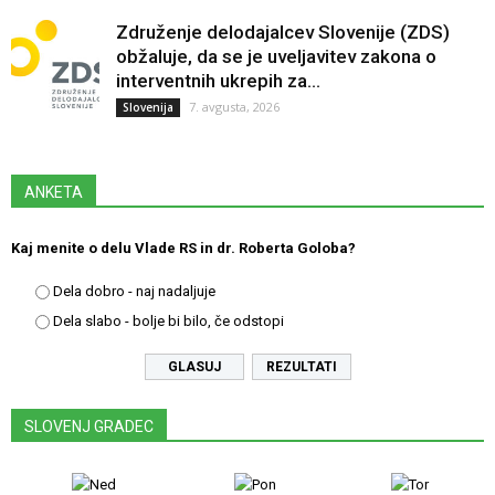
Združenje delodajalcev Slovenije (ZDS)
obžaluje, da se je uveljavitev zakona o
interventnih ukrepih za...
7. avgusta, 2026
Slovenija
ANKETA
Kaj menite o delu Vlade RS in dr. Roberta Goloba?
Dela dobro - naj nadaljuje
Dela slabo - bolje bi bilo, če odstopi
REZULTATI
SLOVENJ GRADEC