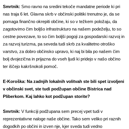
Smrtnik:
Smo ravno na sredini tekoče mandatne periode ki pri
nas traja 6 let. Glavna skrb v občinski politiki trenutno je, da se
pomaga finančno okrepiti občine, ki so v težkem položaju, da
zagotovimo čim boljšo infrastrukturo na našem podeželju, to so
cestne povezave, to so čim boljši pogoji za gospodarski razvoj in
za razvoj turizma, pa seveda tudi skrb za kvalitetno otroško
varstvo, za dobro občinsko upravo, ki naj bi bila po našem čim
bolj dvojezična in prijazna do vseh ljudi ki pridejo v našo občino
ter iščejo kakršnokoli pomoč.
E-Koroška: Na zadnjih lokalnih volitvah ste bili spet izvoljeni
v občinski svet, ste tudi podžupan občine Bistrica nad
Pliberkom. Kaj lahko kot podžupan storite?
Smrtnik:
V funkciji podžupana sem precej vpet tudi v
reprezentativne naloge naše občine. Tako sem veliko pri raznih
dogodkih po občini in izven nje, kjer sveda tudi vedno