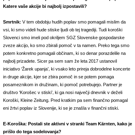
Katere vaše akcije bi najbolj izpostavili?
Smrtnik:
V tem obdobju hudih poplav smo pomagali mislim da
vsi, ki smo videli hude stiske ljudi ob tej tragediji. Tudi koroški
Slovenci smo imeli pod okriljem SGZ Slovenske gospodarske
zveze akcijo, ko smo zbirali pomoč v ta namen. Preko tega smo
potem konkretno pomagali občinam, ki so denar porazdelile na
najbolj prizadete. Sicer pa sem sam že leta 2017 ustanovil
iniciativo ‘Žarek upanja’, ki vsako leto prireja dobrodelne koncerte
in druge akcije, kjer se zbira pomoč in se potem pomaga
posameznikom in družinam, ki pomoč potrebujejo. Partner je
društvo ‘Korošec v stiski’, ki ga nosi največji dnevnik v deželi
Koroški, Kleine Zeitung. Pred kratkim pa sem finančno pomagal
eni žrtvi poplav iz Slovenije, ki se je znašla v finančni stiski.
E-Koroška: Postali ste aktivni v stranki Team Kärnten, kako je
prišlo do tega sodelovanja?