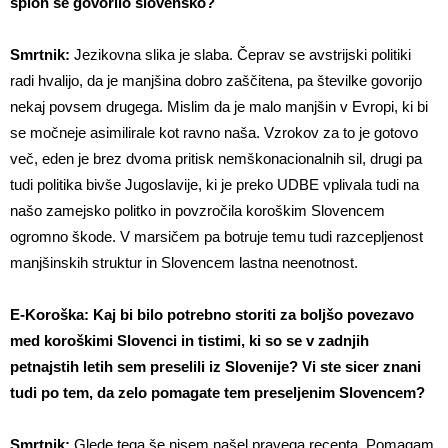
sploh še govorilo slovensko?
Smrtnik:
Jezikovna slika je slaba. Čeprav se avstrijski politiki
radi hvalijo, da je manjšina dobro zaščitena, pa številke govorijo
nekaj povsem drugega. Mislim da je malo manjšin v Evropi, ki bi
se močneje asimilirale kot ravno naša. Vzrokov za to je gotovo
več, eden je brez dvoma pritisk nemškonacionalnih sil, drugi pa
tudi politika bivše Jugoslavije, ki je preko UDBE vplivala tudi na
našo zamejsko politko in povzročila koroškim Slovencem
ogromno škode. V marsičem pa botruje temu tudi razcepljenost
manjšinskih struktur in Slovencem lastna neenotnost.
E-Koroška: Kaj bi bilo potrebno storiti za boljšo povezavo
med koroškimi Slovenci in tistimi, ki so se v zadnjih
petnajstih letih sem preselili iz Slovenije? Vi ste sicer znani
tudi po tem, da zelo pomagate tem preseljenim Slovencem?
Smrtnik:
Glede tega še nisem našel pravega recepta. Pomagam