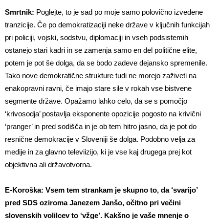
Smrtnik:
Poglejte, to je sad po moje samo polovično izvedene
tranzicije. Če po demokratizaciji neke države v ključnih funkcijah
pri policiji, vojski, sodstvu, diplomaciji in vseh podsistemih
ostanejo stari kadri in se zamenja samo en del politične elite,
potem je pot še dolga, da se bodo zadeve dejansko spremenile.
Tako nove demokratične strukture tudi ne morejo zaživeti na
enakopravni ravni, če imajo stare sile v rokah vse bistvene
segmente države. Opažamo lahko celo, da se s pomočjo
‘krivosodja’ postavlja eksponente opozicije pogosto na krivični
‘pranger’ in pred sodišča in je ob tem hitro jasno, da je pot do
resnične demokracije v Sloveniji še dolga. Podobno velja za
medije in za glavno televiizijo, ki je vse kaj drugega prej kot
objektivna ali državotvorna.
E-Koroška: Vsem tem strankam je skupno to, da ‘svarijo’
pred SDS oziroma Janezem Janšo, očitno pri večini
slovenskih volilcev to ‘vžge’. Kakšno je vaše mnenje o