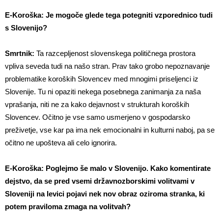
E-Koroška: Je mogoče glede tega potegniti vzporednico tudi
s Slovenijo?
Smrtnik:
Ta razcepljenost slovenskega političnega prostora
vpliva seveda tudi na našo stran. Prav tako grobo nepoznavanje
problematike koroških Slovencev med mnogimi priseljenci iz
Slovenije. Tu ni opaziti nekega posebnega zanimanja za naša
vprašanja, niti ne za kako dejavnost v strukturah koroških
Slovencev. Očitno je vse samo usmerjeno v gospodarsko
preživetje, vse kar pa ima nek emocionalni in kulturni naboj, pa se
očitno ne upošteva ali celo ignorira.
E-Koroška: Poglejmo še malo v Slovenijo. Kako komentirate
dejstvo, da se pred vsemi državnozborskimi volitvami v
Sloveniji na levici pojavi nek nov obraz oziroma stranka, ki
potem praviloma zmaga na volitvah?