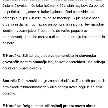
čisto iz človeških, če tako hočete, krščanskih nagibov. Za pomoč
ne pričakujem glasov ali kake lojalnosti. Rad pa bi videl, da
ohranijo svoj jezik in kulturo, da se močneje vključujejo v naša
društva in da nam pomagajo pri pomujanjih za ohranitev narodne
identiete v zamejstvu. Treba bo tu še veliko pogovorov in
prepričevanj, da se bo morda tudi na tem področju kaj spremenilo
na bolje.
E-Koroška: Zdi se, da je sobivanje nemško in slovensko
govorečih na tem območju boljše kot v preteklosti. Še prihaja
do kakšnih provokacij?
Smrtnik:
Drži. vzdušje se je znatno izboljšalo. Do kakih posebnih
provokacij iz narodnostnega vidika prihaja hvala bogu le še zelo
poredko.
E-Koroška: Dolgo let ste bili najbolj prepoznaven obraz