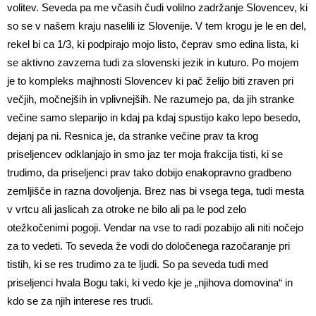
volitev. Seveda pa me včasih čudi volilno zadržanje Slovencev, ki
so se v našem kraju naselili iz Slovenije. V tem krogu je le en del,
rekel bi ca 1/3, ki podpirajo mojo listo, čeprav smo edina lista, ki
se aktivno zavzema tudi za slovenski jezik in kuturo. Po mojem
je to kompleks majhnosti Slovencev ki pač želijo biti zraven pri
večjih, močnejših in vplivnejših. Ne razumejo pa, da jih stranke
večine samo sleparijo in kdaj pa kdaj spustijo kako lepo besedo,
dejanj pa ni. Resnica je, da stranke večine prav ta krog
priseljencev odklanjajo in smo jaz ter moja frakcija tisti, ki se
trudimo, da priseljenci prav tako dobijo enakopravno gradbeno
zemljišče in razna dovoljenja. Brez nas bi vsega tega, tudi mesta
v vrtcu ali jaslicah za otroke ne bilo ali pa le pod zelo
otežkočenimi pogoji. Vendar na vse to radi pozabijo ali niti nočejo
za to vedeti. To seveda že vodi do določenega razočaranje pri
tistih, ki se res trudimo za te ljudi. So pa seveda tudi med
priseljenci hvala Bogu taki, ki vedo kje je „njihova domovina“ in
kdo se za njih interese res trudi.