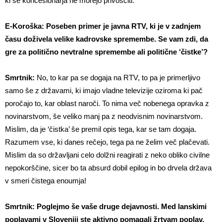
ki se koncesionarja ne morejo privoščiti.
E-Koroška: Poseben primer je javna RTV, ki je v zadnjem
času doživela velike kadrovske spremembe. Se vam zdi, da
gre za politično nevtralne spremembe ali politične ‘čistke’?
Smrtnik:
No, to kar pa se dogaja na RTV, to pa je primerljivo
samo še z državami, ki imajo vladne televizije oziroma ki pač
poročajo to, kar oblast naroči. To nima več nobenega opravka z
novinarstvom, še veliko manj pa z neodvisnim novinarstvom.
Mislim, da je ‘čistka’ še premil opis tega, kar se tam dogaja.
Razumem vse, ki danes rečejo, tega pa ne želim več plačevati.
Mislim da so državljani celo dolžni reagirati z neko obliko civilne
nepokorščine, sicer bo ta absurd dobil epilog in bo drvela država
v smeri čistega enoumja!
Smrtnik: Poglejmo še vaše druge dejavnosti. Med lanskimi
poplavami v Sloveniji ste aktivno pomagali žrtvam poplav.