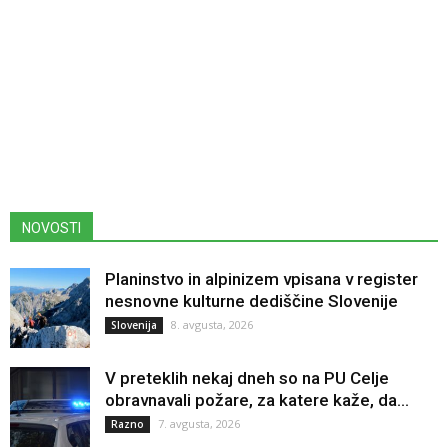
NOVOSTI
Planinstvo in alpinizem vpisana v register
nesnovne kulturne dediščine Slovenije
8. avgusta, 2026
Slovenija
V preteklih nekaj dneh so na PU Celje
obravnavali požare, za katere kaže, da...
7. avgusta, 2026
Razno