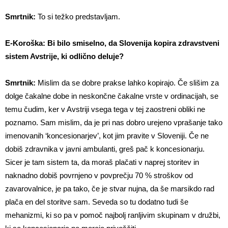
Smrtnik:
To si težko predstavljam.
E-Koroška: Bi bilo smiselno, da Slovenija kopira zdravstveni
sistem Avstrije, ki odlično deluje?
Smrtnik:
Mislim da se dobre prakse lahko kopirajo. Če slišim za
dolge čakalne dobe in neskončne čakalne vrste v ordinacijah, se
temu čudim, ker v Avstriji vsega tega v tej zaostreni obliki ne
poznamo. Sam mislim, da je pri nas dobro urejeno vprašanje tako
imenovanih ‘koncesionarjev’, kot jim pravite v Sloveniji. Če ne
dobiš zdravnika v javni ambulanti, greš pač k koncesionarju.
Sicer je tam sistem ta, da moraš plačati v naprej storitev in
naknadno dobiš povrnjeno v povprečju 70 % stroškov od
zavarovalnice, je pa tako, če je stvar nujna, da še marsikdo rad
plača en del storitve sam. Seveda so tu dodatno tudi še
mehanizmi, ki so pa v pomoč najbolj ranljivim skupinam v družbi,