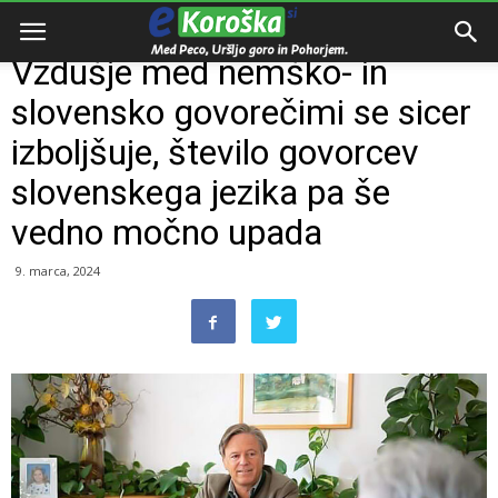
Domov
Intervju
Vzdušje med nemško- in
slovensko govorečimi se sicer
izboljšuje, število govorcev
slovenskega jezika pa še
vedno močno upada
9. marca, 2024