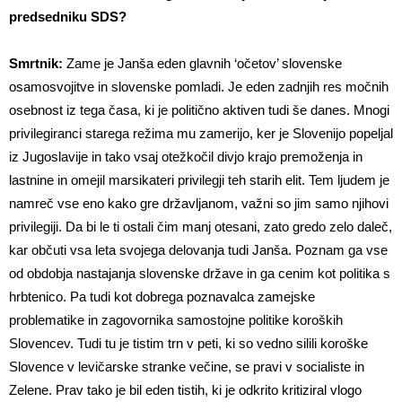
predsedniku SDS?
Smrtnik:
Zame je Janša eden glavnih ‘očetov’ slovenske
osamosvojitve in slovenske pomladi. Je eden zadnjih res močnih
osebnost iz tega časa, ki je politično aktiven tudi še danes. Mnogi
privilegiranci starega režima mu zamerijo, ker je Slovenijo popeljal
iz Jugoslavije in tako vsaj otežkočil divjo krajo premoženja in
lastnine in omejil marsikateri privilegji teh starih elit. Tem ljudem je
namreč vse eno kako gre državljanom, važni so jim samo njihovi
privilegiji. Da bi le ti ostali čim manj otesani, zato gredo zelo daleč,
kar občuti vsa leta svojega delovanja tudi Janša. Poznam ga vse
od obdobja nastajanja slovenske države in ga cenim kot politika s
hrbtenico. Pa tudi kot dobrega poznavalca zamejske
problematike in zagovornika samostojne politike koroških
Slovencev. Tudi tu je tistim trn v peti, ki so vedno silili koroške
Slovence v levičarske stranke večine, se pravi v socialiste in
Zelene. Prav tako je bil eden tistih, ki je odkrito kritiziral vlogo