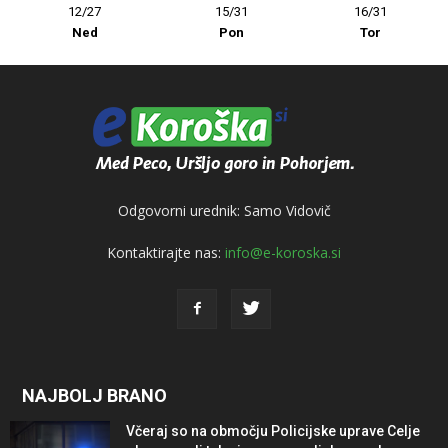
12/27
15/31
16/31
Ned
Pon
Tor
Odgovorni urednik: Samo Vidovič
Kontaktirajte nas:
info@e-koroska.si
NAJBOLJ BRANO
Včeraj so na območju Policijske uprave Celje