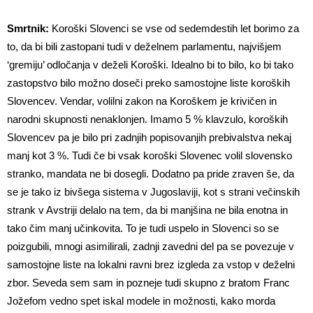
Smrtnik:
Koroški Slovenci se vse od sedemdestih let borimo za
to, da bi bili zastopani tudi v deželnem parlamentu, najvišjem
‘gremiju’ odločanja v deželi Koroški. Idealno bi to bilo, ko bi tako
zastopstvo bilo možno doseči preko samostojne liste koroških
Slovencev. Vendar, volilni zakon na Koroškem je krivičen in
narodni skupnosti nenaklonjen. Imamo 5 % klavzulo, koroških
Slovencev pa je bilo pri zadnjih popisovanjih prebivalstva nekaj
manj kot 3 %. Tudi če bi vsak koroški Slovenec volil slovensko
stranko, mandata ne bi dosegli. Dodatno pa pride zraven še, da
se je tako iz bivšega sistema v Jugoslaviji, kot s strani večinskih
strank v Avstriji delalo na tem, da bi manjšina ne bila enotna in
tako čim manj učinkovita. To je tudi uspelo in Slovenci so se
poizgubili, mnogi asimilirali, zadnji zavedni del pa se povezuje v
samostojne liste na lokalni ravni brez izgleda za vstop v deželni
zbor. Seveda sem sam in pozneje tudi skupno z bratom Franc
Jožefom vedno spet iskal modele in možnosti, kako morda