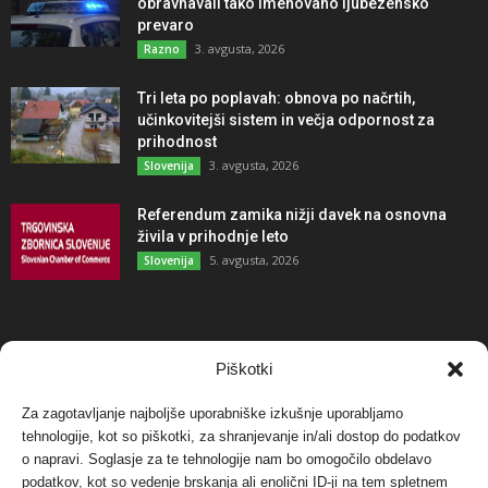
obravnavali tako imenovano ljubezensko
prevaro
3. avgusta, 2026
Razno
Tri leta po poplavah: obnova po načrtih,
učinkovitejši sistem in večja odpornost za
prihodnost
3. avgusta, 2026
Slovenija
Referendum zamika nižji davek na osnovna
živila v prihodnje leto
5. avgusta, 2026
Slovenija
NAJBOLJ KOMENTIRANO
Piškotki
Za zagotavljanje najboljše uporabniške izkušnje uporabljamo
Protest proti vetrnim elektrarnam na Ojstrici, v
tehnologije, kot so piškotki, za shranjevanje in/ali dostop do podatkov
svetu pa vedno bolj...
o napravi. Soglasje za te tehnologije nam bo omogočilo obdelavo
12. maja, 2017
Dogodki
podatkov, kot so vedenje brskanja ali enolični ID-ji na tem spletnem