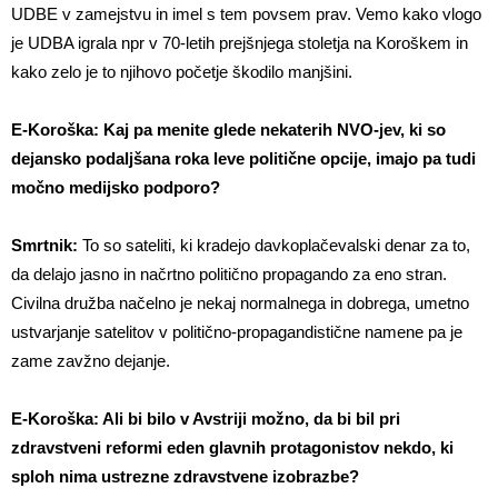
UDBE v zamejstvu in imel s tem povsem prav. Vemo kako vlogo
je UDBA igrala npr v 70-letih prejšnjega stoletja na Koroškem in
kako zelo je to njihovo početje škodilo manjšini.
E-Koroška: Kaj pa menite glede nekaterih NVO-jev, ki so
dejansko podaljšana roka leve politične opcije, imajo pa tudi
močno medijsko podporo?
Smrtnik:
To so sateliti, ki kradejo davkoplačevalski denar za to,
da delajo jasno in načrtno politično propagando za eno stran.
Civilna družba načelno je nekaj normalnega in dobrega, umetno
ustvarjanje satelitov v politično-propagandistične namene pa je
zame zavžno dejanje.
E-Koroška: Ali bi bilo v Avstriji možno, da bi bil pri
zdravstveni reformi eden glavnih protagonistov nekdo, ki
sploh nima ustrezne zdravstvene izobrazbe?