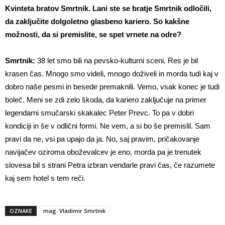
Kvinteta bratov Smrtnik. Lani ste se bratje Smrtnik odločili,
da zaključite dolgoletno glasbeno kariero. So kakšne
možnosti, da si premislite, se spet vrnete na odre?
Smrtnik:
38 let smo bili na pevsko-kulturni sceni. Res je bil
krasen čas. Mnogo smo videli, mnogo doživeli in morda tudi kaj v
dobro naše pesmi in besede premaknili. Vemo, vsak konec je tudi
boleč. Meni se zdi zelo škoda, da kariero zaključuje na primer
legendarni smučarski skakalec Peter Prevc. To pa v dobri
kondiciji in še v odlični formi. Ne vem, a si bo še premislil. Sam
pravi da ne, vsi pa upajo da ja. No, saj pravim, pričakovanje
navijačev oziroma oboževalcev je eno, morda pa je trenutek
slovesa bil s strani Petra izbran vendarle pravi čas, če razumete
kaj sem hotel s tem reči.
OZNAKE
mag. Vladimir Smrtnik