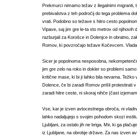
Prekmurci nimamo težav z ilegalnimi migranti, t
prebivalstva z teh področij do tega problema do
vrati. Podobno so težave s hitro cesto popoln
Vipave, saj jim gre le-ta sto metrov od njihovi
razburjali za Korošce in Dolenjce in obratno, zak
Romov, ki povzročajo težave Kočevcem. Vlada p
Sicer je popolnoma nesposobna, nekompetenčna 
jim gre zelo na roko in dokler so problemi samo l
kritične mase, ki bi ji lahko bila nevarna. Težko 
Dolence, če bi zaradi Romov prišli protestirati v 
zaradi hitre ceste, ni skoraj nihče (čast izjemam)
Vse, kar je izven avtocestnega obroča, ni vladna p
lahko nadaljujejo s svojim pohodom skozi instit
Ljubljani, za ostalo jih ne briga. Mir, ki ga plač
iz Ljubljane, na obrobje države. Za nas izven a