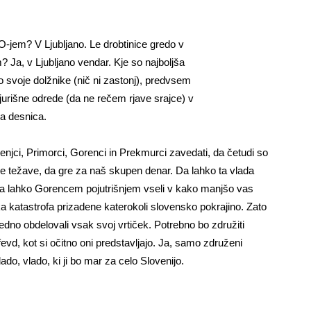
jem? V Ljubljano. Le drobtinice gredo v
 Ja, v Ljubljano vendar. Kje so najboljša
o svoje dolžnike (nič ni zastonj), predvsem
 jurišne odrede (da ne rečem rjave srajce) v
ža desnica.
enjci, Primorci, Gorenci in Prekmurci zavedati, da četudi so
e težave, da gre za naš skupen denar. Da lahko ta vlada
 da lahko Gorencem pojutrišnjem vseli v kako manjšo vas
katastrofa prizadene katerokoli slovensko pokrajino. Zato
vedno obdelovali vsak svoj vrtiček. Potrebno bo združiti
 fevd, kot si očitno oni predstavljajo. Ja, samo združeni
do, vlado, ki ji bo mar za celo Slovenijo.