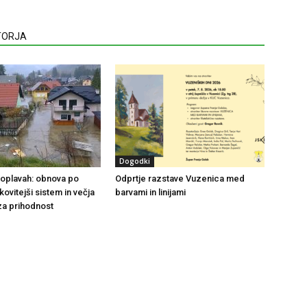
VTORJA
Dogodki
 poplavah: obnova po
Odprtje razstave Vuzenica med
nkovitejši sistem in večja
barvami in linijami
za prihodnost