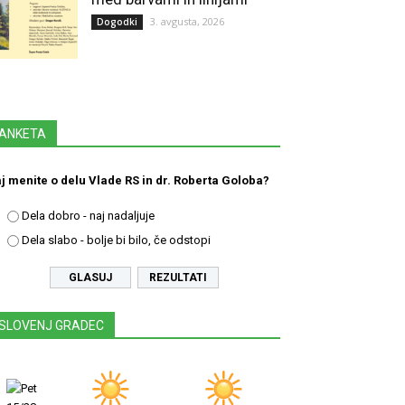
3. avgusta, 2026
Dogodki
ANKETA
j menite o delu Vlade RS in dr. Roberta Goloba?
Dela dobro - naj nadaljuje
Dela slabo - bolje bi bilo, če odstopi
REZULTATI
SLOVENJ GRADEC