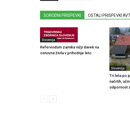
SORODNI PRISPEVKI
OSTALI PRISPEVKI A
Slovenija
Referendum zamika nižji davek na
osnovna živila v prihodnje leto
Slovenija
Tri leta po
načrtih, uči
odpornost 