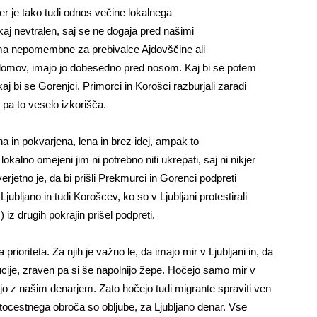
er je tako tudi odnos večine lokalnega
kaj nevtralen, saj se ne dogaja pred našimi
oma nepomembne za prebivalce Ajdovščine ali
h domov, imajo jo dobesedno pred nosom. Kaj bi se potem
aj bi se Gorenjci, Primorci in Korošci razburjali zaradi
a to veselo izkorišča.
in pokvarjena, lena in brez idej, ampak to
okalno omejeni jim ni potrebno niti ukrepati, saj ni nikjer
verjetno je, da bi prišli Prekmurci in Gorenci podpreti
Ljubljano in tudi Korošcev, ko so v Ljubljani protestirali
 iz drugih pokrajin prišel podpreti.
rioriteta. Za njih je važno le, da imajo mir v Ljubljani in, da
ucije, zraven pa si še napolnijo žepe. Hočejo samo mir v
ujejo z našim denarjem. Zato hočejo tudi migrante spraviti ven
vtocestnega obroča so obljube, za Ljubljano denar. Vse