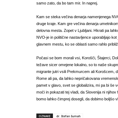
samo zato, da bo tam mir. In naprej.
Kam se steka večina denarja namenjenega NVO-
druge kraje. Kam gre večina denarja umetnikom?
delovna mesta. Zopet v Ljubljani. Hkrati pa lahk
NVO-je in politične nastavljence uporabljajo kot
glavnem mestu, ko se oblasti samo rahlo pribli
Počasi se bom morali vsi, Korošči, Štajerci, Dol
težave sicer omejene lokalno, so to naše skupn
migrante jutri vsili Prekmurcem ali Korošcem,
Rome ali pa, da lahko nepričakovana vremenska 
pamet v glavo, svet se globalizira, mi pa bi še 
moči in pokazati tej vladi, da Slovenija ni njihov
bomo lahko čimprej dosegli, da dobimo boljšo vla
OZNAKE
dr. štefan šumah