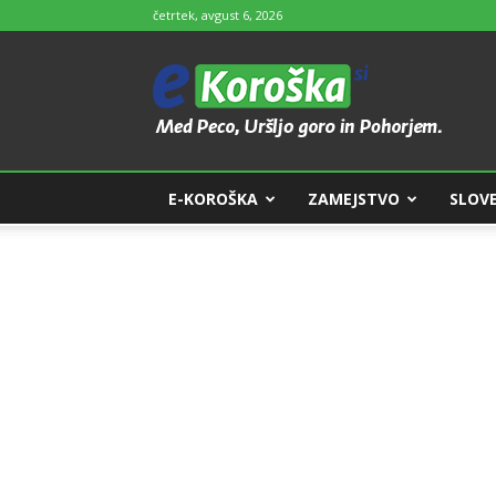
četrtek, avgust 6, 2026
e-
Koroška
E-KOROŠKA
ZAMEJSTVO
SLOVE