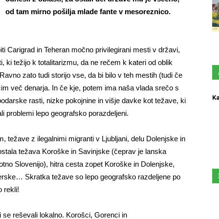
od tam mirno pošilja mlade fante v mesoreznico.
i Carigrad in Teheran močno privilegirani mesti v državi,
 ki težijo k totalitarizmu, da ne rečem k kateri od oblik
vno zato tudi storijo vse, da bi bilo v teh mestih (tudi če
n čim več denarja. In če kje, potem ima naša vlada srečo s
Ka
arske rasti, nizke pokojnine in višje davke kot težave, ki
ali problemi lepo geografsko porazdeljeni.
ežave z ilegalnimi migranti v Ljubljani, delu Dolenjske in
ostala težava Koroške in Savinjske (čeprav je lanska
tno Slovenijo), hitra cesta zopet Koroške in Dolenjske,
jerske… Skratka težave so lepo geografsko razdeljene po
 rekli!
i se reševali lokalno. Korošci, Gorenci in