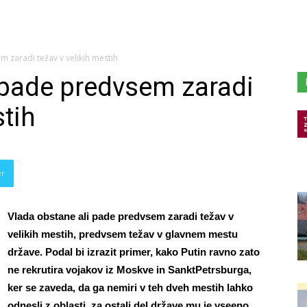
 zaradi težav v velikih mestih
 pade predvsem zaradi
stih
er
Vlada obstane ali pade predvsem zaradi težav v
velikih mestih, predvsem težav v glavnem
mestu
države. Podal bi izrazit primer, kako Putin ravno zato
ne rekrutira vojakov iz Moskve in SanktPetrsburga,
ker se zaveda, da ga nemiri v teh dveh mestih lahko
odnesli z oblasti, za ostali del države mu je vseeno,