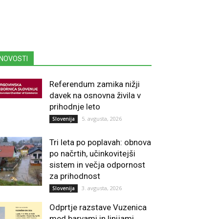
NOVOSTI
Referendum zamika nižji
davek na osnovna živila v
prihodnje leto
5. avgusta, 2026
Slovenija
Tri leta po poplavah: obnova
po načrtih, učinkovitejši
sistem in večja odpornost
za prihodnost
3. avgusta, 2026
Slovenija
Odprtje razstave Vuzenica
med barvami in linijami