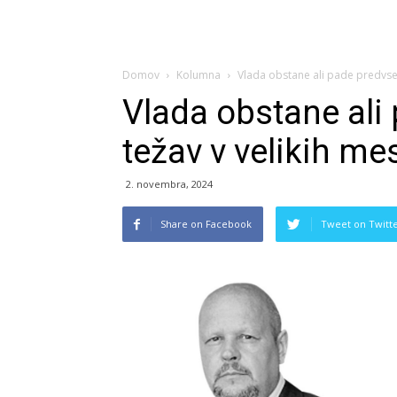
Domov
Kolumna
Vlada obstane ali pade predvsem
Vlada obstane ali
težav v velikih me
2. novembra, 2024
Share on Facebook
Tweet on Twitt