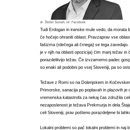
dr. Štefan Šumah, vir: Facebook
Tudi Erdogan in iranske mule vedo, da morata bit
če hočejo ohraniti oblast. Pravzaprav vse oblasti,
fašizma (rdečega ali črnega) se tega zavedajo. Ra
je v njih na oblasti opozicija) čim manj težav i
porazdelitvijo težav. Če izvzamemo padec gospod
so enaki ali podobni po vsej Sloveniji, pa so ost
Težave z Romi so na Dolenjskem in Kočevskem, t
Primorske, sanacija po poplavah in plazovih je 
vremenska katastrofa za nekaj čas združila celo
nezaposlenost je težava Prekmurja in dela Šta
celi Sloveniji, prav pošteno porazdeljene bi lahko
Lokalni problemi so pač lokalni problemi in naj b