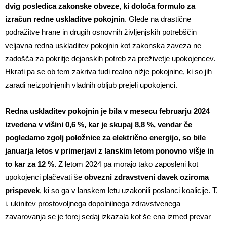
dvig posledica zakonske obveze, ki določa formulo za
izračun redne uskladitve pokojnin
. Glede na drastične
podražitve hrane in drugih osnovnih življenjskih potrebščin
veljavna redna uskladitev pokojnin kot zakonska zaveza ne
zadošča za pokritje dejanskih potreb za preživetje upokojencev.
Hkrati pa se ob tem zakriva tudi realno nižje pokojnine, ki so jih
zaradi neizpolnjenih vladnih obljub prejeli upokojenci.
Redna uskladitev pokojnin je bila v mesecu februarju 2024
izvedena v višini 0,6 %, kar je skupaj 8,8 %, vendar če
pogledamo zgolj položnice za električno energijo, so bile
januarja letos v primerjavi z lanskim letom ponovno višje in
to kar za 12 %.
Z letom 2024 pa morajo tako zaposleni kot
upokojenci plačevati še
obvezni zdravstveni davek oziroma
prispevek
, ki so ga v lanskem letu uzakonili poslanci koalicije. T.
i. ukinitev prostovoljnega dopolnilnega zdravstvenega
zavarovanja se je torej sedaj izkazala kot še ena izmed prevar