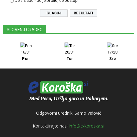
Dela slabo - bolje bi bilo, če odstopi
REZULTATI
SLOVENJ GRADEC
16/31
20/31
17/28
Pon
Tor
Sre
Odgovorni urednik: Samo Vidovič
Kontaktirajte nas:
info@e-koroska.si