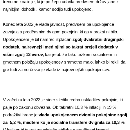
trenutne koalicije, ki je po žepu udarila predvsem državljane z
najnižjimi dohodki, kamor sodijo tudi upokojenci.
Konec leta 2022 je vlada javnost, predvsem pa upokojence
zavajala s predčasnim dvigom pokojnin, ki ga v praksi ni bilo.
Upokojencem je bil namreč izplačan
zgolj dvakratni draginjski
dodatek, najrevnejši med njimi so takrat prejeli dodatek v
višini zgolj 13 evrov,
kar je ob že tako težkem socialnem in
gmotnem položaju upokojencev sramotno malo, lahko bi rekli, da
gre tudi za norčevanje vlade iz najrevnejših upokojencev.
V začetku leta 2023 je sicer sledila redna uskladitev pokojnin, ki
pa je po zakonu obvezna. Ob takratni 10,3 % inflaciji in 19 %
podražitvi hrane je
vlada upokojencem dvignila pokojnine zgolj
za 5,2 %, medtem ko je socialne transfere dvignila za 10,3 %
.
V kolikor bi takrat zavajajoče obljube o predčasni izredni