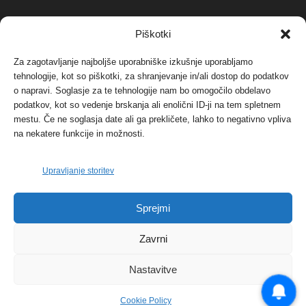
NAJBOLJ KOMENTIRANO
Piškotki
Za zagotavljanje najboljše uporabniške izkušnje uporabljamo
Protest proti vetrnim elektrarnam na Ojstrici, v
svetu pa vedno bolj...
tehnologije, kot so piškotki, za shranjevanje in/ali dostop do podatkov
o napravi. Soglasje za te tehnologije nam bo omogočilo obdelavo
12. maja, 2017
Dogodki
podatkov, kot so vedenje brskanja ali enolični ID-ji na tem spletnem
mestu. Če ne soglasja date ali ga prekličete, lahko to negativno vpliva
Tožilstvo v Celovcu v korist elektrarnam
na nekatere funkcije in možnosti.
Verbund
29. januarja, 2018
Dogodki
Upravljanje storitev
FOTO: Razstava cvetličarskega mojstra Andreja
Sprejmi
Rusa
27. novembra, 2017
Dogodki
Zavrni
Nastavitve
Cookie Policy
© 2026 | eKoroška.si