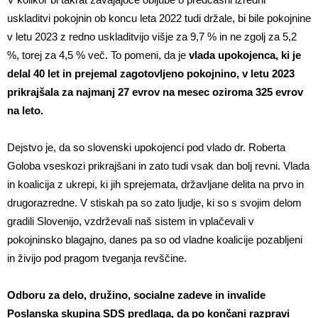
uskladitvi pokojnin ob koncu leta 2022 tudi držale, bi bile pokojnine
v letu 2023 z redno uskladitvijo višje za 9,7 % in ne zgolj za 5,2
%, torej za 4,5 % več. To pomeni, da je
vlada upokojenca, ki je
delal 40 let in prejemal zagotovljeno pokojnino, v letu 2023
prikrajšala za najmanj 27 evrov na mesec oziroma 325 evrov
na leto.
Dejstvo je, da so slovenski upokojenci pod vlado dr. Roberta
Goloba vseskozi prikrajšani in zato tudi vsak dan bolj revni. Vlada
in koalicija z ukrepi, ki jih sprejemata, državljane delita na prvo in
drugorazredne. V stiskah pa so zato ljudje, ki so s svojim delom
gradili Slovenijo, vzdrževali naš sistem in vplačevali v
pokojninsko blagajno, danes pa so od vladne koalicije pozabljeni
in živijo pod pragom tveganja revščine.
Odboru za delo, družino, socialne zadeve in invalide
Poslanska skupina SDS predlaga, da po končani razpravi