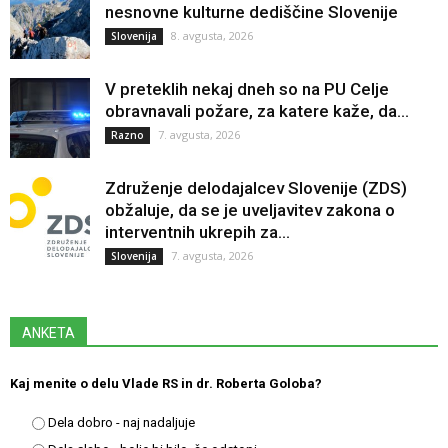
nesnovne kulturne dediščine Slovenije
8. avgusta, 2026
Slovenija
V preteklih nekaj dneh so na PU Celje
obravnavali požare, za katere kaže, da...
7. avgusta, 2026
Razno
Združenje delodajalcev Slovenije (ZDS)
obžaluje, da se je uveljavitev zakona o
interventnih ukrepih za...
7. avgusta, 2026
Slovenija
ANKETA
Kaj menite o delu Vlade RS in dr. Roberta Goloba?
Dela dobro - naj nadaljuje