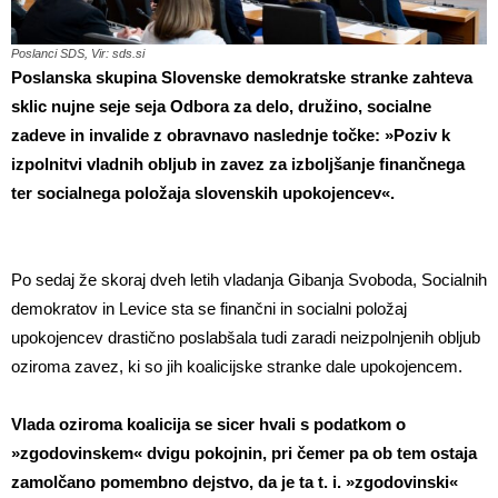
Poslanci SDS, Vir: sds.si
Poslanska skupina Slovenske demokratske stranke zahteva
sklic nujne seje seja Odbora za delo, družino, socialne
zadeve in invalide z obravnavo naslednje točke:
»Poziv k
izpolnitvi vladnih obljub in zavez za izboljšanje finančnega
ter socialnega položaja slovenskih upokojencev«.
Po sedaj že skoraj dveh letih vladanja Gibanja Svoboda, Socialnih
demokratov in Levice sta se finančni in socialni položaj
upokojencev drastično poslabšala tudi zaradi neizpolnjenih obljub
oziroma zavez, ki so jih koalicijske stranke dale upokojencem.
Vlada oziroma koalicija se sicer hvali s podatkom o
»zgodovinskem« dvigu pokojnin, pri čemer pa ob tem ostaja
zamolčano pomembno dejstvo, da je ta t. i. »zgodovinski«