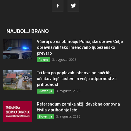
NAJBOLJ BRANO
Včeraj so na območju Policijske uprave Celje
obravnavali tako imenovano ljubezensko
prevaro
3. avgusta, 2026
Razno
Tri leta po poplavah: obnova po načrtih,
učinkovitejši sistem in večja odpornost za
prihodnost
3. avgusta, 2026
Slovenija
Referendum zamika nižji davek na osnovna
živila v prihodnje leto
5. avgusta, 2026
Slovenija