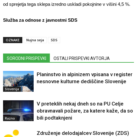
od sprejetja tega sklepa izredno uskladi pokojnine v višini 4,5 %.
Služba za odnose z javnostmi SDS
OZNAKE
Nujna seja
SDS
SORODNI PRISPEVKI
OSTALI PRISPEVKI AVTORJA
Planinstvo in alpinizem vpisana v register
nesnovne kulturne dediščine Slovenije
Slovenija
V preteklih nekaj dneh so na PU Celje
obravnavali požare, za katere kaže, da so
bili podtaknjeni
Razno
Združenje delodajalcev Slovenije (ZDS)