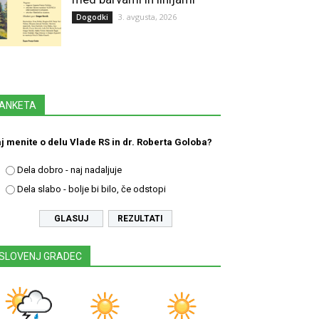
3. avgusta, 2026
Dogodki
ANKETA
j menite o delu Vlade RS in dr. Roberta Goloba?
Dela dobro - naj nadaljuje
Dela slabo - bolje bi bilo, če odstopi
REZULTATI
SLOVENJ GRADEC