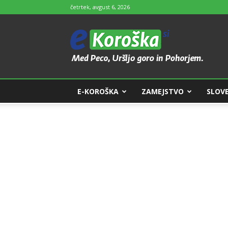
četrtek, avgust 6, 2026
e-
Koroška
E-KOROŠKA
ZAMEJSTVO
SLOVE