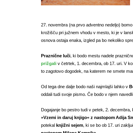
27. novembra (na prvo adventno nedeljo) bomo 
krožišču pri južnem vhodu v mesto, ki je v lan
osnova ostaja enaka, izgled pa bo nekoliko spre
Praznične luči
, ki bodo mestu nadele praznič
prižgali
v četrtek, 1. decembra, ob 17. uri. V ko
to zagotovo dogodek, na katerem ne smete man
Od tega dne dalje bodo naši najmlajši lahko v
B
oddali tudi svoje pismo. Če bodo v njem navedli 
Dogajanje bo pestro tudi v petek, 2. decembra, 
»Vzemi in daruj knjigo« z nastopom Adija S
potekal
knjižni sejem
, ki se bo ob 17. uri zaklju
nastopom Milana Kamnika
.