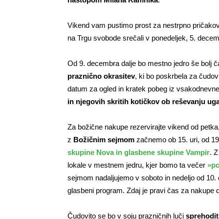
Vikend vam pustimo prost za nestrpno pričako
na Trgu svobode srečali v ponedeljek, 5. decemb
Od 9. decembra dalje bo mestno jedro še bolj 
praznično okrasitev
, ki bo poskrbela za čudovi
datum za ogled in kratek pobeg iz vsakodnevneg
in njegovih skritih kotičkov ob reševanju ug
Za božične nakupe rezervirajte vikend od petka
z
Božičnim sejmom
začnemo ob 15. uri, od 19.
skupine Nova in glasbene skupine Vampir
. Z
lokale v mestnem jedru, kjer bomo ta večer
»po
sejmom nadaljujemo v soboto in nedeljo od 10. do
glasbeni program. Zdaj je pravi čas za nakupe da
Čudovito se bo v soju prazničnih luči
sprehodit