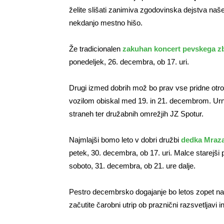
želite slišati zanimiva zgodovinska dejstva naš
nekdanjo mestno hišo.
Že tradicionalen
zakuhan koncert pevskega zb
ponedeljek, 26. decembra, ob 17. uri.
Drugi izmed dobrih mož bo prav vse pridne otr
vozilom obiskal med 19. in 21. decembrom. Urni
straneh ter družabnih omrežjih JZ Spotur.
Najmlajši bomo leto v dobri družbi
dedka Mraza
petek, 30. decembra, ob 17. uri. Malce starejši
soboto, 31. decembra, ob 21. ure dalje.
Pestro decembrsko dogajanje bo letos zopet nap
začutite čarobni utrip ob praznični razsvetljavi in