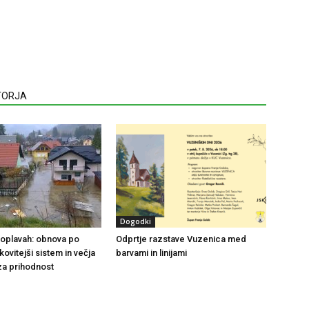
VTORJA
Dogodki
 poplavah: obnova po
Odprtje razstave Vuzenica med
nkovitejši sistem in večja
barvami in linijami
za prihodnost