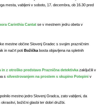
ega mesta, vabljeni v soboto, 17. decembra, ob 16.30 pred
ora Carinthia Cantat
se v mestnem jedru obeta v
oke mestne občine Slovenj Gradec s svojim prazničnim
k in načrt poti
Božička
bosta objavljena na spletnih
 in z otroško predstavo Praznična detektivka
zaključili v
 pa s
silvestrovanjem na prostem s skupino Potepini
v
olnilo mestno jedro Slovenj Gradca, zato vabljeni, da
 okrasitvi, božični glasbi ter dobri družbi.