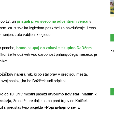
ob 17. uri
prižgali prvo svečo na adventnem vencu
v
skem letu s svojim izgledom poskrbel za navdušenje. Letos
menjen, zato vabljeni k ogledu.
no podobo,
bomo skupaj ob zabavi s skupino DaDžem
Ka
likor želite doživeti vso čarobnost prihajajočega meseca, je
jkati.
ožičkov nabiralnik
, ki bo stal prav v središču mesta,
svoj naslov, jim bo Božiček tudi odpisal.
ko ob 10. uri v mestni pasaži
otvorimo nov stari hladilnik
molarja
, že od 9. ure dalje pa bo pred trgovino Kotiček
čil s predstavitvijo projekta
»Popravhajmo se« z