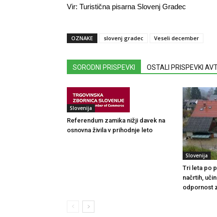
Vir: Turistična pisarna Slovenj Gradec
OZNAKE
slovenj gradec
Veseli december
SORODNI PRISPEVKI
OSTALI PRISPEVKI A
Slovenija
Referendum zamika nižji davek na
osnovna živila v prihodnje leto
Slovenija
Tri leta po
načrtih, uči
odpornost 