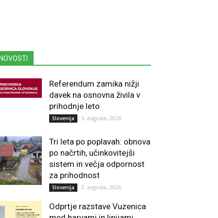
NOVOSTI
Referendum zamika nižji
davek na osnovna živila v
prihodnje leto
5. avgusta, 2026
Slovenija
Tri leta po poplavah: obnova
po načrtih, učinkovitejši
sistem in večja odpornost
za prihodnost
3. avgusta, 2026
Slovenija
Odprtje razstave Vuzenica
med barvami in linijami