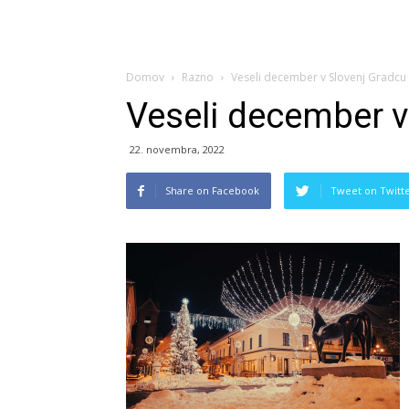
Domov
Razno
Veseli december v Slovenj Gradcu
Veseli december v
22. novembra, 2022
Share on Facebook
Tweet on Twitt