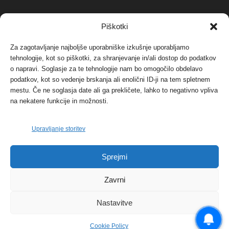
NAJBOLJ KOMENTIRANO
Piškotki
Za zagotavljanje najboljše uporabniške izkušnje uporabljamo
Protest proti vetrnim elektrarnam na Ojstrici, v
tehnologije, kot so piškotki, za shranjevanje in/ali dostop do podatkov
svetu pa vedno bolj...
o napravi. Soglasje za te tehnologije nam bo omogočilo obdelavo
12. maja, 2017
Dogodki
podatkov, kot so vedenje brskanja ali enolični ID-ji na tem spletnem
mestu. Če ne soglasja date ali ga prekličete, lahko to negativno vpliva
Tožilstvo v Celovcu v korist elektrarnam
na nekatere funkcije in možnosti.
Verbund
29. januarja, 2018
Dogodki
Upravljanje storitev
FOTO: Razstava cvetličarskega mojstra Andreja
Sprejmi
Rusa
27. novembra, 2017
Dogodki
Zavrni
Nastavitve
Cookie Policy
© 2026 | eKoroška.si