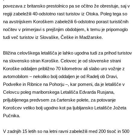
povezava z britansko prestolnico pa se očitno že obrestuje, saj v
regiji zabeležili 40-odstotno rast turistov iz Otoka. Poleg tega so
na avstrijskem Koroškem zabeležili 6-odstotno porast turističnih
nočitev v primerjavi s prejšnjim obdobjem, k temu je pripomoglo
tudi več turistov iz Slovaške, Češke in Madžarske.
Bližina celovškega letališča je lahko ugodna tudi za prihod turistov
na slovensko stran Koroške. Celovec je od slovenske strani
Koroške oddaljen približno 70 kilometrov ali slabo uro vožnje z
avtomobilom – nekoliko bolj oddaljen je od Radelj ob Dravi,
Podvelke in Ribnice na Pohorju –, kar pomeni, da je letališče v
Celovcu poleg mariborskega Letališča Edvarda Rusjana,
priljubljenega predvsem za čarterske polete, za potovanje
Korošcev veliko bolj ugodno kot pa ljubljansko Letališče Jožeta
Pučnika.
V zadnjih 15 letih so na letni ravni zabeležili med 200 tisoč in 500