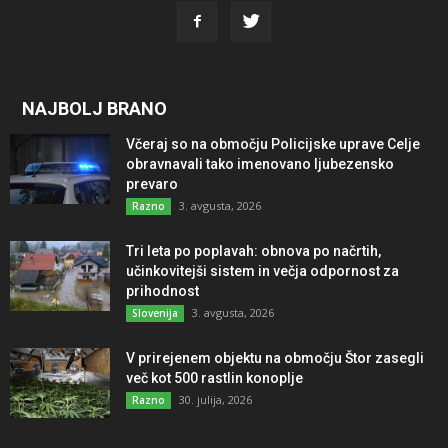
NAJBOLJ BRANO
Včeraj so na območju Policijske uprave Celje
obravnavali tako imenovano ljubezensko
prevaro
3. avgusta, 2026
Razno
Tri leta po poplavah: obnova po načrtih,
učinkovitejši sistem in večja odpornost za
prihodnost
3. avgusta, 2026
Slovenija
V prirejenem objektu na območju Štor zasegli
več kot 500 rastlin konoplje
30. julija, 2026
Razno