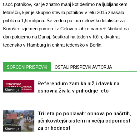
tisoč potnikov, kar je znatno manj kot denimo na ljubljanskem
letališču, kjer je skupno število potnikov v letu 2015 znašalo
približno 1,5 milijona. Še vedno pa ima celovško letališče za
Korošce izjemen pomen. Iz Celovca lahko namreč štirikrat na
dan potujemo na Dunaj, šestkrat na teden v Köln, dvakrat
tedensko v Hamburg in enkrat tedensko v Berlin.
SORODNI PRISPEVKI
OSTALI PRISPEVKI AVTORJA
Referendum zamika nižji davek na
Slovenija
osnovna živila v prihodnje leto
Tri leta po poplavah: obnova po načrtih,
učinkovitejši sistem in večja odpornost
za prihodnost
Slovenija