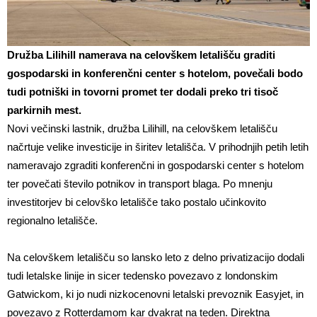
Družba Lilihill namerava na celovškem letališču graditi
gospodarski in konferenčni center s hotelom, povečali bodo
tudi potniški in tovorni promet ter dodali preko tri tisoč
parkirnih mest.
Novi večinski lastnik, družba Lilihill, na celovškem letališču
načrtuje velike investicije in širitev letališča. V prihodnjih petih letih
nameravajo zgraditi konferenčni in gospodarski center s hotelom
ter povečati število potnikov in transport blaga. Po mnenju
investitorjev bi celovško letališče tako postalo učinkovito
regionalno letališče.
Na celovškem letališču so lansko leto z delno privatizacijo dodali
tudi letalske linije in sicer tedensko povezavo z londonskim
Gatwickom, ki jo nudi nizkocenovni letalski prevoznik Easyjet, in
povezavo z Rotterdamom kar dvakrat na teden. Direktna