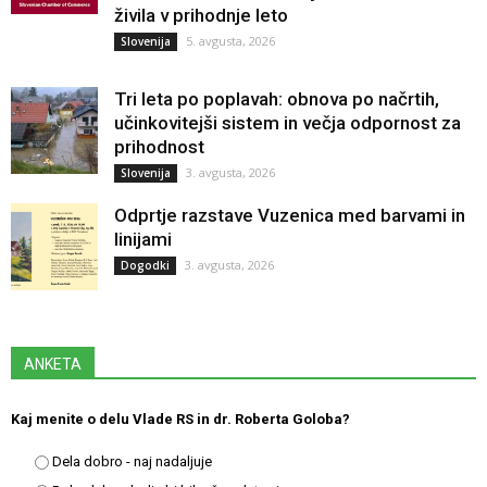
živila v prihodnje leto
5. avgusta, 2026
Slovenija
Tri leta po poplavah: obnova po načrtih,
učinkovitejši sistem in večja odpornost za
prihodnost
3. avgusta, 2026
Slovenija
Odprtje razstave Vuzenica med barvami in
linijami
3. avgusta, 2026
Dogodki
ANKETA
Kaj menite o delu Vlade RS in dr. Roberta Goloba?
Dela dobro - naj nadaljuje