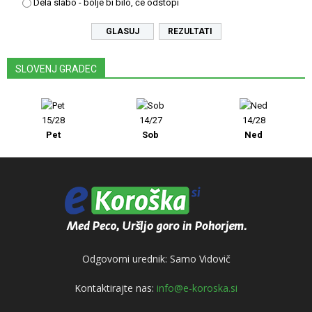
Dela slabo - bolje bi bilo, če odstopi
REZULTATI
SLOVENJ GRADEC
15/28
14/27
14/28
Pet
Sob
Ned
Odgovorni urednik: Samo Vidovič
Kontaktirajte nas:
info@e-koroska.si