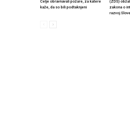
Celje obravnavali požare, za katere
(ZDS) obžalu
kaže, da so bili podtaknjeni
zakona o in
razvoj Slove