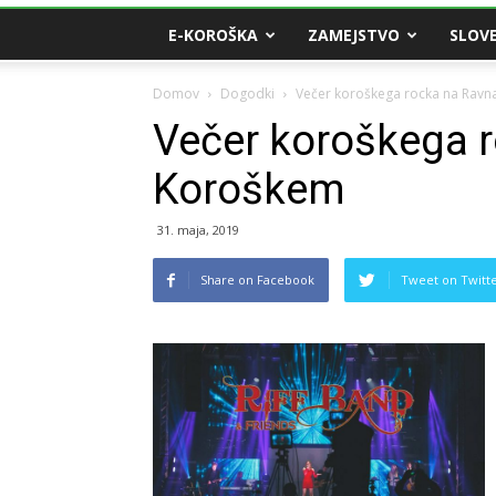
E-KOROŠKA
ZAMEJSTVO
SLOVE
Domov
Dogodki
Večer koroškega rocka na Rav
Večer koroškega 
Koroškem
31. maja, 2019
Share on Facebook
Tweet on Twitt