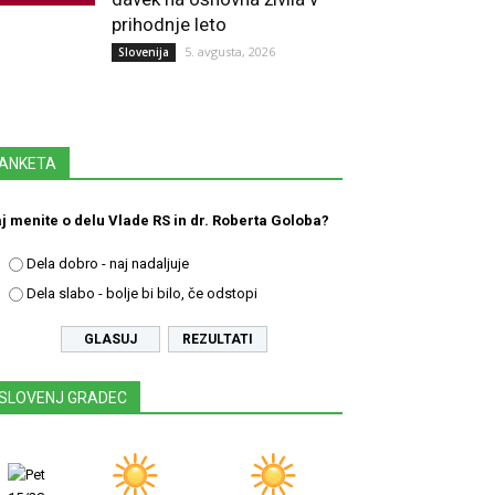
prihodnje leto
5. avgusta, 2026
Slovenija
ANKETA
j menite o delu Vlade RS in dr. Roberta Goloba?
Dela dobro - naj nadaljuje
Dela slabo - bolje bi bilo, če odstopi
REZULTATI
SLOVENJ GRADEC