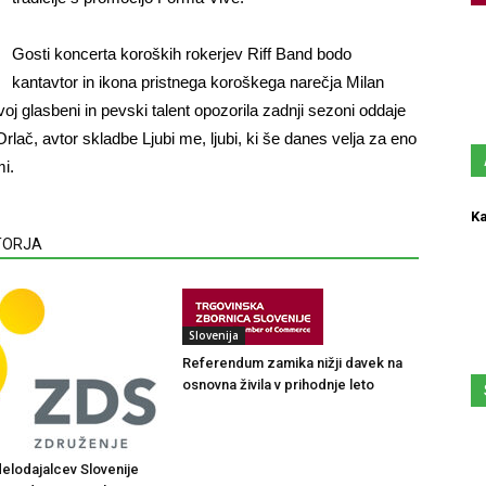
Gosti koncerta koroških rokerjev Riff Band bodo
kantavtor in ikona pristnega koroškega narečja Milan
oj glasbeni in pevski talent opozorila zadnji sezoni oddaje
Orlač, avtor skladbe Ljubi me, ljubi, ki še danes velja za eno
mi.
Ka
VTORJA
Slovenija
Referendum zamika nižji davek na
osnovna živila v prihodnje leto
elodajalcev Slovenije