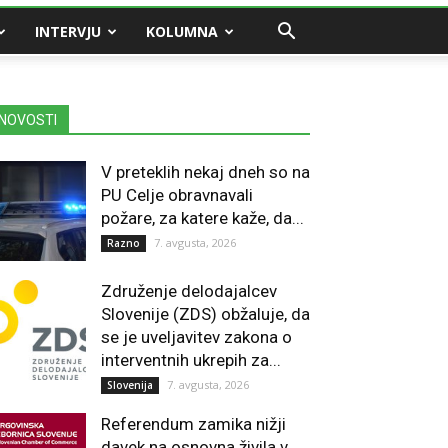
INTERVJU
KOLUMNA
NOVOSTI
V preteklih nekaj dneh so na
PU Celje obravnavali
požare, za katere kaže, da...
7. avgusta, 2026
Razno
Združenje delodajalcev
Slovenije (ZDS) obžaluje, da
se je uveljavitev zakona o
interventnih ukrepih za...
7. avgusta, 2026
Slovenija
Referendum zamika nižji
davek na osnovna živila v