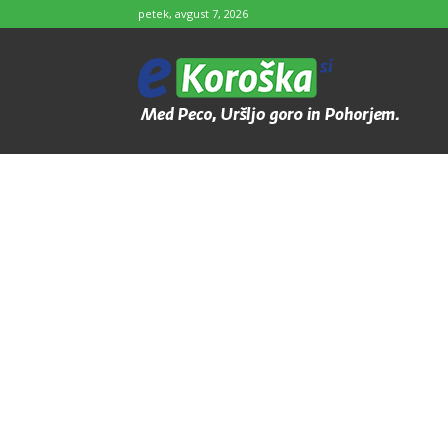
petek, avgust 7, 2026
e-
Koroška