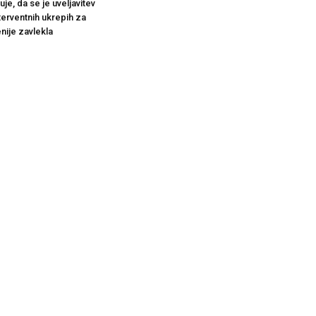
je, da se je uveljavitev
terventnih ukrepih za
nije zavlekla