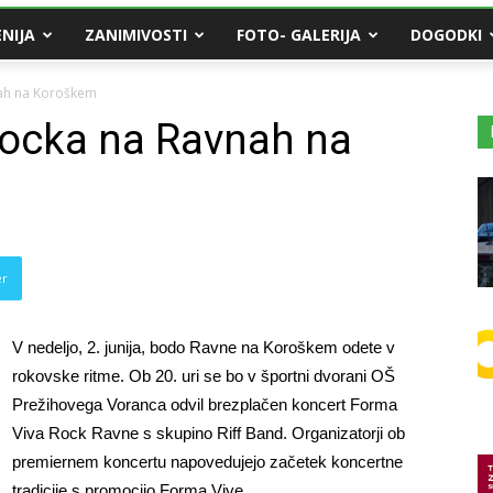
NIJA
ZANIMIVOSTI
FOTO- GALERIJA
DOGODKI
nah na Koroškem
rocka na Ravnah na
er
V nedeljo, 2. junija, bodo Ravne na Koroškem odete v
rokovske ritme. Ob 20. uri se bo v športni dvorani OŠ
Prežihovega Voranca odvil brezplačen koncert Forma
Viva Rock Ravne s skupino Riff Band. Organizatorji ob
premiernem koncertu napovedujejo začetek koncertne
tradicije s promocijo Forma Vive.