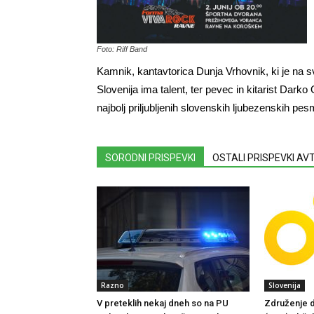
Foto: Riff Band
Kamnik, kantavtorica Dunja Vrhovnik, ki je na sv
Slovenija ima talent, ter pevec in kitarist Darko 
najbolj priljubljenih slovenskih ljubezenskih pes
SORODNI PRISPEVKI
OSTALI PRISPEVKI A
Razno
Slovenija
V preteklih nekaj dneh so na PU
Združenje d