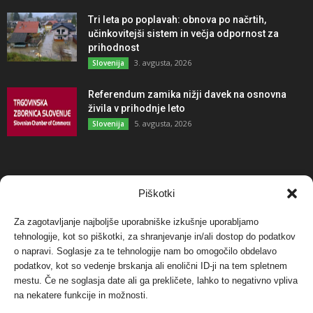
Tri leta po poplavah: obnova po načrtih,
učinkovitejši sistem in večja odpornost za
prihodnost
3. avgusta, 2026
Slovenija
Referendum zamika nižji davek na osnovna
živila v prihodnje leto
5. avgusta, 2026
Slovenija
NAJBOLJ KOMENTIRANO
Piškotki
Za zagotavljanje najboljše uporabniške izkušnje uporabljamo
Protest proti vetrnim elektrarnam na Ojstrici, v
tehnologije, kot so piškotki, za shranjevanje in/ali dostop do podatkov
svetu pa vedno bolj...
o napravi. Soglasje za te tehnologije nam bo omogočilo obdelavo
12. maja, 2017
Dogodki
podatkov, kot so vedenje brskanja ali enolični ID-ji na tem spletnem
mestu. Če ne soglasja date ali ga prekličete, lahko to negativno vpliva
Tožilstvo v Celovcu v korist elektrarnam
na nekatere funkcije in možnosti.
Verbund