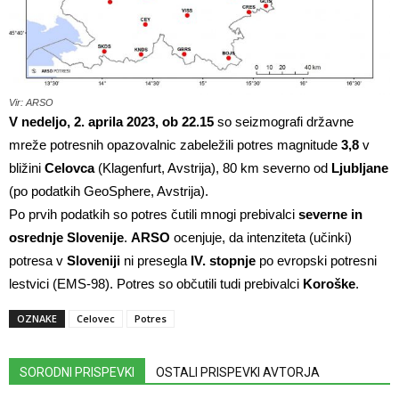
Vir: ARSO
V nedeljo, 2. aprila 2023, ob 22.15
so seizmografi državne
mreže potresnih opazovalnic zabeležili potres magnitude
3,8
v
bližini
Celovca
(Klagenfurt, Avstrija), 80 km severno od
Ljubljane
(po podatkih GeoSphere, Avstrija).
Po prvih podatkih so potres čutili mnogi prebivalci
severne in
osrednje Slovenije
.
ARSO
ocenjuje, da intenziteta (učinki)
potresa v
Sloveniji
ni presegla
IV. stopnje
po evropski potresni
lestvici (EMS-98). Potres so občutili tudi prebivalci
Koroške
.
OZNAKE
Celovec
Potres
SORODNI PRISPEVKI
OSTALI PRISPEVKI AVTORJA