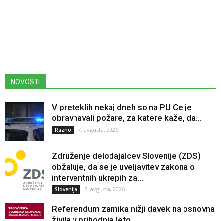
NOVOSTI
V preteklih nekaj dneh so na PU Celje
obravnavali požare, za katere kaže, da...
7. avgusta, 2026
Razno
Združenje delodajalcev Slovenije (ZDS)
obžaluje, da se je uveljavitev zakona o
interventnih ukrepih za...
7. avgusta, 2026
Slovenija
Referendum zamika nižji davek na osnovna
živila v prihodnje leto