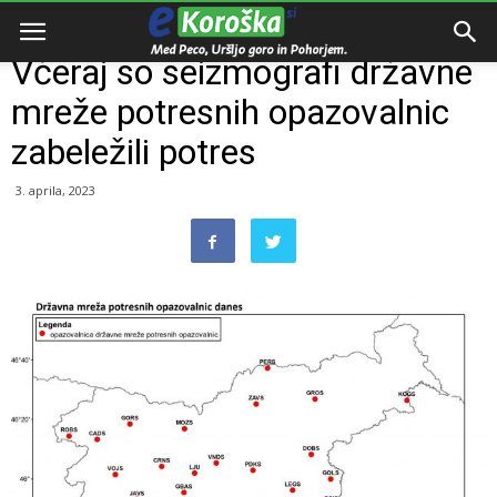
Domov
Razno
Včeraj so seizmografi državne
mreže potresnih opazovalnic
zabeležili potres
3. aprila, 2023