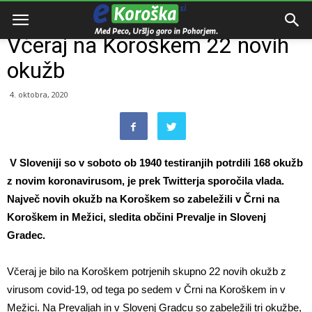
Domov
Dogodki
Včeraj na Koroškem 22 novih
okužb
4. oktobra, 2020
V Sloveniji so v soboto ob 1940 testiranjih potrdili 168 okužb
z novim koronavirusom, je prek Twitterja sporočila vlada.
Največ novih okužb na Koroškem so zabeležili v Črni na
Koroškem in Mežici, sledita občini Prevalje in Slovenj
Gradec.
Včeraj je bilo na Koroškem potrjenih skupno 22 novih okužb z
virusom covid-19, od tega po sedem v Črni na Koroškem in v
Mežici. Na Prevaljah in v Slovenj Gradcu so zabeležili tri okužbe,