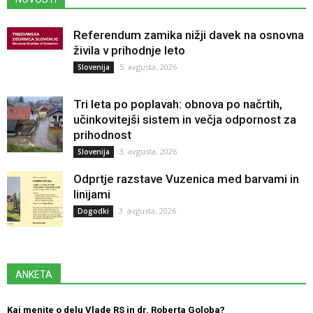
Referendum zamika nižji davek na osnovna
živila v prihodnje leto
5. avgusta, 2026
Slovenija
Tri leta po poplavah: obnova po načrtih,
učinkovitejši sistem in večja odpornost za
prihodnost
3. avgusta, 2026
Slovenija
Odprtje razstave Vuzenica med barvami in
linijami
3. avgusta, 2026
Dogodki
ANKETA
Kaj menite o delu Vlade RS in dr. Roberta Goloba?