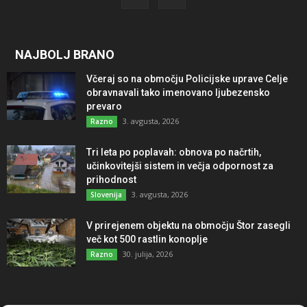
NAJBOLJ BRANO
Včeraj so na območju Policijske uprave Celje
obravnavali tako imenovano ljubezensko
prevaro
3. avgusta, 2026
Razno
Tri leta po poplavah: obnova po načrtih,
učinkovitejši sistem in večja odpornost za
prihodnost
3. avgusta, 2026
Slovenija
V prirejenem objektu na območju Štor zasegli
več kot 500 rastlin konoplje
30. julija, 2026
Razno