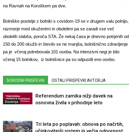
na Ravnah na Koroškem pa dve.
Bolniške postelje z bolniki s covidom-19 se v drugem valu polnijo,
razmerje med okuženimi in obolelimi pa se zaradi vse več
obolelih slabša, poroča STA. Že nekaj časa je dnevno potrjenih od
150 do 200 okužb in število se ne manjša, bolnišnično zdravljenje
pa je včeraj potrebovala 101 oseba. Na intenzivni negi je bilo
včeraj 15 bolnikov, iz bolnišnice pa so odpustili eno osebo.
SORODNI PRISPEVKI
OSTALI PRISPEVKI AVTORJA
Referendum zamika nižji davek na
Slovenija
osnovna živila v prihodnje leto
Tri leta po poplavah: obnova po načrtih,
učinkovitejši sistem in večja odpornost