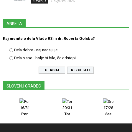
7. avgusta, 2026
Slovenija
ANKETA
Kaj menite o delu Vlade RS in dr. Roberta Goloba?
Dela dobro - naj nadaljuje
Dela slabo - bolje bi bilo, če odstopi
REZULTATI
SLOVENJ GRADEC
16/31
20/31
17/28
Pon
Tor
Sre