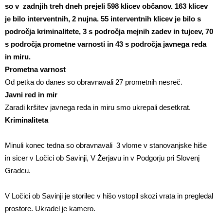
so v zadnjih treh dneh prejeli 598 klicev občanov. 163 klicev
je bilo interventnih, 2 nujna. 55 interventnih klicev je bilo s
področja kriminalitete, 3 s področja mejnih zadev in tujcev, 70
s področja prometne varnosti in 43 s področja javnega reda
in miru.
Prometna varnost
Od petka do danes so obravnavali 27 prometnih nesreč.
Javni red in mir
Zaradi kršitev javnega reda in miru smo ukrepali desetkrat.
Kriminaliteta
Minuli konec tedna so obravnavali 3 vlome v stanovanjske hiše
in sicer v Ločici ob Savinji, V Žerjavu in v Podgorju pri Slovenj
Gradcu.
V Ločici ob Savinji je storilec v hišo vstopil skozi vrata in pregledal
prostore. Ukradel je kamero.