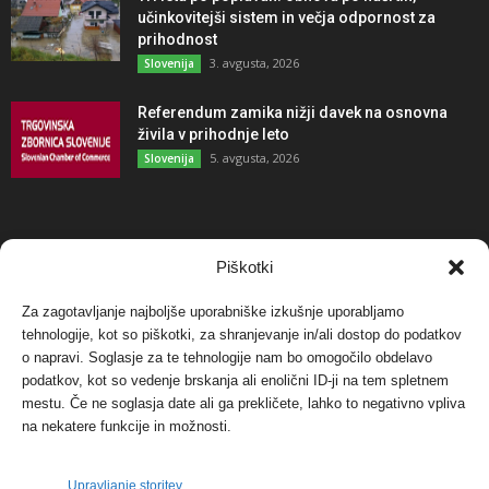
učinkovitejši sistem in večja odpornost za
prihodnost
3. avgusta, 2026
Slovenija
Referendum zamika nižji davek na osnovna
živila v prihodnje leto
5. avgusta, 2026
Slovenija
NAJBOLJ KOMENTIRANO
Piškotki
Za zagotavljanje najboljše uporabniške izkušnje uporabljamo
Protest proti vetrnim elektrarnam na Ojstrici, v
tehnologije, kot so piškotki, za shranjevanje in/ali dostop do podatkov
svetu pa vedno bolj...
o napravi. Soglasje za te tehnologije nam bo omogočilo obdelavo
12. maja, 2017
Dogodki
podatkov, kot so vedenje brskanja ali enolični ID-ji na tem spletnem
mestu. Če ne soglasja date ali ga prekličete, lahko to negativno vpliva
Tožilstvo v Celovcu v korist elektrarnam
na nekatere funkcije in možnosti.
Verbund
29. januarja, 2018
Dogodki
Upravljanje storitev