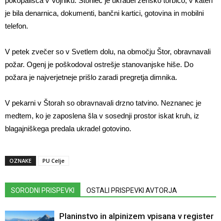
pokopališča v Vojniku. Storilec je ukradel žensko torbico, v kateri
je bila denarnica, dokumenti, bančni kartici, gotovina in mobilni
telefon.
V petek zvečer so v Svetlem dolu, na območju Štor, obravnavali
požar. Ogenj je poškodoval ostrešje stanovanjske hiše. Do
požara je najverjetneje prišlo zaradi pregretja dimnika.
V pekarni v Štorah so obravnavali drzno tatvino. Neznanec je
medtem, ko je zaposlena šla v sosednji prostor iskat kruh, iz
blagajniškega predala ukradel gotovino.
OZNAKE
PU Celje
SORODNI PRISPEVKI
OSTALI PRISPEVKI AVTORJA
Planinstvo in alpinizem vpisana v register