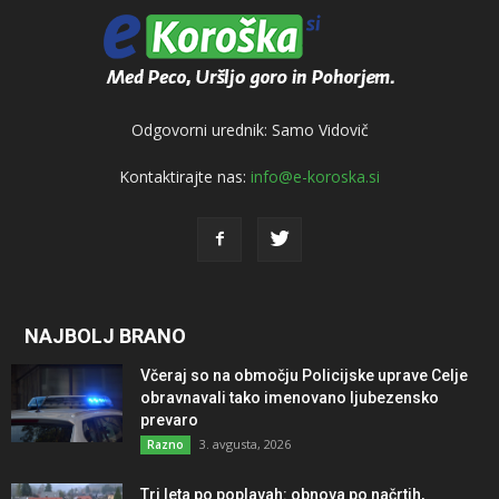
Odgovorni urednik: Samo Vidovič
Kontaktirajte nas:
info@e-koroska.si
NAJBOLJ BRANO
Včeraj so na območju Policijske uprave Celje
obravnavali tako imenovano ljubezensko
prevaro
3. avgusta, 2026
Razno
Tri leta po poplavah: obnova po načrtih,