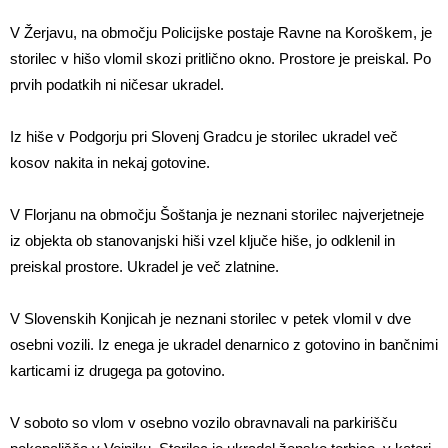
V Žerjavu, na območju Policijske postaje Ravne na Koroškem, je
storilec v hišo vlomil skozi pritlično okno. Prostore je preiskal. Po
prvih podatkih ni ničesar ukradel.
Iz hiše v Podgorju pri Slovenj Gradcu je storilec ukradel več
kosov nakita in nekaj gotovine.
V Florjanu na območju Šoštanja je neznani storilec najverjetneje
iz objekta ob stanovanjski hiši vzel ključe hiše, jo odklenil in
preiskal prostore. Ukradel je več zlatnine.
V Slovenskih Konjicah je neznani storilec v petek vlomil v dve
osebni vozili. Iz enega je ukradel denarnico z gotovino in bančnimi
karticami iz drugega pa gotovino.
V soboto so vlom v osebno vozilo obravnavali na parkirišču