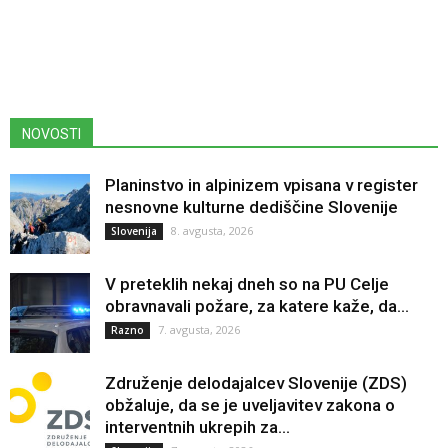
NOVOSTI
Planinstvo in alpinizem vpisana v register
nesnovne kulturne dediščine Slovenije
8. avgusta, 2026
Slovenija
V preteklih nekaj dneh so na PU Celje
obravnavali požare, za katere kaže, da...
7. avgusta, 2026
Razno
Združenje delodajalcev Slovenije (ZDS)
obžaluje, da se je uveljavitev zakona o
interventnih ukrepih za...