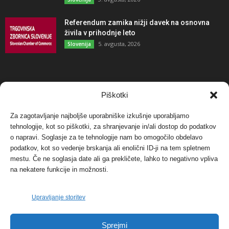
Referendum zamika nižji davek na osnovna
živila v prihodnje leto
5. avgusta, 2026
Slovenija
NAJBOLJ KOMENTIRANO
Piškotki
Za zagotavljanje najboljše uporabniške izkušnje uporabljamo
Protest proti vetrnim elektrarnam na Ojstrici, v
tehnologije, kot so piškotki, za shranjevanje in/ali dostop do podatkov
svetu pa vedno bolj...
o napravi. Soglasje za te tehnologije nam bo omogočilo obdelavo
12. maja, 2017
Dogodki
podatkov, kot so vedenje brskanja ali enolični ID-ji na tem spletnem
mestu. Če ne soglasja date ali ga prekličete, lahko to negativno vpliva
Tožilstvo v Celovcu v korist elektrarnam
na nekatere funkcije in možnosti.
Verbund
29. januarja, 2018
Dogodki
Upravljanje storitev
FOTO: Razstava cvetličarskega mojstra Andreja
Sprejmi
Rusa