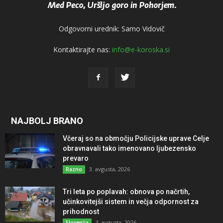
Odgovorni urednik: Samo Vidovič
Kontaktirajte nas:
info@e-koroska.si
NAJBOLJ BRANO
Včeraj so na območju Policijske uprave Celje
obravnavali tako imenovano ljubezensko
prevaro
3. avgusta, 2026
Razno
Tri leta po poplavah: obnova po načrtih,
učinkovitejši sistem in večja odpornost za
prihodnost
3. avgusta, 2026
Slovenija