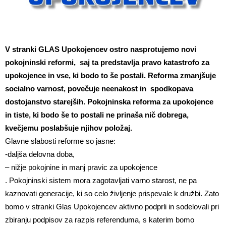
V stranki GLAS Upokojencev ostro nasprotujemo novi
pokojninski reformi, saj ta predstavlja pravo katastrofo za
upokojence in vse, ki bodo to še postali. Reforma zmanjšuje
socialno varnost, povečuje neenakost in spodkopava
dostojanstvo starejših. Pokojninska reforma za upokojence
in tiste, ki bodo še to postali ne prinaša nič dobrega,
kvečjemu poslabšuje njihov položaj.
Glavne slabosti reforme so jasne:
-daljša delovna doba,
– nižje pokojnine in manj pravic za upokojence
. Pokojninski sistem mora zagotavljati varno starost, ne pa
kaznovati generacije, ki so celo življenje prispevale k družbi. Zato
bomo v stranki Glas Upokojencev aktivno podprli in sodelovali pri
zbiranju podpisov za razpis referenduma, s katerim bomo