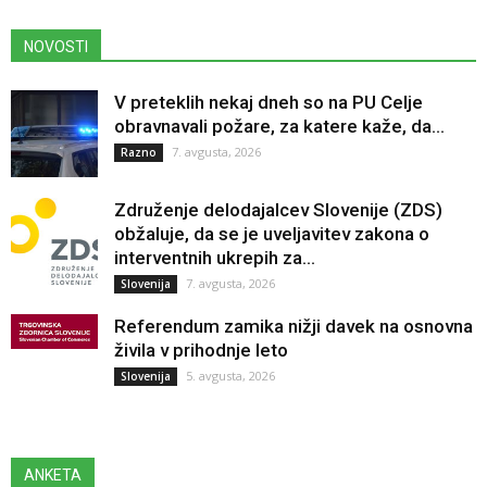
NOVOSTI
V preteklih nekaj dneh so na PU Celje
obravnavali požare, za katere kaže, da...
7. avgusta, 2026
Razno
Združenje delodajalcev Slovenije (ZDS)
obžaluje, da se je uveljavitev zakona o
interventnih ukrepih za...
7. avgusta, 2026
Slovenija
Referendum zamika nižji davek na osnovna
živila v prihodnje leto
5. avgusta, 2026
Slovenija
ANKETA