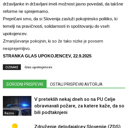
državljanke in državljani imeli možnost jasno povedati, da takšne
reforme ne sprejemamo.
Prepričani smo, da si Slovenija zasluži pokojninsko politiko, ki
temelji na pravičnosti, solidarnosti in spoštovanju do vseh
upokojencev.
Zmanjševanje pokojnin, ki so že tako nizke je povsem
nesprejemljivo..
STRANKA GLAS UPOKOJENCEV, 22.9.2025
OZNAKE
Glas upokojencev
SORODNI PRISPEVKI
OSTALI PRISPEVKI AVTORJA
V preteklih nekaj dneh so na PU Celje
obravnavali požare, za katere kaže, da so
bili podtaknjeni
Razno
Združenje delodajalcev Slovenije (ZDS)