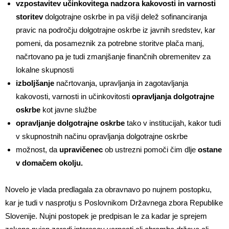
vzpostavitev učinkovitega nadzora kakovosti in varnosti
storitev
dolgotrajne oskrbe in pa višji delež sofinanciranja
pravic na področju dolgotrajne oskrbe iz javnih sredstev, kar
pomeni, da posameznik za potrebne storitve plača manj,
načrtovano pa je tudi zmanjšanje finančnih obremenitev za
lokalne skupnosti
izboljšanje
načrtovanja, upravljanja in zagotavljanja
kakovosti, varnosti in učinkovitosti
opravljanja dolgotrajne
oskrbe
kot javne službe
opravljanje dolgotrajne oskrbe
tako v institucijah, kakor tudi
v skupnostnih načinu opravljanja dolgotrajne oskrbe
možnost, da
upravičenec
ob ustrezni pomoči čim dlje
ostane
v domačem okolju.
Novelo je vlada predlagala za obravnavo po nujnem postopku,
kar je tudi v nasprotju s Poslovnikom Državnega zbora Republike
Slovenije. Nujni postopek je predpisan le za kadar je sprejem