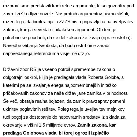
razpravi smo predstavili konkretne argumente, ki so govorili v prid
zavrnitvi škodljive novele. Nasprotnih argumentov nismo slišali,
razen tega, da birokracija in ZZZS nista pripravljena na uveljavitev
zakona, kar pa seveda ni nikakršen argument. Ob tem je
potrebno še poudariti, da se del zakona že izvaja (npr. e-oskrba).
Navedbe Gibanja Svoboda, da bodo oskrbnine zaradi
napovedanega referenduma višje, ne držijo.
Državni zbor RS je vseeno potrdil spremembe zakona o
dolgotrajni oskrbi, ki jih je predlagala vlada Roberta Goloba, s
katerimi pa se izvajanje enega najpomembnejših in težko
pričakovanih zakonov za naše državljane zamika v prihodnost.
Še več, obstaja realna bojazen, da zamik pravzaprav pomeni
ukinitev poglavitnih rešitev. Poleg tega je uveljavitev mejnikov
tudi pogoj za dostopanje do nepovratnih sredstev iz sklada za
okrevanje v višini 1,5 milijarde evrov.
Zamik zakona, kar
predlaga Golobova vlada, bi torej ogrozil izplačilo