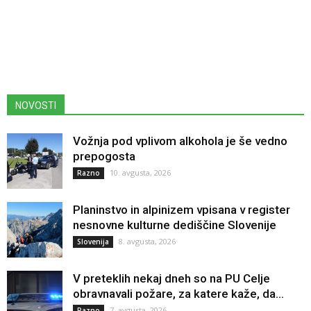
NOVOSTI
Vožnja pod vplivom alkohola je še vedno
prepogosta
10. avgusta, 2026
Razno
Planinstvo in alpinizem vpisana v register
nesnovne kulturne dediščine Slovenije
8. avgusta, 2026
Slovenija
V preteklih nekaj dneh so na PU Celje
obravnavali požare, za katere kaže, da...
7. avgusta, 2026
Razno