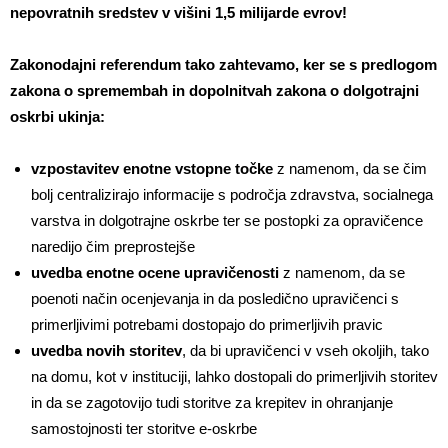
nepovratnih sredstev v višini 1,5 milijarde evrov!
Zakonodajni referendum tako zahtevamo, ker se s predlogom
zakona o spremembah in dopolnitvah zakona o dolgotrajni
oskrbi ukinja:
vzpostavitev enotne vstopne točke
z namenom, da se čim
bolj centralizirajo informacije s področja zdravstva, socialnega
varstva in dolgotrajne oskrbe ter se postopki za opravičence
naredijo čim preprostejše
uvedba enotne ocene upravičenosti
z namenom, da se
poenoti način ocenjevanja in da posledično upravičenci s
primerljivimi potrebami dostopajo do primerljivih pravic
uvedba novih storitev
, da bi upravičenci v vseh okoljih, tako
na domu, kot v instituciji, lahko dostopali do primerljivih storitev
in da se zagotovijo tudi storitve za krepitev in ohranjanje
samostojnosti ter storitve e-oskrbe