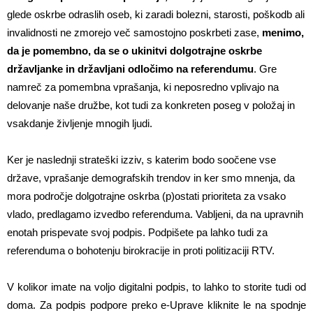
glede oskrbe odraslih oseb, ki zaradi bolezni, starosti, poškodb ali
invalidnosti ne zmorejo več samostojno poskrbeti zase,
menimo,
da je pomembno, da se o ukinitvi dolgotrajne oskrbe
državljanke in državljani odločimo na referendumu
. Gre
namreč za pomembna vprašanja, ki neposredno vplivajo na
delovanje naše družbe, kot tudi za konkreten poseg v položaj in
vsakdanje življenje mnogih ljudi.
Ker je naslednji strateški izziv, s katerim bodo soočene vse
države, vprašanje demografskih trendov in ker smo mnenja, da
mora področje dolgotrajne oskrba (p)ostati prioriteta za vsako
vlado, predlagamo izvedbo referenduma. Vabljeni, da na upravnih
enotah prispevate svoj podpis. Podpišete pa lahko tudi za
referenduma o bohotenju birokracije in proti politizaciji RTV.
V kolikor imate na voljo digitalni podpis, to lahko to storite tudi od
doma. Za podpis podpore preko e-Uprave kliknite le na spodnje