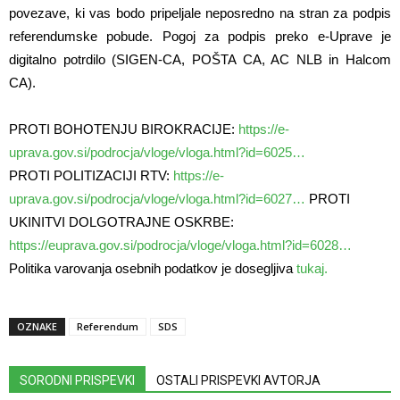
povezave, ki vas bodo pripeljale neposredno na stran za podpis
referendumske pobude. Pogoj za podpis preko e-Uprave je
digitalno potrdilo (SIGEN-CA, POŠTA CA, AC NLB in Halcom
CA).
PROTI BOHOTENJU BIROKRACIJE:
https://
e-
uprava.gov.si/podrocja/vloge
/vloga.html?id=6025
…
PROTI POLITIZACIJI RTV:
https://
e-
uprava.gov.si/podrocja/vloge
/vloga.html?id=6027
…
PROTI
UKINITVI DOLGOTRAJNE OSKRBE:
https://
euprava.gov.si/podrocja/vloge
/vloga.html?id=6028
…
Politika varovanja osebnih podatkov je dosegljiva
tukaj.
OZNAKE
Referendum
SDS
SORODNI PRISPEVKI
OSTALI PRISPEVKI AVTORJA