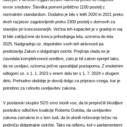
evrov sredstev. Številka pomeni približno 1100 postelj z
normalnim standardom. Dodatno je bilo v letih 2020 in 2021 preko
dveh razpisov zagotovljenih preko 2300 postelj v domovih za
starejše pri koncesionarjih. Večina teh kapacitet je v gradnji in naj
bi bile zaključene do konca prihodnjega leta, oziroma do leta
2025. Nadgradnjo oz. dopolnitev vseh teh aktivnosti pa
predstavlja Zakon o dolgotrajni oskrbi. Prejšnja vlada se je
zavedala kompleksnosti ureditve, zato je bil zakon sprejet tako,
da se uveljavi, oziroma prične uporabljati postopoma. Z enoletnim
odlogom oz. s 1. 1. 2023 v enem delu ter s 1. 7. 2024 v drugem
delu. Prehodno obdobje je dovolj dolgo za pripravo vsega, kar je
potrebno za celovito uveljavitev zakona.
V poslanski skupini SDS smo storili vse, da bi preprečili škodljive
posledice odločitve koalicije Roberta Goloba, da uveljavitev
zakona zamakne in s tem tudi, da bi ukinili reševanje težav na
področju dolgotrajne oskrbe. Tako na odboru, kot v parlamentarni