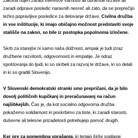
zakona nujen zaradi interesov varnosti ali obrambe države ali
zaradi odprave posledic naravnih nesreč ali zato, da se preprečijo
težko popravljive posledice za delovanje države.
Civilna družba
in vse inštitucije, ki imajo običajno možnost predstaviti svoje
stališče na zakon, so bile iz postopka popolnoma izločene.
Skrb za starejše ni samo naša dolžnost, ampak je tudi izraz
družbene razvitosti, odgovornosti in empatije. Je odraz
spoštovanja do ljudi, ki so skrbeli za razvoj te države, ki so delali
in ki so gradili Slovenijo.
V Slovenski demokratski stranki smo prepričani, da je bilo
dovolj političnih kupčkanj in preračunavanj na račun
najšibkejših.
Čas je, da kot socialno odgovorna družba
pokažemo solidarnost in poskrbimo za tiste, ki zaradi starosti,
duševne ali telesne prizadetosti potrebujejo pomoč drugih.
Ker gre za pomembna vprašanja,
ki terjajo širše soglasje