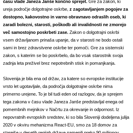
času vlade Janeza Janše končno sprejet.
Gre za zakon, ki
ureja področje dolgotrajne oskrbe,
z zagotavljanjem pogojev za
dostopno, kakovostno in varno obravnavo odraslih oseb, ki
zaradi bolezni, starosti, poškodb ali invalidnosti ne zmorejo
več samostojno poskrbeti zase.
Zakon o dolgotrajni oskrbi
vsem državljanom prinaša upanje, da v starosti ne bodo ostali
sami in brez zdravstvene oskrbe ter pomoči. Gre za sistemski
zakon, s katerim se bo poskrbelo, da bo vsak starostnik svoja
zadnja leta preživel brez nepotrebnih stisk in pomanjkanja.
Slovenija je bila ena od držav, za katere so evropske institucije
vrsto let ugotavljale, da področja dolgotrajne oskrbe nima
primerno urejene
.
To je bil tudi eden od razlogov, da je sprejem
tega zakona v času vlade Janeza Janše predstavljal enega od
pomembnih mejnikov v Načrtu za okrevanje in odpornost. Iz
nepovratnih evropskih sredstev, ki so bila Sloveniji dodeljena julija
2020 v okviru mehanizma React-EU, smo za 18 domov za
starejše v desetih regijah države namenili preko 90 milijonov