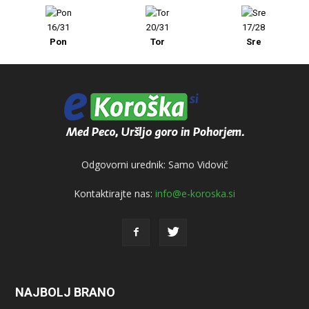
16/31
20/31
17/28
Pon
Tor
Sre
Odgovorni urednik: Samo Vidovič
Kontaktirajte nas:
info@e-koroska.si
NAJBOLJ BRANO