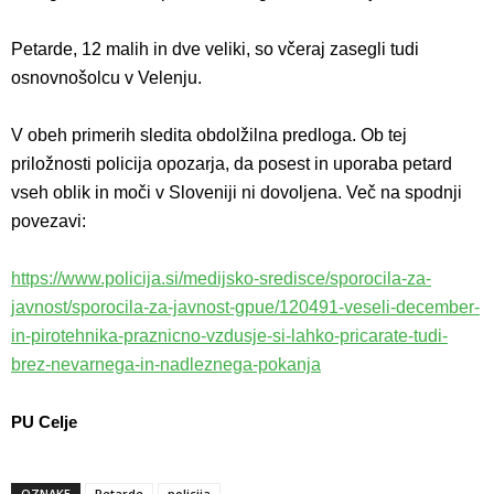
Petarde, 12 malih in dve veliki, so včeraj zasegli tudi
osnovnošolcu v Velenju.
V obeh primerih sledita obdolžilna predloga. Ob tej
priložnosti policija opozarja, da posest in uporaba petard
vseh oblik in moči v Sloveniji ni dovoljena. Več na spodnji
povezavi:
https://www.policija.si/medijsko-sredisce/sporocila-za-
javnost/sporocila-za-javnost-gpue/120491-veseli-december-
in-pirotehnika-praznicno-vzdusje-si-lahko-pricarate-tudi-
brez-nevarnega-in-nadleznega-pokanja
PU Celje
OZNAKE
Petarde
policija