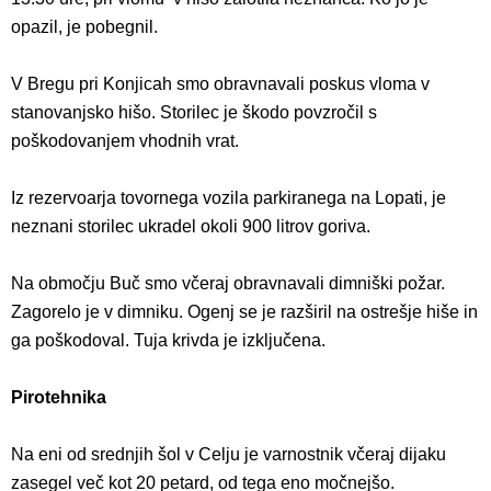
opazil, je pobegnil.
V Bregu pri Konjicah smo obravnavali poskus vloma v
stanovanjsko hišo. Storilec je škodo povzročil s
poškodovanjem vhodnih vrat.
Iz rezervoarja tovornega vozila parkiranega na Lopati, je
neznani storilec ukradel okoli 900 litrov goriva.
Na območju Buč smo včeraj obravnavali dimniški požar.
Zagorelo je v dimniku. Ogenj se je razširil na ostrešje hiše in
ga poškodoval. Tuja krivda je izključena.
Pirotehnika
Na eni od srednjih šol v Celju je varnostnik včeraj dijaku
zasegel več kot 20 petard, od tega eno močnejšo.