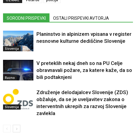
SORODNI PRISPEVKI
OSTALI PRISPEVKI AVTORJA
Planinstvo in alpinizem vpisana v register
nesnovne kulturne dediščine Slovenije
Slovenija
V preteklih nekaj dneh so na PU Celje
obravnavali požare, za katere kaže, da so
bili podtaknjeni
Razno
Združenje delodajalcev Slovenije (ZDS)
obžaluje, da se je uveljavitev zakona o
interventnih ukrepih za razvoj Slovenije
Slovenija
zavlekla