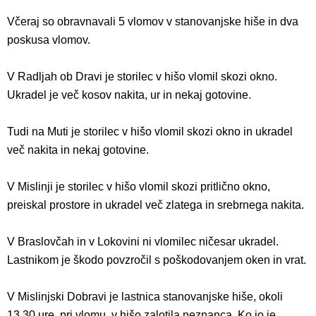
Včeraj so obravnavali 5 vlomov v stanovanjske hiše in dva
poskusa vlomov.
V Radljah ob Dravi je storilec v hišo vlomil skozi okno.
Ukradel je več kosov nakita, ur in nekaj gotovine.
Tudi na Muti je storilec v hišo vlomil skozi okno in ukradel
več nakita in nekaj gotovine.
V Mislinji je storilec v hišo vlomil skozi pritlično okno,
preiskal prostore in ukradel več zlatega in srebrnega nakita.
V Braslovčah in v Lokovini ni vlomilec ničesar ukradel.
Lastnikom je škodo povzročil s poškodovanjem oken in vrat.
V Mislinjski Dobravi je lastnica stanovanjske hiše, okoli
13.30 ure, pri vlomu v hišo zalotila neznanca. Ko jo je