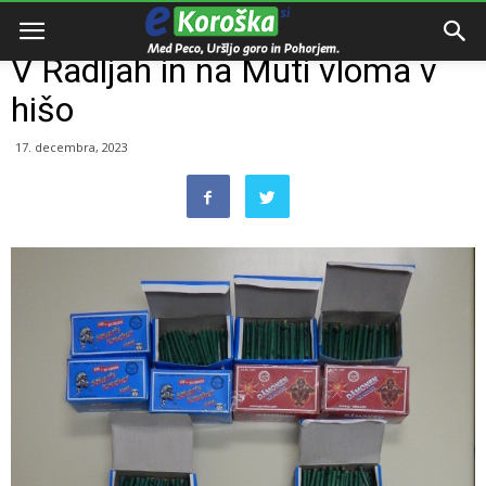
Domov
Razno
V Radljah in na Muti vloma v
hišo
17. decembra, 2023