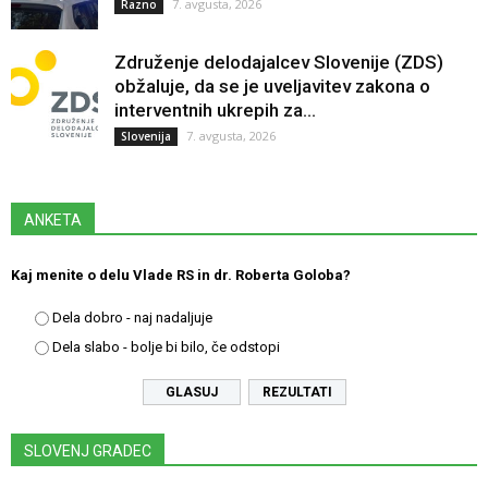
7. avgusta, 2026
Razno
Združenje delodajalcev Slovenije (ZDS)
obžaluje, da se je uveljavitev zakona o
interventnih ukrepih za...
7. avgusta, 2026
Slovenija
ANKETA
Kaj menite o delu Vlade RS in dr. Roberta Goloba?
Dela dobro - naj nadaljuje
Dela slabo - bolje bi bilo, če odstopi
REZULTATI
SLOVENJ GRADEC