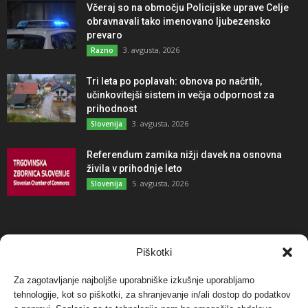
Včeraj so na območju Policijske uprave Celje
obravnavali tako imenovano ljubezensko
prevaro
3. avgusta, 2026
Razno
Tri leta po poplavah: obnova po načrtih,
učinkovitejši sistem in večja odpornost za
prihodnost
3. avgusta, 2026
Slovenija
Referendum zamika nižji davek na osnovna
živila v prihodnje leto
5. avgusta, 2026
Slovenija
NAJBOLJ KOMENTIRANO
Piškotki
Za zagotavljanje najboljše uporabniške izkušnje uporabljamo
Protest proti vetrnim elektrarnam na Ojstrici, v
svetu pa vedno bolj...
tehnologije, kot so piškotki, za shranjevanje in/ali dostop do podatkov