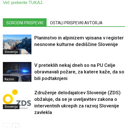
Več preberite TUKAJ.
SORODNI PRISPEVKI
OSTALI PRISPEVKI AVTORJA
Planinstvo in alpinizem vpisana v register
nesnovne kulturne dediščine Slovenije
Slovenija
V preteklih nekaj dneh so na PU Celje
obravnavali požare, za katere kaže, da so
bili podtaknjeni
Razno
Združenje delodajalcev Slovenije (ZDS)
obžaluje, da se je uveljavitev zakona o
interventnih ukrepih za razvoj Slovenije
Slovenija
zavlekla