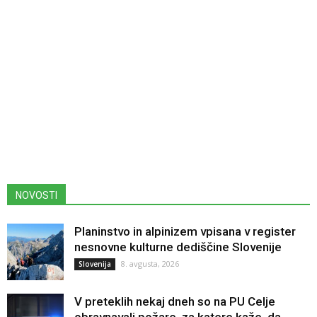
NOVOSTI
Planinstvo in alpinizem vpisana v register
nesnovne kulturne dediščine Slovenije
8. avgusta, 2026
Slovenija
V preteklih nekaj dneh so na PU Celje
obravnavali požare, za katere kaže, da...