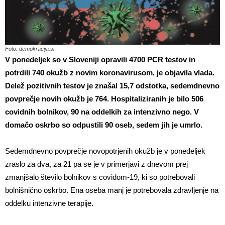
Foto: demokracija.si
V ponedeljek so v Sloveniji opravili 4700 PCR testov in
potrdili 740 okužb z novim koronavirusom, je objavila vlada.
Delež pozitivnih testov je znašal 15,7 odstotka, sedemdnevno
povprečje novih okužb je 764. Hospitaliziranih je bilo 506
covidnih bolnikov, 90 na oddelkih za intenzivno nego. V
domačo oskrbo so odpustili 90 oseb, sedem jih je umrlo.
Sedemdnevno povprečje novopotrjenih okužb je v ponedeljek
zraslo za dva, za 21 pa se je v primerjavi z dnevom prej
zmanjšalo število bolnikov s covidom-19, ki so potrebovali
bolnišnično oskrbo. Ena oseba manj je potrebovala zdravljenje na
oddelku intenzivne terapije.