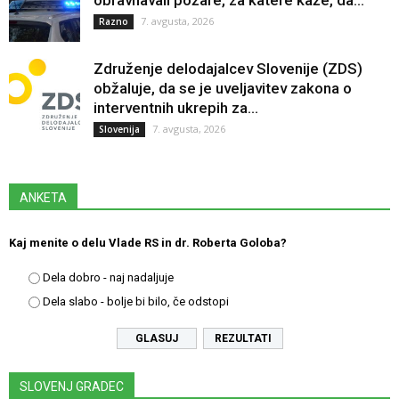
7. avgusta, 2026
Razno
Združenje delodajalcev Slovenije (ZDS)
obžaluje, da se je uveljavitev zakona o
interventnih ukrepih za...
7. avgusta, 2026
Slovenija
ANKETA
Kaj menite o delu Vlade RS in dr. Roberta Goloba?
Dela dobro - naj nadaljuje
Dela slabo - bolje bi bilo, če odstopi
REZULTATI
SLOVENJ GRADEC