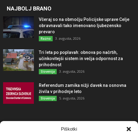
NAJBOLJ BRANO
Včeraj so na območju Policijske uprave Celje
obravnavali tako imenovano ljubezensko
prevaro
3. avgusta, 2026
Razno
Tri leta po poplavah: obnova po načrtih,
učinkovitejši sistem in večja odpornost za
prihodnost
3. avgusta, 2026
Slovenija
Referendum zamika nižji davek na osnovna
živila v prihodnje leto
5. avgusta, 2026
Slovenija
NAJBOLJ KOMENTIRANO
Piškotki