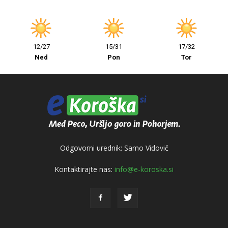
12/27
15/31
17/32
Ned
Pon
Tor
Odgovorni urednik: Samo Vidovič
Kontaktirajte nas:
info@e-koroska.si