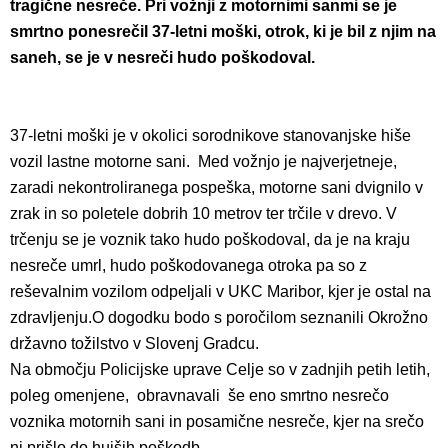
tragične nesreče. Pri vožnji z motornimi sanmi se je
smrtno ponesrečil 37-letni moški, otrok, ki je bil z njim na
saneh, se je v nesreči hudo poškodoval.
37-letni moški je v okolici sorodnikove stanovanjske hiše
vozil lastne motorne sani. Med vožnjo je najverjetneje,
zaradi nekontroliranega pospeška, motorne sani dvignilo v
zrak in so poletele dobrih 10 metrov ter trčile v drevo. V
trčenju se je voznik tako hudo poškodoval, da je na kraju
nesreče umrl, hudo poškodovanega otroka pa so z
reševalnim vozilom odpeljali v UKC Maribor, kjer je ostal na
zdravljenju.
O dogodku bodo s poročilom seznanili Okrožno
državno tožilstvo v Slovenj Gradcu.
Na območju Policijske uprave Celje so v zadnjih petih letih,
poleg omenjene, obravnavali še eno smrtno nesrečo
voznika motornih sani in posamične nesreče, kjer na srečo
ni prišlo do hujših poškodb.