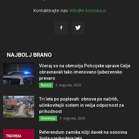
Kontaktirajte nas:
info@e-koroska.si
NAJBOLJ BRANO
Včeraj so na območju Policijske uprave Celje
obravnavali tako imenovano ljubezensko
prevaro
3. avgusta, 2026
Razno
Tri leta po poplavah: obnova po načrtih,
učinkovitejši sistem in večja odpornost za
prihodnost
3. avgusta, 2026
Slovenija
Referendum zamika nižji davek na osnovna
živila v prihodnje leto