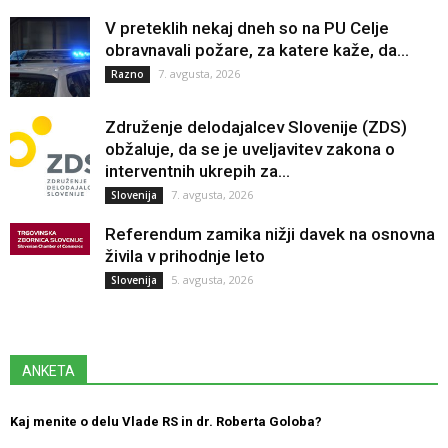
V preteklih nekaj dneh so na PU Celje
obravnavali požare, za katere kaže, da...
7. avgusta, 2026
Razno
Združenje delodajalcev Slovenije (ZDS)
obžaluje, da se je uveljavitev zakona o
interventnih ukrepih za...
7. avgusta, 2026
Slovenija
Referendum zamika nižji davek na osnovna
živila v prihodnje leto
5. avgusta, 2026
Slovenija
ANKETA
Kaj menite o delu Vlade RS in dr. Roberta Goloba?