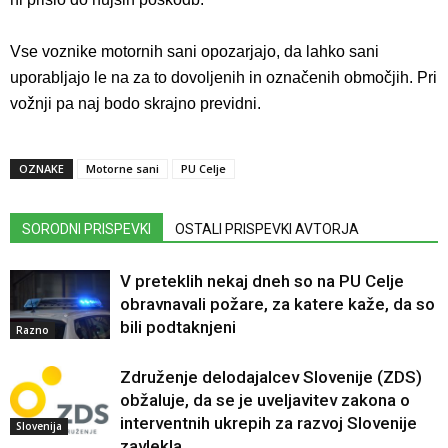
Vse voznike motornih sani opozarjajo, da lahko sani
uporabljajo le na za to dovoljenih in označenih območjih. Pri
vožnji pa naj bodo skrajno previdni.
OZNAKE
Motorne sani
PU Celje
SORODNI PRISPEVKI
OSTALI PRISPEVKI AVTORJA
V preteklih nekaj dneh so na PU Celje
obravnavali požare, za katere kaže, da so
bili podtaknjeni
Razno
Združenje delodajalcev Slovenije (ZDS)
obžaluje, da se je uveljavitev zakona o
interventnih ukrepih za razvoj Slovenije
Slovenija
zavlekla