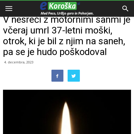
Domov
Razno
V nesreči z motornimi sanmi je
včeraj umrl 37-letni moški,
otrok, ki je bil z njim na saneh,
pa se je hudo poškodoval
4. decembra, 2023