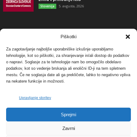
5. avgusta, 2026
Slovenija
NAJBOLJ KOMENTIRANO
Piškotki
Za zagotavljanje najboljše uporabniške izkušnje uporabljamo
Protest proti vetrnim elektrarnam na Ojstrici, v
svetu pa vedno bolj...
tehnologije, kot so piškotki, za shranjevanje in/ali dostop do podatkov
o napravi. Soglasje za te tehnologije nam bo omogočilo obdelavo
12. maja, 2017
Dogodki
podatkov, kot so vedenje brskanja ali enolični ID-ji na tem spletnem
mestu. Če ne soglasja date ali ga prekličete, lahko to negativno vpliva
Tožilstvo v Celovcu v korist elektrarnam
na nekatere funkcije in možnosti.
Verbund
29. januarja, 2018
Dogodki
Upravljanje storitev
FOTO: Razstava cvetličarskega mojstra Andreja
Sprejmi
Rusa
27. novembra, 2017
Dogodki
Zavrni