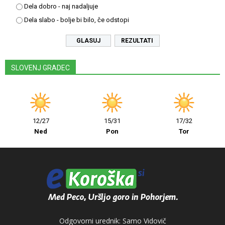
Dela dobro - naj nadaljuje
Dela slabo - bolje bi bilo, če odstopi
REZULTATI
SLOVENJ GRADEC
12/27
15/31
17/32
Ned
Pon
Tor
Odgovorni urednik: Samo Vidovič