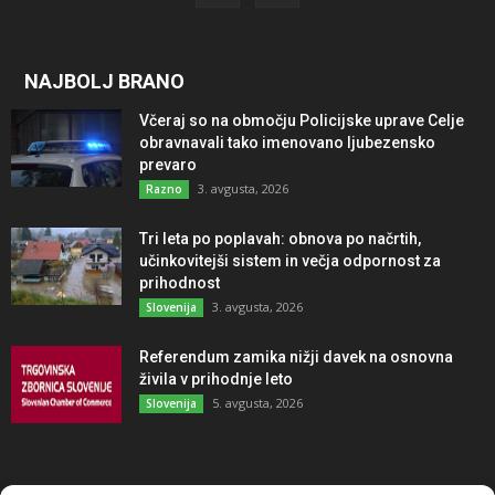
NAJBOLJ BRANO
Včeraj so na območju Policijske uprave Celje
obravnavali tako imenovano ljubezensko
prevaro
3. avgusta, 2026
Razno
Tri leta po poplavah: obnova po načrtih,
učinkovitejši sistem in večja odpornost za
prihodnost
3. avgusta, 2026
Slovenija
Referendum zamika nižji davek na osnovna
živila v prihodnje leto
5. avgusta, 2026
Slovenija