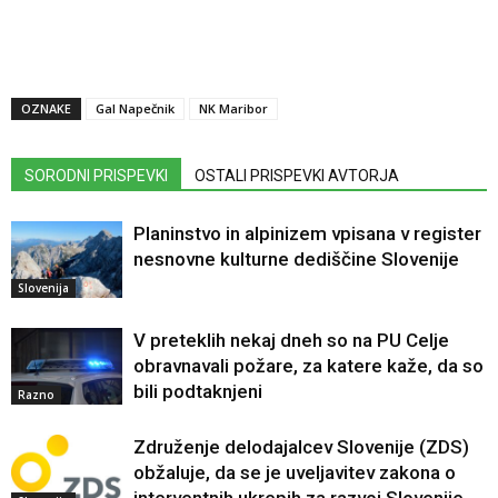
OZNAKE
Gal Napečnik
NK Maribor
SORODNI PRISPEVKI
OSTALI PRISPEVKI AVTORJA
Planinstvo in alpinizem vpisana v register
nesnovne kulturne dediščine Slovenije
Slovenija
V preteklih nekaj dneh so na PU Celje
obravnavali požare, za katere kaže, da so
bili podtaknjeni
Razno
Združenje delodajalcev Slovenije (ZDS)
obžaluje, da se je uveljavitev zakona o
interventnih ukrepih za razvoj Slovenije