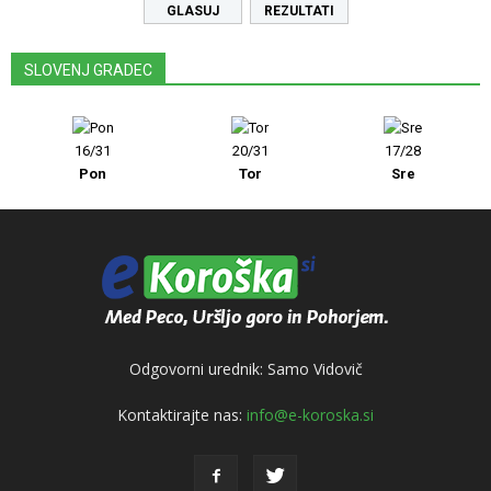
REZULTATI
SLOVENJ GRADEC
16/31
20/31
17/28
Pon
Tor
Sre
Odgovorni urednik: Samo Vidovič
Kontaktirajte nas:
info@e-koroska.si