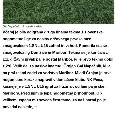
Gal Napečnik, Vir: osebni arhiv
Včeraj je bila odigrana druga finalna tekma 1.slovenske
nogometne lige za naslov državnega prvaka med
zmagovalcem 1.SNL U15 zahod in vzhod. Pomerila sta se
zmagovalca lig Domžale in Maribor. Tekma se je končala z
1:1, državni prvak pa je postal Maribor, ki je prvo tekmo dobil
z 2:0. Velik del za naslov ima tudi Črnjan Gal Napečnik, ki je
na prvi tekmi zadel za vodstvo Maribor. Mladi Črnjan je prve
nogometne korake napravil v domačem klubu NK Peca,
kasneje je v 1.SNL U15 igral za Fužinar, od lani pa je član
Maribora. Pred njim je lepa nogometna prihodnost. Ob
velikem uspehu mu seveda čestitamo, za naš portal pa je
povedal naslednje: