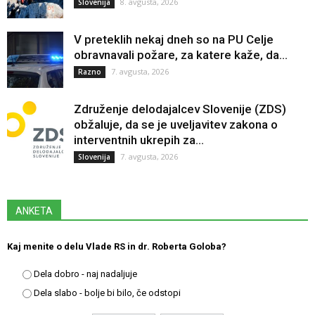
8. avgusta, 2026
Slovenija
V preteklih nekaj dneh so na PU Celje
obravnavali požare, za katere kaže, da...
7. avgusta, 2026
Razno
Združenje delodajalcev Slovenije (ZDS)
obžaluje, da se je uveljavitev zakona o
interventnih ukrepih za...
7. avgusta, 2026
Slovenija
ANKETA
Kaj menite o delu Vlade RS in dr. Roberta Goloba?
Dela dobro - naj nadaljuje
Dela slabo - bolje bi bilo, če odstopi