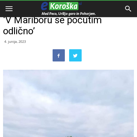
Domov
Razno
‘V Mariboru se počutim
odlično’
4. junija, 2023