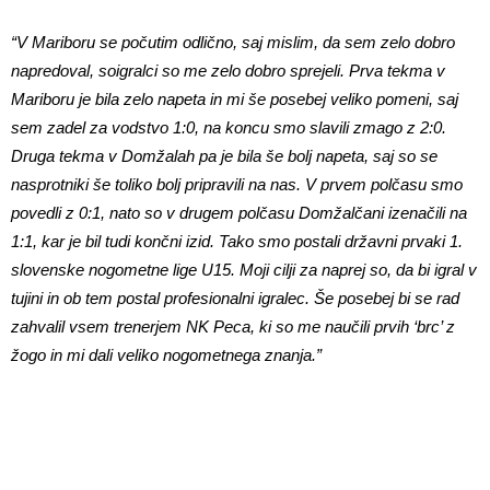
“V Mariboru se počutim odlično, saj mislim, da sem zelo dobro
napredoval, soigralci so me zelo dobro sprejeli. Prva tekma v
Mariboru je bila zelo napeta in mi še posebej veliko pomeni, saj
sem zadel za vodstvo 1:0, na koncu smo slavili zmago z 2:0.
Druga tekma v Domžalah pa je bila še bolj napeta, saj so se
nasprotniki še toliko bolj pripravili na nas. V prvem polčasu smo
povedli z 0:1, nato so v drugem polčasu Domžalčani izenačili na
1:1, kar je bil tudi končni izid. Tako smo postali državni prvaki 1.
slovenske nogometne lige U15. Moji cilji za naprej so, da bi igral v
tujini in ob tem postal profesionalni igralec. Še posebej bi se rad
zahvalil vsem trenerjem NK Peca, ki so me naučili prvih ‘brc’ z
žogo in mi dali veliko nogometnega znanja.”