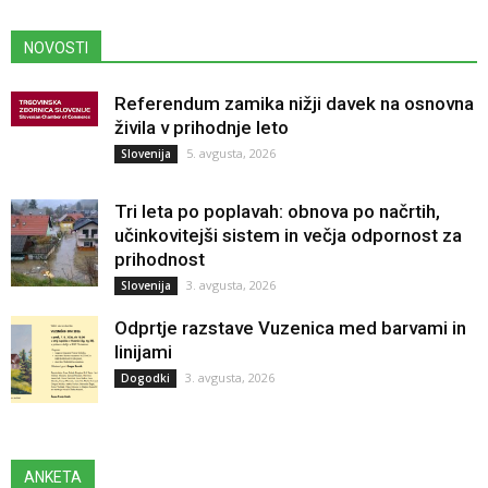
NOVOSTI
Referendum zamika nižji davek na osnovna
živila v prihodnje leto
5. avgusta, 2026
Slovenija
Tri leta po poplavah: obnova po načrtih,
učinkovitejši sistem in večja odpornost za
prihodnost
3. avgusta, 2026
Slovenija
Odprtje razstave Vuzenica med barvami in
linijami
3. avgusta, 2026
Dogodki
ANKETA