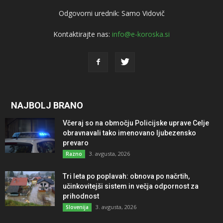
Odgovorni urednik: Samo Vidovič
Kontaktirajte nas:
info@e-koroska.si
NAJBOLJ BRANO
Včeraj so na območju Policijske uprave Celje
obravnavali tako imenovano ljubezensko
prevaro
3. avgusta, 2026
Razno
Tri leta po poplavah: obnova po načrtih,
učinkovitejši sistem in večja odpornost za
prihodnost
3. avgusta, 2026
Slovenija