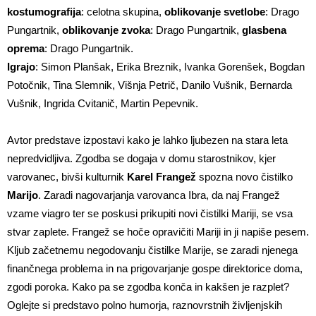
kostumografija
: celotna skupina,
oblikovanje svetlobe
: Drago
Pungartnik,
oblikovanje zvoka
: Drago Pungartnik,
glasbena
oprema
: Drago Pungartnik.
Igrajo
: Simon Planšak, Erika Breznik, Ivanka Gorenšek, Bogdan
Potočnik, Tina Slemnik, Višnja Petrič, Danilo Vušnik, Bernarda
Vušnik, Ingrida Cvitanič, Martin Pepevnik.
Avtor predstave izpostavi kako je lahko ljubezen na stara leta
nepredvidljiva. Zgodba se dogaja v domu starostnikov, kjer
varovanec, bivši kulturnik
Karel Frangež
spozna novo čistilko
Marijo
. Zaradi nagovarjanja varovanca Ibra, da naj Frangež
vzame viagro ter se poskusi prikupiti novi čistilki Mariji, se vsa
stvar zaplete. Frangež se hoče opravičiti Mariji in ji napiše pesem.
Kljub začetnemu negodovanju čistilke Marije, se zaradi njenega
finančnega problema in na prigovarjanje gospe direktorice doma,
zgodi poroka. Kako pa se zgodba konča in kakšen je razplet?
Oglejte si predstavo polno humorja, raznovrstnih življenjskih