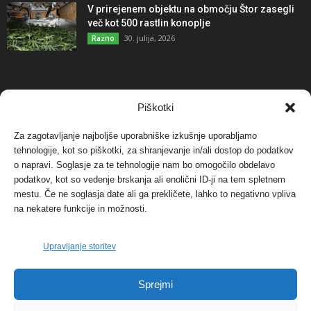
V prirejenem objektu na območju Štor zasegli
več kot 500 rastlin konoplje
30. julija, 2026
Razno
NAJBOLJ KOMENTIRANO
Piškotki
Za zagotavljanje najboljše uporabniške izkušnje uporabljamo
Protest proti vetrnim elektrarnam na Ojstrici, v
svetu pa vedno bolj...
tehnologije, kot so piškotki, za shranjevanje in/ali dostop do podatkov
o napravi. Soglasje za te tehnologije nam bo omogočilo obdelavo
12. maja, 2017
Dogodki
podatkov, kot so vedenje brskanja ali enolični ID-ji na tem spletnem
mestu. Če ne soglasja date ali ga prekličete, lahko to negativno vpliva
Tožilstvo v Celovcu v korist elektrarnam
na nekatere funkcije in možnosti.
Verbund
29. januarja, 2018
Dogodki
Upravljanje storitev
FOTO: Razstava cvetličarskega mojstra Andreja
Sprejmi
Rusa
27. novembra, 2017
Dogodki