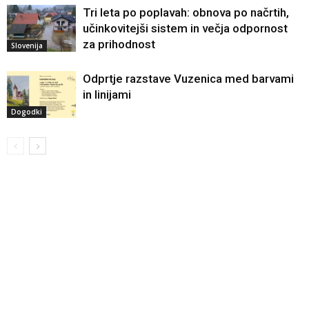
Tri leta po poplavah: obnova po načrtih,
učinkovitejši sistem in večja odpornost
za prihodnost
Slovenija
Odprtje razstave Vuzenica med barvami
in linijami
Dogodki