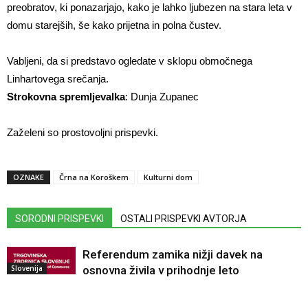
preobratov, ki ponazarjajo, kako je lahko ljubezen na stara leta v
domu starejših, še kako prijetna in polna čustev.
Vabljeni, da si predstavo ogledate v sklopu območnega
Linhartovega srečanja.
Strokovna spremljevalka
: Dunja Zupanec
Zaželeni so prostovoljni prispevki.
OZNAKE
Črna na Koroškem
Kulturni dom
SORODNI PRISPEVKI
OSTALI PRISPEVKI AVTORJA
Referendum zamika nižji davek na
Slovenija
osnovna živila v prihodnje leto