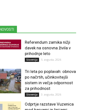
NOVOSTI
Referendum zamika nižji
davek na osnovna živila v
prihodnje leto
5. avgusta, 2026
Slovenija
Tri leta po poplavah: obnova
po načrtih, učinkovitejši
sistem in večja odpornost
za prihodnost
3. avgusta, 2026
Slovenija
Odprtje razstave Vuzenica
med barvami in linijami