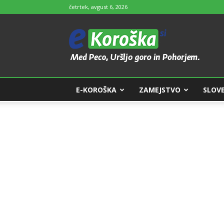
četrtek, avgust 6, 2026
e-
Koroška
E-KOROŠKA
ZAMEJSTVO
SLOVE