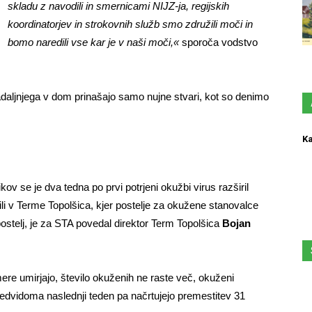
skladu z navodili in smernicami NIJZ-ja, regijskih
koordinatorjev in strokovnih služb smo združili moči in
bomo naredili vse kar je v naši moči,«
sporoča vodstvo
nadaljnjega v dom prinašajo samo nujne stvari, kot so denimo
Ka
v se je dva tedna po prvi potrjeni okužbi virus razširil
li v Terme Topolšica, kjer postelje za okužene stanovalce
ostelj, je za STA povedal direktor Term Topolšica
Bojan
e umirjajo, število okuženih ne raste več, okuženi
redvidoma naslednji teden pa načrtujejo premestitev 31