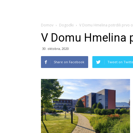
Domov
Dogodki
V Domu Hmelina potrdili prvo 
V Domu Hmelina po
30. oktobra, 2020
Share on Facebook
Tweet on Twitt