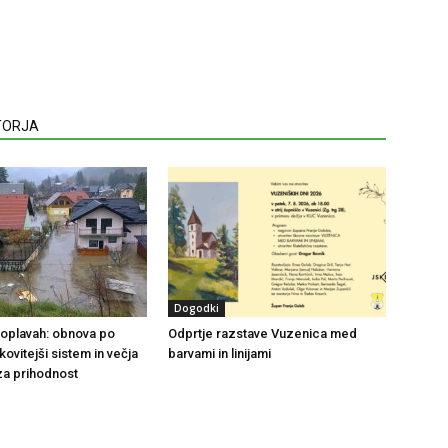
VTORJA
Dogodki
 poplavah: obnova po
Odprtje razstave Vuzenica med
nkovitejši sistem in večja
barvami in linijami
za prihodnost