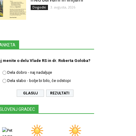
3. avgusta, 2026
Dogodki
ANKETA
j menite o delu Vlade RS in dr. Roberta Goloba?
Dela dobro - naj nadaljuje
Dela slabo - bolje bi bilo, če odstopi
REZULTATI
SLOVENJ GRADEC