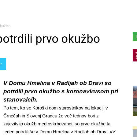
okužbo
trdili prvo okužbo
er
V Domu Hmelina v Radljah ob Dravi so
potrdili prvo okužbo s koronavirusom pri
stanovalcih.
Po tem, ko se Koroški dom starostnikov na lokaciji v
Črnečah in Slovenj Gradcu že več tednov bori z
zajezitvijo okužb med oskrbovanci, so prve okužbe ta
teden potrdili še v Domu Hmelina v Radljah ob Dravi.
»V