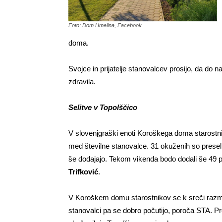
Foto: Dom Hmelina, Facebook
doma.
Svojce in prijatelje stanovalcev prosijo, da do 
zdravila.
Selitve v Topolščico
V slovenjgraški enoti Koroškega doma starostniko
med številne stanovalce. 31 okuženih so preseli
še dodajajo. Tekom vikenda bodo dodali še 49 p
Trifković
.
V Koroškem domu starostnikov se k sreči razmer
stanovalci pa se dobro počutijo, poroča STA. P