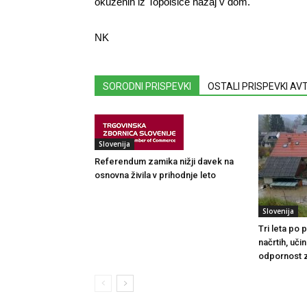
okuženih iz Topolšice nazaj v dom.
NK
SORODNI PRISPEVKI
OSTALI PRISPEVKI A
Slovenija
Referendum zamika nižji davek na
osnovna živila v prihodnje leto
Slovenija
Tri leta po
načrtih, uči
odpornost 