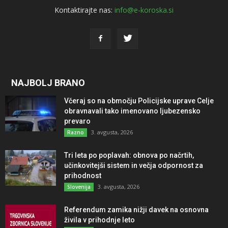
Kontaktirajte nas:
info@e-koroska.si
NAJBOLJ BRANO
Včeraj so na območju Policijske uprave Celje
obravnavali tako imenovano ljubezensko
prevaro
3. avgusta, 2026
Razno
Tri leta po poplavah: obnova po načrtih,
učinkovitejši sistem in večja odpornost za
prihodnost
3. avgusta, 2026
Slovenija
Referendum zamika nižji davek na osnovna
živila v prihodnje leto