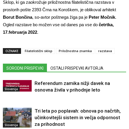
Sklop, ki ga zaokrožuje priložnostna filatelistična razstava v
prostorih pošte 2393 Črna na Koroškem, je oblikoval arhitekt
Borut Bončina
, so-avtor poštnega žiga pa je
Peter Močnik
.
Ogled razstave bo možen vse od danes pa vse do
četrtka,
17.februarja 2022
.
OZNAKE
Filatelistični sklop
Priložnostna znamka
razstava
SORODNI PRISPEVKI
OSTALI PRISPEVKI AVTORJA
Referendum zamika nižji davek na
Slovenija
osnovna živila v prihodnje leto
Tri leta po poplavah: obnova po načrtih,
učinkovitejši sistem in večja odpornost
za prihodnost
Slovenija