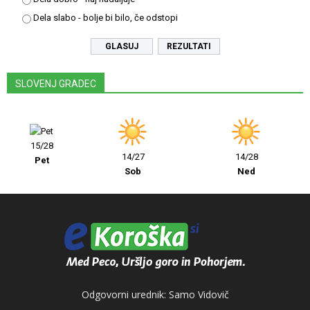
Dela slabo - bolje bi bilo, če odstopi
REZULTATI
SLOVENJ GRADEC
15/28
14/27
14/28
Pet
Sob
Ned
Odgovorni urednik: Samo Vidovič