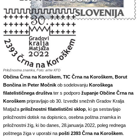
Priložnostna znamka, Foto: arhiv KFD
Občina Črna na Koroškem, TIC Črna na Koroškem, Borut
Bončina in Peter Močnik
ob sodelovanju
Koroškega
filatelističnega društva
ter s podporo
županje Občine Črna na
Koroškem
pripravljajo ob 30. Izvedbi snežnih Gradov Kralja
Matjaža
priložnostni filatelistični sklop
, ki ga sestavljajo
priložnostni dotisk na dopisnico, osebna poštna znamka in
priložnostni žig, ki bo danes, 28.januarja 2022, poleg rednega
poštnega žiga v uporabi na
pošti 2393 Črna na Koroškem
.