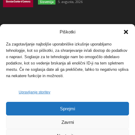
5. avgusta, 2026
Slovenija
NAJBOLJ KOMENTIRANO
Piškotki
Za zagotavljanje najboljše uporabniške izkušnje uporabljamo
Protest proti vetrnim elektrarnam na Ojstrici, v
tehnologije, kot so piškotki, za shranjevanje in/ali dostop do podatkov
svetu pa vedno bolj...
o napravi. Soglasje za te tehnologije nam bo omogočilo obdelavo
12. maja, 2017
Dogodki
podatkov, kot so vedenje brskanja ali enolični ID-ji na tem spletnem
mestu. Če ne soglasja date ali ga prekličete, lahko to negativno vpliva
Tožilstvo v Celovcu v korist elektrarnam
na nekatere funkcije in možnosti.
Verbund
29. januarja, 2018
Dogodki
Upravljanje storitev
FOTO: Razstava cvetličarskega mojstra Andreja
Sprejmi
Rusa
27. novembra, 2017
Dogodki
Zavrni