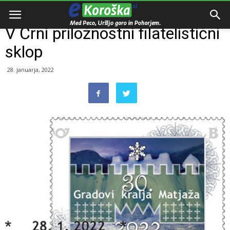
Domov
Dogodki
V Črni priložnostni filatelistični
sklop
28. januarja, 2022