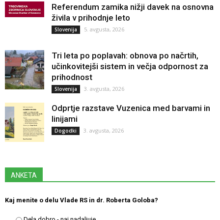
Referendum zamika nižji davek na osnovna
živila v prihodnje leto
5. avgusta, 2026
Slovenija
Tri leta po poplavah: obnova po načrtih,
učinkovitejši sistem in večja odpornost za
prihodnost
3. avgusta, 2026
Slovenija
Odprtje razstave Vuzenica med barvami in
linijami
3. avgusta, 2026
Dogodki
ANKETA
Kaj menite o delu Vlade RS in dr. Roberta Goloba?
Dela dobro - naj nadaljuje