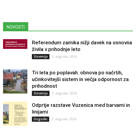
NOVOSTI
Referendum zamika nižji davek na osnovna
živila v prihodnje leto
5. avgusta, 2026
Slovenija
Tri leta po poplavah: obnova po načrtih,
učinkovitejši sistem in večja odpornost za
prihodnost
3. avgusta, 2026
Slovenija
Odprtje razstave Vuzenica med barvami in
linijami
3. avgusta, 2026
Dogodki