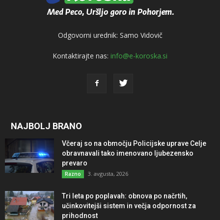
Odgovorni urednik: Samo Vidovič
Kontaktirajte nas:
info@e-koroska.si
NAJBOLJ BRANO
Včeraj so na območju Policijske uprave Celje
obravnavali tako imenovano ljubezensko
prevaro
3. avgusta, 2026
Razno
Tri leta po poplavah: obnova po načrtih,
učinkovitejši sistem in večja odpornost za
prihodnost