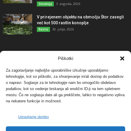
3. avgusta, 2026
Slovenija
V prirejenem objektu na območju Štor zasegli
več kot 500 rastlin konoplje
30. julija, 2026
Razno
NAJBOLJ KOMENTIRANO
Piškotki
Za zagotavljanje najboljše uporabniške izkušnje uporabljamo
Protest proti vetrnim elektrarnam na Ojstrici, v
tehnologije, kot so piškotki, za shranjevanje in/ali dostop do podatkov
svetu pa vedno bolj...
o napravi. Soglasje za te tehnologije nam bo omogočilo obdelavo
12. maja, 2017
Dogodki
podatkov, kot so vedenje brskanja ali enolični ID-ji na tem spletnem
mestu. Če ne soglasja date ali ga prekličete, lahko to negativno vpliva
Tožilstvo v Celovcu v korist elektrarnam
na nekatere funkcije in možnosti.
Verbund
29. januarja, 2018
Dogodki
Upravljanje storitev
FOTO: Razstava cvetličarskega mojstra Andreja