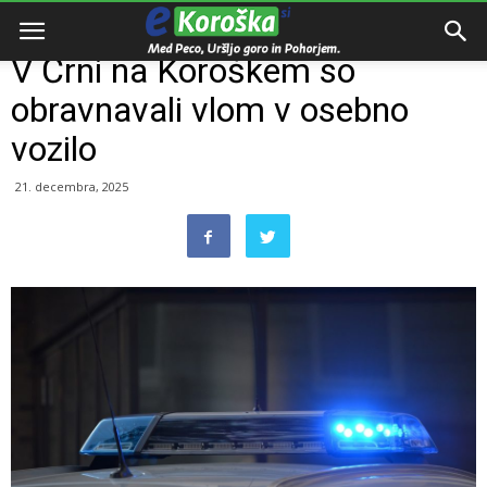
Domov
Razno
V Črni na Koroškem so
obravnavali vlom v osebno
vozilo
21. decembra, 2025