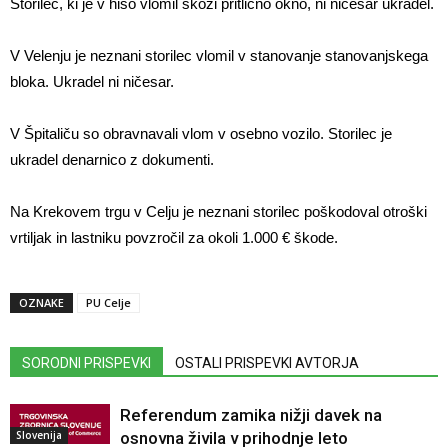
Storilec, ki je v hišo vlomil skozi pritlično okno, ni ničesar ukradel.
V Velenju je neznani storilec vlomil v stanovanje stanovanjskega
bloka. Ukradel ni ničesar.
V Špitaliču so obravnavali vlom v osebno vozilo. Storilec je
ukradel denarnico z dokumenti.
Na Krekovem trgu v Celju je neznani storilec poškodoval otroški
vrtiljak in lastniku povzročil za okoli 1.000 € škode.
OZNAKE
PU Celje
SORODNI PRISPEVKI
OSTALI PRISPEVKI AVTORJA
Referendum zamika nižji davek na
Slovenija
osnovna živila v prihodnje leto