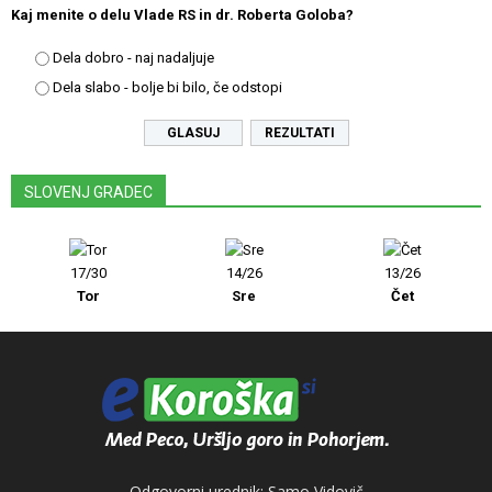
Kaj menite o delu Vlade RS in dr. Roberta Goloba?
Dela dobro - naj nadaljuje
Dela slabo - bolje bi bilo, če odstopi
REZULTATI
SLOVENJ GRADEC
17/30
14/26
13/26
Tor
Sre
Čet
Odgovorni urednik: Samo Vidovič