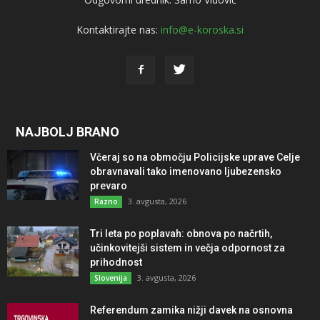
Kontaktirajte nas:
info@e-koroska.si
NAJBOLJ BRANO
Včeraj so na območju Policijske uprave Celje
obravnavali tako imenovano ljubezensko
prevaro
3. avgusta, 2026
Razno
Tri leta po poplavah: obnova po načrtih,
učinkovitejši sistem in večja odpornost za
prihodnost
3. avgusta, 2026
Slovenija
Referendum zamika nižji davek na osnovna