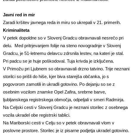
Javni red in mir
Zaradi kršitev javnega reda in miru so ukrepali v 21. primerih.
Kriminaliteta
V petek dopoldne so v Slovenj Gradcu obravnavali nesrečo pri
delu. Med pritrjevanjem folije na steno novogradnje v Slovenj
Gradcu, je 51-letnemu delavcu zdrsnila lestev, na kateri je stal.
Pri padcu se je huje poškodoval. Tuja krivda je izključena.
V Primožu pri Ljubnem so obravnavali drzno tatvino. Trije neznani
storilci so prišli do hiše, kjer biva starejša občanka, jo s
pogovorom zamotili in ukradli gotovino. Po dejanju so se z
osebnim vozilom znamke Opel Zafira, srebrne barve,
ljubljanskega registrskega območja, odpeljali v smeri Radmirja.
Na Celjski cesti v Slovenj Gradcu je neznani storilec z osebnega
vozila ukradel obe registrski tablici.
Na Mariborski cesti v Celju so v petek obravnavali vlom v
poslovne prostore. Storilec je iz pisarne podjetja ukradel gotovino.