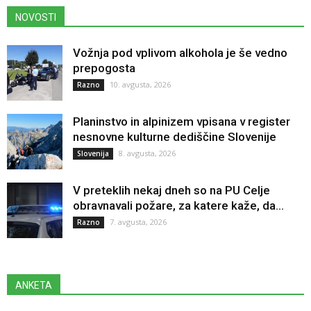
NOVOSTI
Vožnja pod vplivom alkohola je še vedno
prepogosta
10. avgusta, 2026
Razno
Planinstvo in alpinizem vpisana v register
nesnovne kulturne dediščine Slovenije
8. avgusta, 2026
Slovenija
V preteklih nekaj dneh so na PU Celje
obravnavali požare, za katere kaže, da...
7. avgusta, 2026
Razno
ANKETA