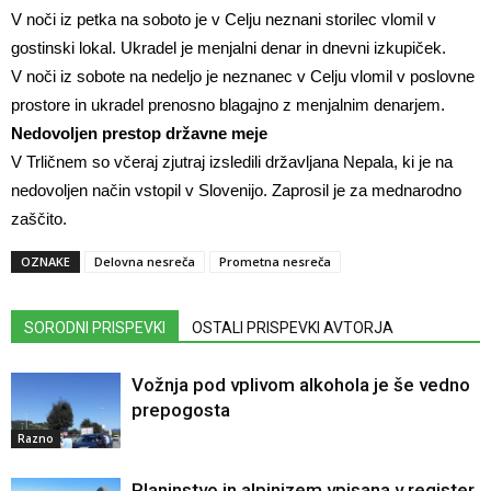
V noči iz petka na soboto je v Celju neznani storilec vlomil v
gostinski lokal. Ukradel je menjalni denar in dnevni izkupiček.
V noči iz sobote na nedeljo je neznanec v Celju vlomil v poslovne
prostore in ukradel prenosno blagajno z menjalnim denarjem.
Nedovoljen prestop državne meje
V Trličnem so včeraj zjutraj izsledili državljana Nepala, ki je na
nedovoljen način vstopil v Slovenijo. Zaprosil je za mednarodno
zaščito.
OZNAKE
Delovna nesreča
Prometna nesreča
SORODNI PRISPEVKI
OSTALI PRISPEVKI AVTORJA
Vožnja pod vplivom alkohola je še vedno
prepogosta
Razno
Planinstvo in alpinizem vpisana v register