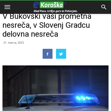
Domov
Razno
V Bukovski vasi prometna
nesreča, v Slovenj Gradcu
delovna nesreča
31. marca, 2025