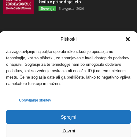
živila v prihodnje leto
5. avgusta, 2026
Slovenija
NAJBOLJ KOMENTIRANO
Piškotki
Za zagotavljanje najboljše uporabniške izkušnje uporabljamo
Protest proti vetrnim elektrarnam na Ojstrici, v
tehnologije, kot so piškotki, za shranjevanje in/ali dostop do podatkov
svetu pa vedno bolj...
o napravi. Soglasje za te tehnologije nam bo omogočilo obdelavo
12. maja, 2017
Dogodki
podatkov, kot so vedenje brskanja ali enolični ID-ji na tem spletnem
mestu. Če ne soglasja date ali ga prekličete, lahko to negativno vpliva
Tožilstvo v Celovcu v korist elektrarnam
na nekatere funkcije in možnosti.
Verbund
29. januarja, 2018
Dogodki
Upravljanje storitev
FOTO: Razstava cvetličarskega mojstra Andreja
Sprejmi
Rusa
27. novembra, 2017
Dogodki
Zavrni