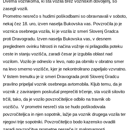
Dvema voznikoma, ki sta vozila brez vozniških dovoljenj, so
zasegli vozili.
Prometno nesrečo s hudimi poškodbami so obravnavali v soboto,
nekaj čez 18. uro, izven naselja Bukovska vas. Povzročila jo je
voznica osebnega vozila, ki je vozila iz smeri Slovenj Gradca
proti Dravogradu. Izven naselja Bukovska vas, v desnem
preglednem ovinku hitrosti in načina vožnje ni prilagodila poteku
ceste in stanju vozišča, zaradi česar je izgubila oblast nad
vozilom. Vozilo je odneslo v levo, nato pa obrnilo v obratno smer
na levo smerno vozišče, kjer je nekontrolirano zapeljalo vzvratno.
V tistem trenutku je iz smeri Dravograda proti Slovenj Gradcu
pravilno pripeljal voznik osebnega avtomobila. Kljub temu, da je
voznik z zaviranjem poskušal preprečiti trčenje, sta vozili silovito
trčili, tako, da je vozilo povzročiteljice odbilo na travnik ob
vozišču. V prometni nesreči sta se hudo poškodovala
povzročiteljica in njen sopotnik, lažje pa voznik drugega vozila ter
njegovi trije sopotniki. Povzročiteljico bodo kazensko ovadili
zaradi povzročitve prometne nesreče iz malomarnosti.