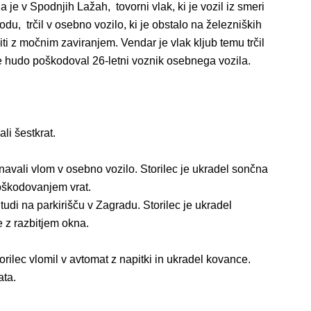
 je v Spodnjih Lažah, tovorni vlak, ki je vozil iz smeri
, trčil v osebno vozilo, ki je obstalo na železniških
čiti z močnim zaviranjem. Vendar je vlak kljub temu trčil
 je hudo poškodoval 26-letni voznik osebnega vozila.
li šestkrat.
avali vlom v osebno vozilo. Storilec je ukradel sončna
poškodovanjem vrat.
udi na parkirišču v Zagradu. Storilec je ukradel
e z razbitjem okna.
orilec vlomil v avtomat z napitki in ukradel kovance.
ata.