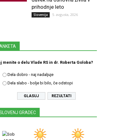
prihodnje leto
5. avgusta, 2026
Slovenija
ANKETA
j menite o delu Vlade RS in dr. Roberta Goloba?
Dela dobro - naj nadaljuje
Dela slabo - bolje bi bilo, če odstopi
REZULTATI
SLOVENJ GRADEC