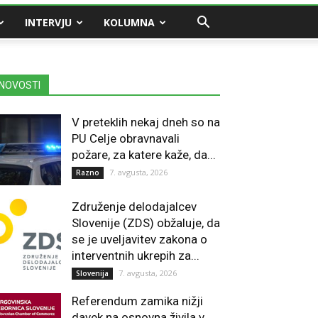
INTERVJU
KOLUMNA
NOVOSTI
V preteklih nekaj dneh so na
PU Celje obravnavali
požare, za katere kaže, da...
7. avgusta, 2026
Razno
Združenje delodajalcev
Slovenije (ZDS) obžaluje, da
se je uveljavitev zakona o
interventnih ukrepih za...
7. avgusta, 2026
Slovenija
Referendum zamika nižji
davek na osnovna živila v