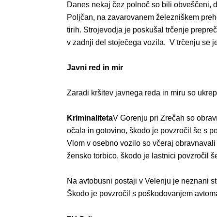
Danes nekaj čez polnoč so bili obveščeni, da
Poljčan, na zavarovanem železniškem prehodu
tirih. Strojevodja je poskušal trčenje prepre
v zadnji del stoječega vozila. V trčenju se
Javni red in mir
Zaradi kršitev javnega reda in miru so ukrepa
Kriminaliteta
V Gorenju pri Zrečah so obravn
očala in gotovino, škodo je povzročil še s 
Vlom v osebno vozilo so včeraj obravnavali t
žensko torbico, škodo je lastnici povzročil š
Na avtobusni postaji v Velenju je neznani st
Škodo je povzročil s poškodovanjem avtom