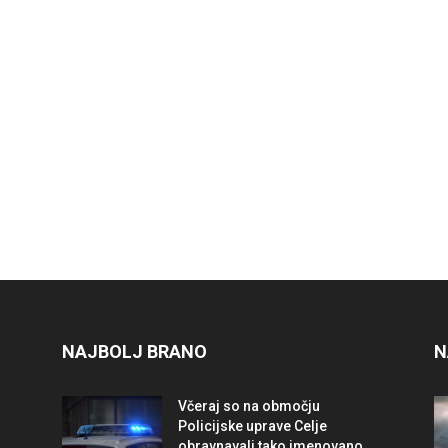
NAJBOLJ BRANO
N
Včeraj so na območju
Policijske uprave Celje
obravnavali tako imenovano