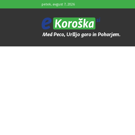
petek, avgust 7, 2026
e-
Koroška