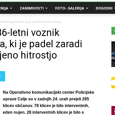
NIJA
ZANIMIVOSTI
FOTO- GALERIJA
DOGODKI
ektričnega kolesa, ki je padel zaradi vožnje...
86-letni voznik
, ki je padel zaradi
jeno hitrostjo
er
Na Operativno komunikacijski center Policijske
uprave Celje so v zadnjih 24. urah prejeli 285
klicev občanov. 78 klicev je bilo interventnih,
eden nujen.
28 interventnih klicev je bilo s