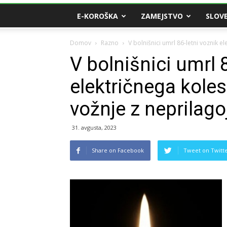
E-KOROŠKA
ZAMEJSTVO
SLOVE
Domov
Razno
V bolnišnici umrl 86-letni voznik el
V bolnišnici umrl 
električnega kolesa
vožnje z neprilago
31. avgusta, 2023
Share on Facebook
Tweet on Twitt