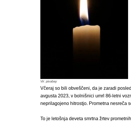
Vir: pixabay
Včeraj so bili obveščeni, da je zaradi posle
avgusta 2023, v bolnišnici umrl 86-letni vozn
neprilagojeno hitrostjo. Prometna nesreča se 
To je letošnja deveta smrtna žrtev prometni