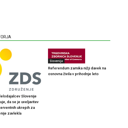
VTORJA
Slovenija
Referendum zamika nižji davek na
osnovna živila v prihodnje leto
elodajalcev Slovenije
je, da se je uveljavitev
terventnih ukrepih za
nije zavlekla