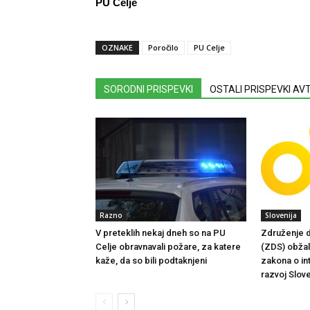
PU Celje
OZNAKE
Poročilo
PU Celje
SORODNI PRISPEVKI
OSTALI PRISPEVKI A
Razno
Slovenija
V preteklih nekaj dneh so na PU
Združenje d
Celje obravnavali požare, za katere
(ZDS) obžalu
kaže, da so bili podtaknjeni
zakona o in
razvoj Slove