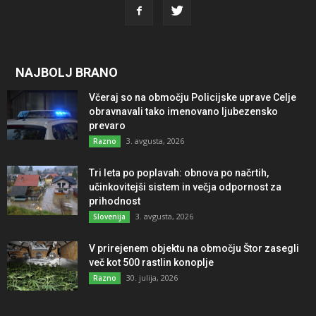
NAJBOLJ BRANO
Včeraj so na območju Policijske uprave Celje
obravnavali tako imenovano ljubezensko
prevaro
3. avgusta, 2026
Razno
Tri leta po poplavah: obnova po načrtih,
učinkovitejši sistem in večja odpornost za
prihodnost
3. avgusta, 2026
Slovenija
V prirejenem objektu na območju Štor zasegli
več kot 500 rastlin konoplje
30. julija, 2026
Razno