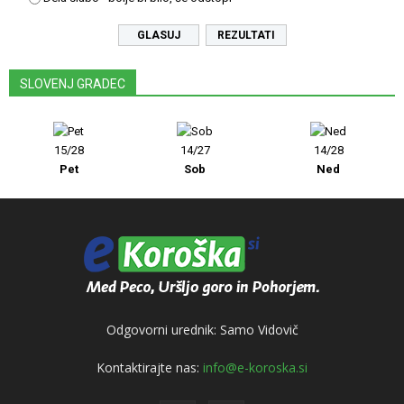
REZULTATI
SLOVENJ GRADEC
15/28
14/27
14/28
Pet
Sob
Ned
Odgovorni urednik: Samo Vidovič
Kontaktirajte nas:
info@e-koroska.si