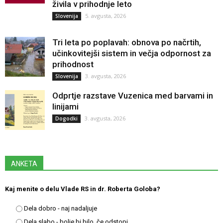
živila v prihodnje leto
5. avgusta, 2026
Slovenija
Tri leta po poplavah: obnova po načrtih,
učinkovitejši sistem in večja odpornost za
prihodnost
3. avgusta, 2026
Slovenija
Odprtje razstave Vuzenica med barvami in
linijami
3. avgusta, 2026
Dogodki
ANKETA
Kaj menite o delu Vlade RS in dr. Roberta Goloba?
Dela dobro - naj nadaljuje
Dela slabo - bolje bi bilo, če odstopi