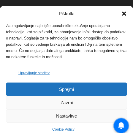
NAJBOLJ KOMENTIRANO
Piškotki
Za zagotavljanje najboljše uporabniške izkušnje uporabljamo
Protest proti vetrnim elektrarnam na Ojstrici, v
tehnologije, kot so piškotki, za shranjevanje in/ali dostop do podatkov
svetu pa vedno bolj...
o napravi. Soglasje za te tehnologije nam bo omogočilo obdelavo
12. maja, 2017
Dogodki
podatkov, kot so vedenje brskanja ali enolični ID-ji na tem spletnem
mestu. Če ne soglasja date ali ga prekličete, lahko to negativno vpliva
Tožilstvo v Celovcu v korist elektrarnam
na nekatere funkcije in možnosti.
Verbund
29. januarja, 2018
Dogodki
Upravljanje storitev
FOTO: Razstava cvetličarskega mojstra Andreja
Sprejmi
Rusa
27. novembra, 2017
Dogodki
Zavrni
Nastavitve
Cookie Policy
© 2026 | eKoroška.si