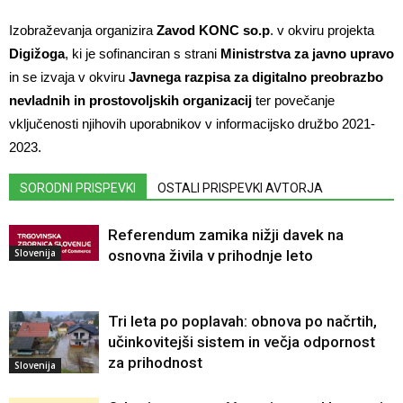
Izobraževanja organizira
Zavod KONC so.p
. v okviru projekta
Digižoga
, ki je sofinanciran s strani
Ministrstva za javno upravo
in se izvaja v okviru
Javnega razpisa za digitalno preobrazbo
nevladnih in prostovoljskih organizacij
ter povečanje
vključenosti njihovih uporabnikov v informacijsko družbo 2021-
2023
.
SORODNI PRISPEVKI
OSTALI PRISPEVKI AVTORJA
Referendum zamika nižji davek na
Slovenija
osnovna živila v prihodnje leto
Tri leta po poplavah: obnova po načrtih,
učinkovitejši sistem in večja odpornost
za prihodnost
Slovenija