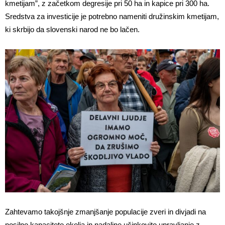
kmetijam”, z začetkom degresije pri 50 ha in kapice pri 300 ha.
Sredstva za investicije je potrebno nameniti družinskim kmetijam,
ki skrbijo da slovenski narod ne bo lačen.
Zahtevamo takojšnje zmanjšanje populacije zveri in divjadi na
nosilno kapaciteto okolja in nadaljne učinkovito upravljanje z