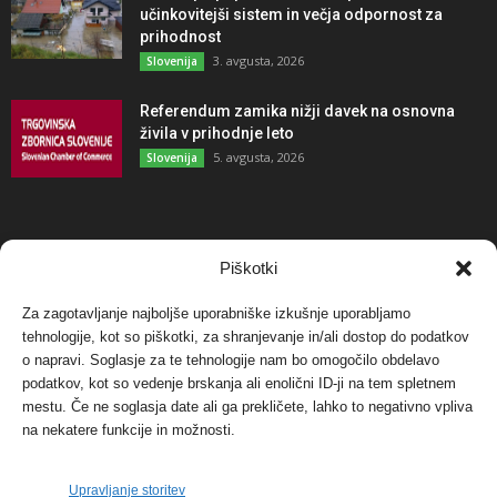
učinkovitejši sistem in večja odpornost za
prihodnost
3. avgusta, 2026
Slovenija
Referendum zamika nižji davek na osnovna
živila v prihodnje leto
5. avgusta, 2026
Slovenija
NAJBOLJ KOMENTIRANO
Piškotki
Za zagotavljanje najboljše uporabniške izkušnje uporabljamo
Protest proti vetrnim elektrarnam na Ojstrici, v
svetu pa vedno bolj...
tehnologije, kot so piškotki, za shranjevanje in/ali dostop do podatkov
o napravi. Soglasje za te tehnologije nam bo omogočilo obdelavo
12. maja, 2017
Dogodki
podatkov, kot so vedenje brskanja ali enolični ID-ji na tem spletnem
mestu. Če ne soglasja date ali ga prekličete, lahko to negativno vpliva
Tožilstvo v Celovcu v korist elektrarnam
na nekatere funkcije in možnosti.
Verbund
29. januarja, 2018
Dogodki
Upravljanje storitev