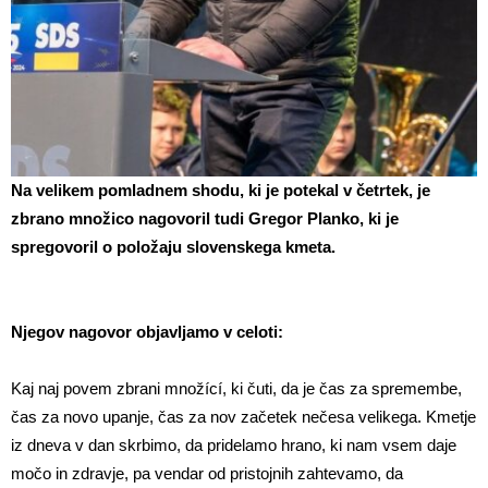
Na velikem pomladnem shodu, ki je potekal v četrtek, je
zbrano množico nagovoril tudi Gregor Planko, ki je
spregovoril o položaju slovenskega kmeta.
Njegov nagovor objavljamo v celoti:
Kaj naj povem zbrani množící, ki čuti, da je čas za spremembe,
čas za novo upanje, čas za nov začetek nečesa velikega. Kmetje
iz dneva v dan skrbimo, da pridelamo hrano, ki nam vsem daje
močo in zdravje, pa vendar od pristojnih zahtevamo, da