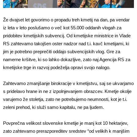
Že dvajset let govorimo o propadu treh kmetij na dan, pa vendar
iz leta v leto poslušamo o več kot 55.000 oddanih vlogah za
pridobitev kmetijskih subvencij. Od kmetijske ministrice in Vlade
RS zahtevamo takojšen oster nadzor nad t.i. kavč kmetijami, ki
jim je potrebno preprečiti oddajo subvencijskih vlog. Gre za
namerne kršitve, ki so lahko dokazljive, zato naj Agencija RS za
kmetijske trge in razvoj podeželja opravi svojo nalogo.
Zahtevamo zmanjšanje birokracije v kmetijstvu, saj se ukvarjamo
s pridelavo hrane in ne z izpolnjevanjem obrazcev. Kmetje okolje
varujemo že stoletja, zato ne potrebujemo neumnosti, kot je t.i.
zeleni prehod, ki služi samo kapitalu, ne pa ljudem.
Povprečna velikost slovenske kmetije je manj kot 10 hektarjev,
zato zahtevamo prerazporeditev sredstev “od velikih k manjšim