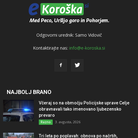
Odgovorni urednik: Samo Vidovič
Kontaktirajte nas:
info@e-koroska.si
NAJBOLJ BRANO
Včeraj so na območju Policijske uprave Celje
obravnavali tako imenovano ljubezensko
prevaro
3. avgusta, 2026
Razno
Tri leta po poplavah: obnova po načrtih,