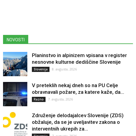
NOVOSTI
Planinstvo in alpinizem vpisana v register
nesnovne kulturne dediščine Slovenije
8. avgusta, 2026
Slovenija
V preteklih nekaj dneh so na PU Celje
obravnavali požare, za katere kaže, da...
7. avgusta, 2026
Razno
Združenje delodajalcev Slovenije (ZDS)
obžaluje, da se je uveljavitev zakona o
interventnih ukrepih za...
7. avgusta, 2026
Slovenija